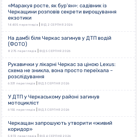
«Маракуя росте, як бур’ян»: садівник із
Черкащини розповів секрети вирощування
екзотики
|
14 405 переглядів
ВІД 2 СЕРПНЯ 2026
На дамбі біля Черкас загинув у ДТП водій
(ФОТО)
|
8 275 переглядів
ВІД 5 СЕРПНЯ 2026
Рукавички у лікарні Черкас за ціною Lexus:
схема не зникла, вона просто переїхала –
розслідування
|
6 331 переглядів
ВІД 3 СЕРПНЯ 2026
У ДТП у Черкаському районі загинув
мотоцикліст
|
6 155 переглядів
ВІД 3 СЕРПНЯ 2026
Черкащан запрошують утворити «живий
коридор»
|
5 872 переглядів
ВІД 4 СЕРПНЯ 2026