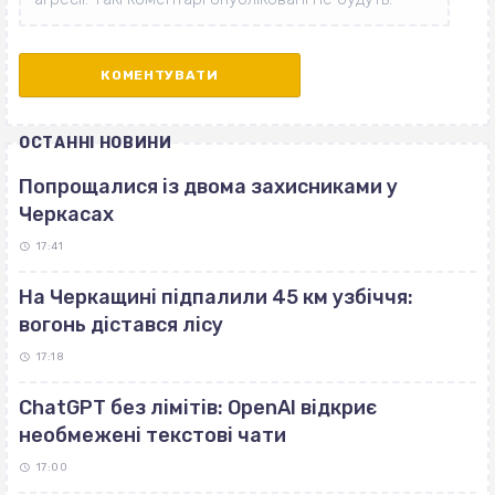
ОСТАННІ НОВИНИ
Попрощалися із двома захисниками у
Черкасах
17:41
На Черкащині підпалили 45 км узбіччя:
вогонь дістався лісу
17:18
ChatGPT без лімітів: OpenAI відкриє
необмежені текстові чати
17:00