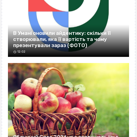
В Умані оновили айдентику: скільки її
створювали, яка її вартість та чому
презентували зараз (ФОТО)
12:02