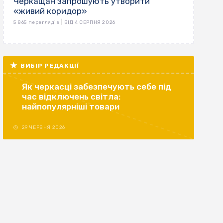
Черкащан запрошують утворити
«живий коридор»
|
5 865 переглядів
ВІД 4 СЕРПНЯ 2026
ВИБІР РЕДАКЦІЇ
Як черкасці забезпечують себе під
час відключень світла:
найпопулярніші товари
29 ЧЕРВНЯ 2026