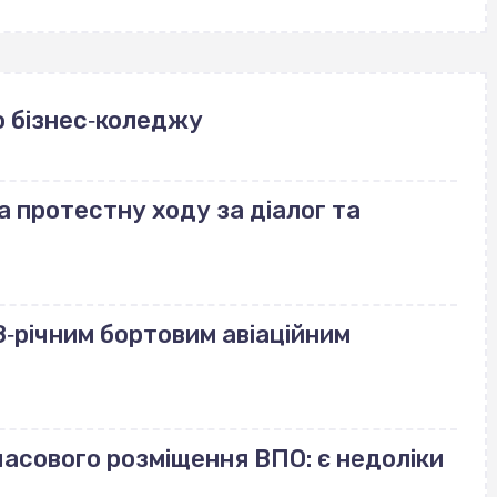
 бізнес‐коледжу
а протестну ходу за діалог та
‐річним бортовим авіаційним
часового розміщення ВПО: є недоліки