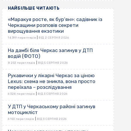
НАЙБІЛЬШЕ ЧИТАЮТЬ
«Маракуя росте, як бур’ян»: садівник із
Черкащини розповів секрети
вирощування екзотики
|
14 399 переглядів
ВІД 2 СЕРПНЯ 2026
На дамбі біля Черкас загинув у ДТП
водій (ФОТО)
|
8 253 переглядів
ВІД 5 СЕРПНЯ 2026
Рукавички у лікарні Черкас за ціною
Lexus: схема не зникла, вона просто
переїхала – розслідування
|
6 324 переглядів
ВІД 3 СЕРПНЯ 2026
У ДТП у Черкаському районі загинув
мотоцикліст
|
6 153 переглядів
ВІД 3 СЕРПНЯ 2026