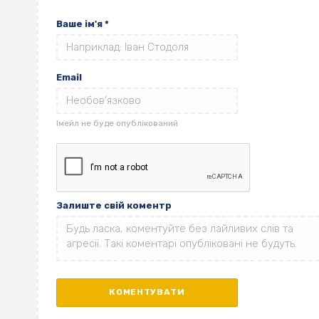
Ваше ім'я
*
Email
Залиште свій коментр