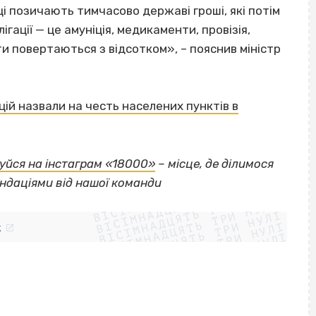
їнці позичають тимчасово державі гроші, які потім
гації — це амуніція, медикаменти, провізія,
и повертаються з відсотком», – пояснив міністр
ацій назвали на честь населених пунктів в
уйся на інстаграм «18000»
– місце, де ділимося
ВІСІМНАДЦЯТЬ ТРИ НУЛІ
ндаціями від нашої команди
ВІСІМНАДЦЯТЬ ТРИ НУЛІ
ВІСІМНАДЦЯТЬ ТРИ НУЛІ
ВІСІМНАДЦЯТЬ ТРИ НУЛІ
ВІСІМНАДЦЯТЬ ТРИ НУЛІ
ВІСІМНАДЦЯТЬ ТРИ НУЛІ
k
ВІСІМНАДЦЯТЬ ТРИ НУЛІ
ВІСІМНАДЦЯТЬ ТРИ НУЛІ