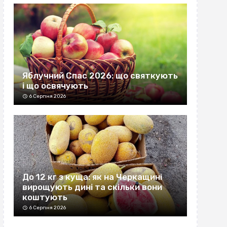
Яблучний Спас 2026: що святкують
і що освячують
6 Серпня 2026
До 12 кг з куща: як на Черкащині
вирощують дині та скільки вони
коштують
6 Серпня 2026