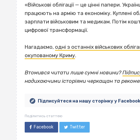
«Військові облігації — це цінні папери. Укра
працюють на армію та економіку. Куплені облі
зарплати військовим та медикам. Потім кошт
цифрової трансформації.
Нагадаємо,
одні з останніх військових обліг
окупованому Криму
.
Втомився читати лише сумні новини?
Підпис
надихаючими історіями черкащан та рекоме
Підписуйтеся на нашу сторінку у Faceboo
Поділитись статтею
Facebook
Twitter