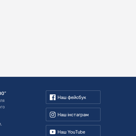
00”
Наш фейсбук
для
ого
Наш інстаграм
,
Наш YouTube