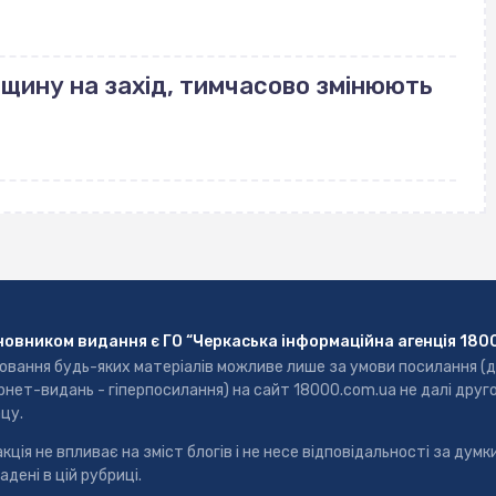
ащину на захід, тимчасово змінюють
новником видання є ГО “Черкаська інформаційна агенція 180
ювання будь-яких матеріалів можливе лише за умови посилання (
рнет-видань - гіперпосилання) на сайт 18000.com.ua не далі друг
цу.
кція не впливає на зміст блогів і не несе відповідальності за думки
адені в цій рубриці.