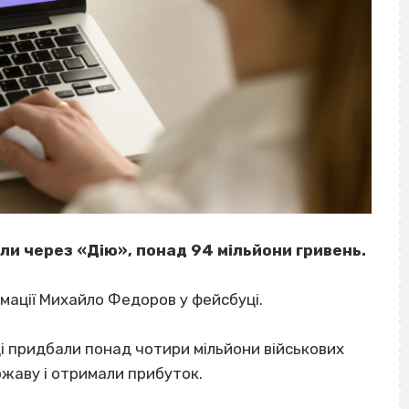
пили через «Дію», понад 94 мільйони гривень.
мації Михайло Федоров у фейсбуці.
ці придбали понад чотири мільйони військових
ржаву і отримали прибуток.