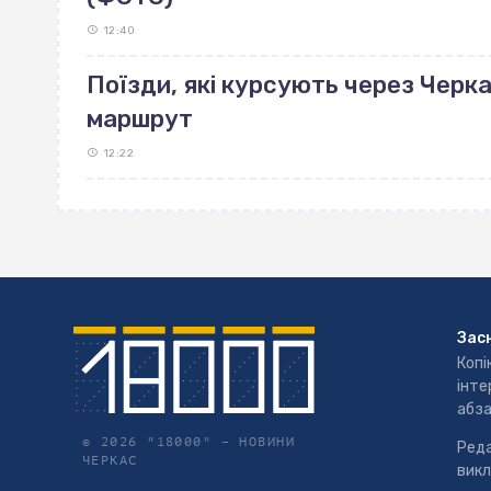
12:40
Поїзди, які курсують через Черк
маршрут
12:22
Зас
Копі
інте
абза
© 2026 "18000" –
НОВИНИ
Реда
ЧЕРКАС
викл