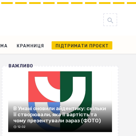
АМА
КРАМНИЦЯ
ПІДТРИМАТИ ПРОЄКТ
ВАЖЛИВО
В Умані оновили айдентику: скільки
її створювали, яка її вартість та
чому презентували зараз (ФОТО)
12:02