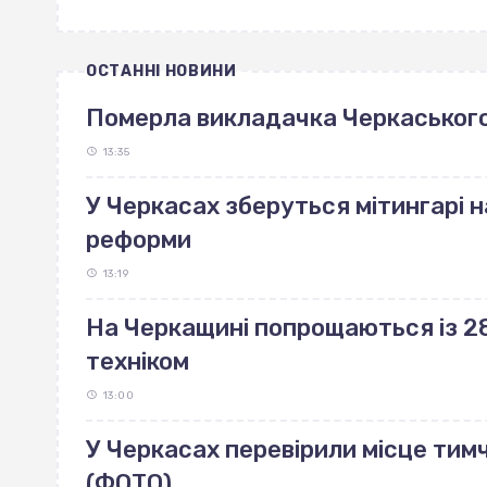
ОСТАННІ НОВИНИ
Померла викладачка Черкаського
13:35
У Черкасах зберуться мітингарі н
реформи
13:19
На Черкащині попрощаються із 28
техніком
13:00
У Черкасах перевірили місце тим
(ФОТО)