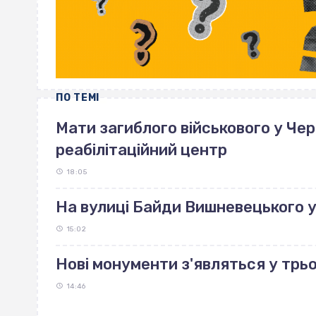
ПО ТЕМІ
Мати загиблого військового у Че
реабілітаційний центр
18:05
На вулиці Байди Вишневецького 
15:02
Нові монументи з'являться у трь
14:46