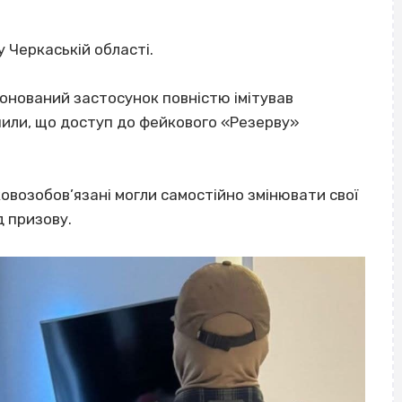
 Черкаській області.
клонований застосунок повністю імітував
чили, що доступ до фейкового «Резерву»
овозобов’язані могли самостійно змінювати свої
д призову.