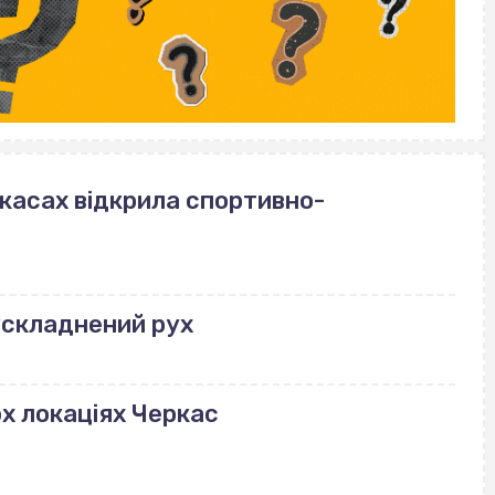
ркасах відкрила спортивно-
ускладнений рух
ох локаціях Черкас