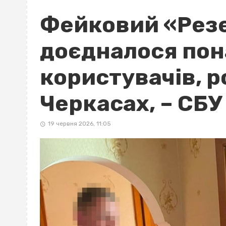
Фейковий «Резе
доєдналося пона
користувачів, р
Черкасах, – СБУ
19 червня 2026, 11:05