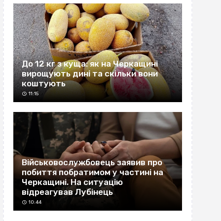
До 12 кг з куща: як на Черкащині
вирощують дині та скільки вони
коштують
11:15
Військовослужбовець заявив про
побиття побратимом у частині на
Черкащині. На ситуацію
відреагував Лубінець
10:44