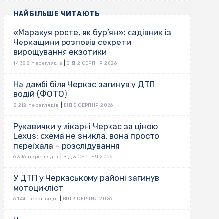
НАЙБІЛЬШЕ ЧИТАЮТЬ
«Маракуя росте, як бур’ян»: садівник із
Черкащини розповів секрети
вирощування екзотики
|
14 388 переглядів
ВІД 2 СЕРПНЯ 2026
На дамбі біля Черкас загинув у ДТП
водій (ФОТО)
|
8 212 переглядів
ВІД 5 СЕРПНЯ 2026
Рукавички у лікарні Черкас за ціною
Lexus: схема не зникла, вона просто
переїхала – розслідування
|
6 306 переглядів
ВІД 3 СЕРПНЯ 2026
У ДТП у Черкаському районі загинув
мотоцикліст
|
6 144 переглядів
ВІД 3 СЕРПНЯ 2026