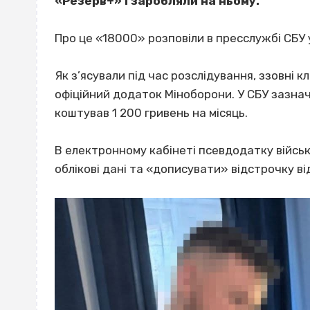
«Резерв+» і заробляли на ньому.
Про це «18000» розповіли в пресслужбі СБУ у
Як з’ясували під час розслідування, ззовні 
офіційний додаток Міноборони. У СБУ зазна
коштував 1 200 гривень на місяць.
В електронному кабінеті псевдодатку військ
облікові дані та «дописувати» відстрочку ві