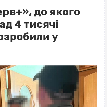
рв+», до якого
д 4 тисячі
озробили у