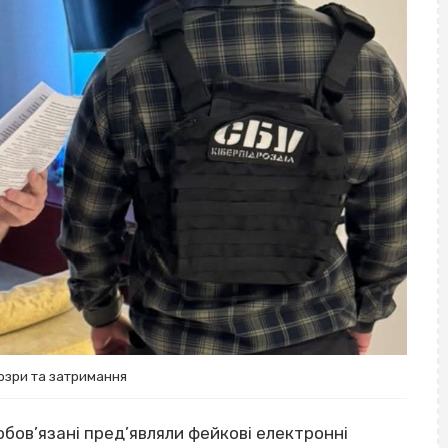
озри та затримання
обов’язані пред’являли фейкові електронні