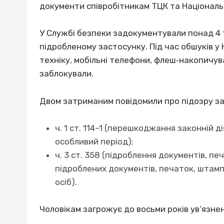
документи співробітникам ТЦК та Національно
У Службі безпеки задокументували понад 4 т
підробленому застосунку. Під час обшуків у
техніку, мобільні телефони, флеш‐накопичува
заблокували.
Двом затриманим повідомили про підозру за
ч. 1 ст. 114–1 (перешкоджання законній д
особливий період);
ч. 3 ст. 358 (підроблення документів, пе
підроблених документів, печаток, штам
осіб).
Чоловікам загрожує до восьми років ув’язне