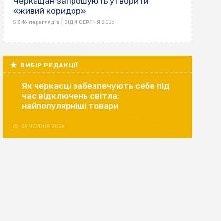
Черкащан запрошують утворити
«живий коридор»
|
5 846 переглядів
ВІД 4 СЕРПНЯ 2026
ВИБІР РЕДАКЦІЇ
Як черкасці забезпечують себе під
час відключень світла:
найпопулярніші товари
29 ЧЕРВНЯ 2026