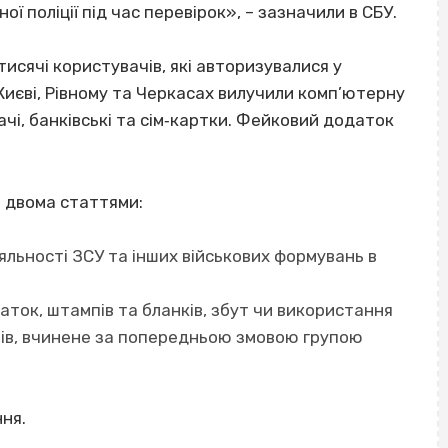
ї поліції під час перевірок», – зазначили в СБУ.
исячі користувачів, які авторизувалися у
 Києві, Рівному та Черкасах вилучили комп’ютерну
чі, банківські та сім‐картки. Фейковий додаток
 двома статтями:
іяльності ЗСУ та інших військових формувань в
чаток, штампів та бланків, збут чи використання
пів, вчинене за попередньою змовою групою
ння.