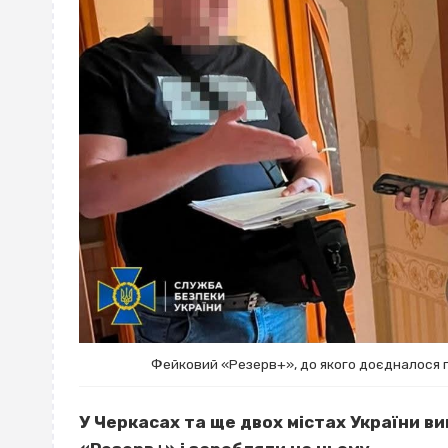
Фейковий «Резерв+», до якого доєдналося п
У Черкасах та ще двох містах України в