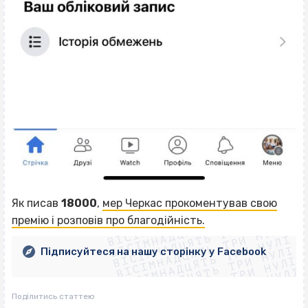
ВІСІМНАДЦЯТЬ ТРИ НУЛІ
Як писав
18000
,
мер Черкас прокоментував свою
ВІСІМНАДЦЯТЬ ТРИ НУЛІ
ВІСІМНАДЦЯТЬ ТРИ НУЛІ
премію і розповів про благодійність.
ВІСІМНАДЦЯТЬ ТРИ НУЛІ
ВІСІМНАДЦЯТЬ ТРИ НУЛІ
ВІСІМНАДЦЯТЬ ТРИ НУЛІ
Підписуйтеся на нашу сторінку у Facebook
ВІСІМНАДЦЯТЬ ТРИ НУЛІ
ВІСІМНАДЦЯТЬ ТРИ НУЛІ
Поділитись статтею