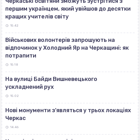
Черкаські освітяни зможуть зустрітися з
першим українцем, який увійшов до десятки
кращих учителів світу
15:42
Військових волонтерів запрошують на
відпочинок у Холодний Яр на Черкащині: як
потрапити
15:18
На вулиці Байди Вишневецького
ускладнений рух
15:02
Нові монументи з’являться у трьох локаціях
Черкас
14:46