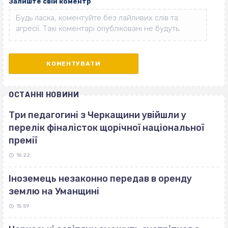
Залиште свій коментр
ОСТАННІ НОВИНИ
Три педагогині з Черкащини увійшли у
перелік фіналісток щорічної національної
премії
16:22
Іноземець незаконно передав в оренду
землю на Уманщині
15:59