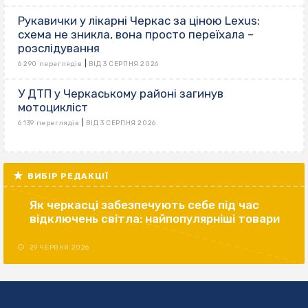
Рукавички у лікарні Черкас за ціною Lexus:
схема не зникла, вона просто переїхала –
розслідування
|
6 290 переглядів
ВІД 3 СЕРПНЯ 2026
У ДТП у Черкаському районі загинув
мотоцикліст
|
6 139 переглядів
ВІД 3 СЕРПНЯ 2026
ВИБІР РЕДАКЦІЇ
Як черкасці забезпечують себе під час
відключень світла: найпопулярніші товари
29 ЧЕРВНЯ 2026