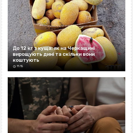
До 12 кг з куща: як на Черкащині
вирощують дині та скільки вони
коштують
11:15