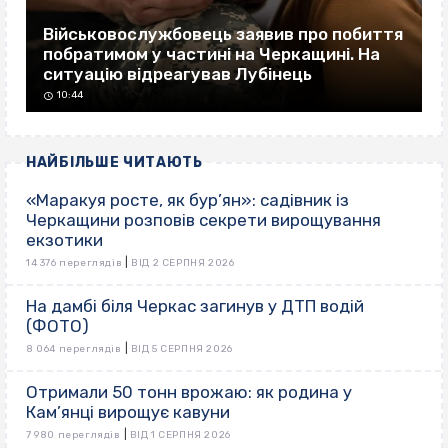
Військовослужбовець заявив про побиття
побратимом у частині на Черкащині. На
ситуацію відреагував Лубінець
10:44
НАЙБІЛЬШЕ ЧИТАЮТЬ
«Маракуя росте, як бур’ян»: садівник із
Черкащини розповів секрети вирощування
екзотики
|
14 376 переглядів
ВІД 2 СЕРПНЯ 2026
На дамбі біля Черкас загинув у ДТП водій
(ФОТО)
|
8 064 переглядів
ВІД 5 СЕРПНЯ 2026
Отримали 50 тонн врожаю: як родина у
Кам’янці вирощує кавуни
|
7 980 переглядів
ВІД 1 СЕРПНЯ 2026