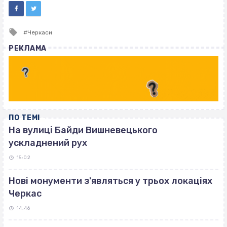
Tagged
Черкаси
with
РЕКЛАМА
ПО ТЕМІ
На вулиці Байди Вишневецького
ускладнений рух
15:02
Нові монументи з'являться у трьох локаціях
Черкас
14:46