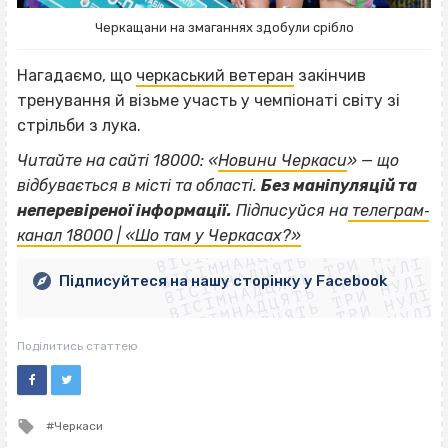
Черкащани на змаганнях здобули срібло
Нагадаємо, що
черкаський ветеран
закінчив
тренування й візьме участь у чемпіонаті світу зі
стрільби з лука.
Читайте на сайті 18000: «
Новини Черкаси
» — що
відбувається в місті та області.
Без маніпуляцій та
ВІСІМНАДЦЯТЬ ТРИ НУЛІ
неперевіреної інформації.
Підписуйся на
телеграм‐
ВІСІМНАДЦЯТЬ ТРИ НУЛІ
ВІСІМНАДЦЯТЬ ТРИ НУЛІ
канал 18000 | «Шо там у Черкасах?»
ВІСІМНАДЦЯТЬ ТРИ НУЛІ
ВІСІМНАДЦЯТЬ ТРИ НУЛІ
ВІСІМНАДЦЯТЬ ТРИ НУЛІ
Підписуйтеся на нашу сторінку у Facebook
ВІСІМНАДЦЯТЬ ТРИ НУЛІ
ВІСІМНАДЦЯТЬ ТРИ НУЛІ
Поділитись статтею
Tagged
Черкаси
with