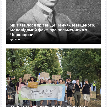
Як з’явилося прізвище Нечуя‐Левицького:
маловідомий факт про письменника з
Черкащини
12:40
Ходою за реформи і діалог прямують