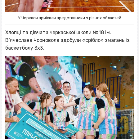
У Черкаси приїхали представники з різних областей
Хлопці та дівчата черкаської школи №18 ім.
В’ячеслава Чорновола здобули «срібло» змагань із
баскетболу 3х3.