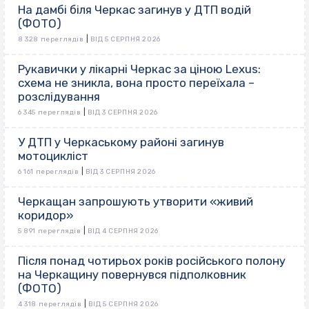
На дамбі біля Черкас загинув у ДТП водій
(ФОТО)
|
8 328 переглядів
ВІД 5 СЕРПНЯ 2026
Рукавички у лікарні Черкас за ціною Lexus:
схема не зникла, вона просто переїхала –
розслідування
|
6 345 переглядів
ВІД 3 СЕРПНЯ 2026
У ДТП у Черкаському районі загинув
мотоцикліст
|
6 161 переглядів
ВІД 3 СЕРПНЯ 2026
Черкащан запрошують утворити «живий
коридор»
|
5 891 переглядів
ВІД 4 СЕРПНЯ 2026
Після понад чотирьох років російського полону
на Черкащину повернувся підполковник
(ФОТО)
|
4 318 переглядів
ВІД 5 СЕРПНЯ 2026