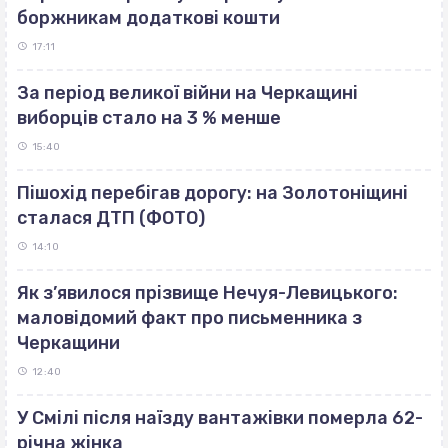
боржникам додаткові кошти
17:11
За період великої війни на Черкащині
виборців стало на 3 % менше
15:40
Пішохід перебігав дорогу: на Золотоніщині
сталася ДТП (ФОТО)
14:10
Як з’явилося прізвище Нечуя-Левицького:
маловідомий факт про письменника з
Черкащини
12:40
У Смілі після наїзду вантажівки померла 62-
річна жінка