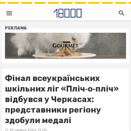
РЕКЛАМА
Фінал всеукраїнських
шкільних ліг «Пліч‐о‐пліч»
відбувся у Черкасах:
представники регіону
здобули медалі
18 червня 2026, 19:00