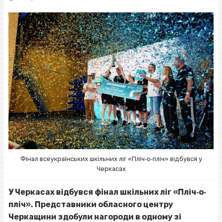
Фінал всеукраїнських шкільних ліг «Пліч‐о‐пліч» відбувся у
Черкасах
У Черкасах відбувся фінал шкільних ліг «Пліч‐о‐
пліч». Представники обласного центру
Черкащини здобули нагороди в одному зі