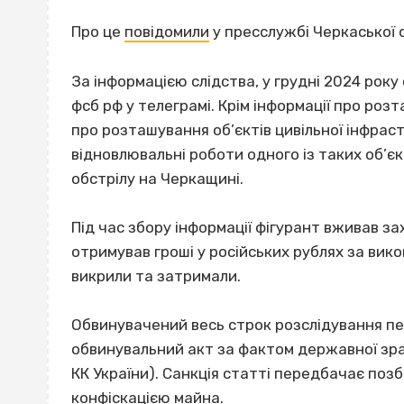
Про це
повідомили
у пресслужбі Черкаської 
За інформацією слідства, у грудні 2024 рок
фсб рф у телеграмі. Крім інформації про роз
про розташування об’єктів цивільної інфрас
відновлювальні роботи одного із таких об’є
обстрілу на Черкащині.
Під час збору інформації фігурант вживав за
отримував гроші у російських рублях за вик
викрили та затримали.
Обвинувачений весь строк розслідування пе
обвинувальний акт за фактом державної зради
КК України). Санкція статті передбачає позба
конфіскацією майна.