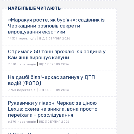
НАЙБІЛЬШЕ ЧИТАЮТЬ
«Маракуя росте, як бур’ян»: садівник із
Черкащини розповів секрети
вирощування екзотики
|
14 361 переглядів
ВІД 2 СЕРПНЯ 2026
Отримали 50 тонн врожаю: як родина у
Кам’янці вирощує кавуни
|
7 801 переглядів
ВІД 1 СЕРПНЯ 2026
На дамбі біля Черкас загинув у ДТП
водій (ФОТО)
|
7 758 переглядів
ВІД 5 СЕРПНЯ 2026
Рукавички у лікарні Черкас за ціною
Lexus: схема не зникла, вона просто
переїхала – розслідування
|
6 270 переглядів
ВІД 3 СЕРПНЯ 2026