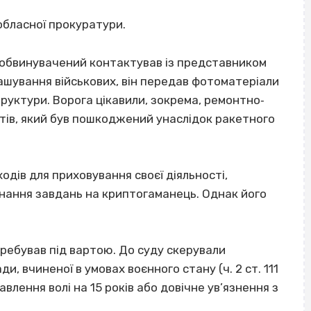
обласної прокуратури.
у обвинувачений контактував із представником
ташування військових, він передав фотоматеріали
труктури. Ворога цікавили, зокрема, ремонтно‐
ктів, який був пошкоджений унаслідок ракетного
ходів для приховування своєї діяльності,
онання завдань на криптогаманець. Однак його
ребував під вартою. До суду скерували
, вчиненої в умовах воєнного стану (ч. 2 ст. 111
влення волі на 15 років або довічне ув’язнення з