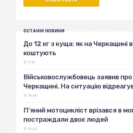
ОСТАННІ НОВИНИ
До 12 кг з куща: як на Черкащині 
коштують
11:15
Військовослужбовець заявив про 
Черкащині. На ситуацію відреагу
10:44
П’яний мотоцикліст врізався в мо
постраждали двоє людей
10:20