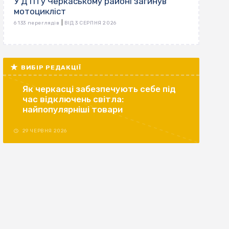
У ДТП у Черкаському районі загинув
мотоцикліст
|
6 133 переглядів
ВІД 3 СЕРПНЯ 2026
ВИБІР РЕДАКЦІЇ
Як черкасці забезпечують себе під
час відключень світла:
найпопулярніші товари
29 ЧЕРВНЯ 2026