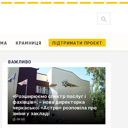
АМА
КРАМНИЦЯ
ПІДТРИМАТИ ПРОЄКТ
ВАЖЛИВО
«Розширюємо спектр послуг і
фахівців», – нова директорка
черкаської «Астри» розповіла про
зміни у закладі
09:00