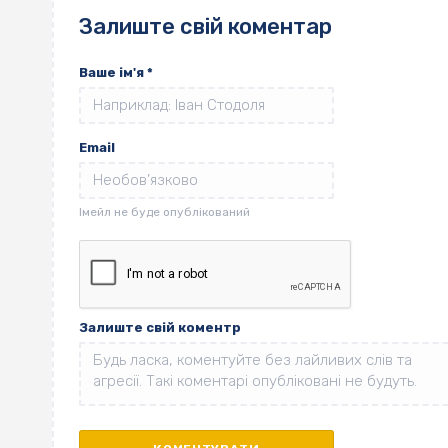
Залиште свій коментар
Ваше ім'я
*
Email
Залиште свій коментр