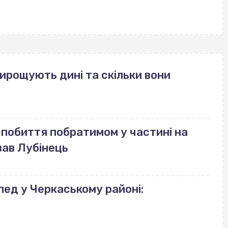
вирощують дині та скільки вони
побиття побратимом у частині на
вав Лубінець
пед у Черкаському районі: