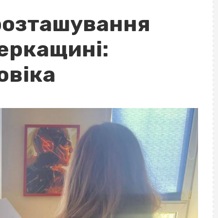
розташування
Черкащині:
овіка