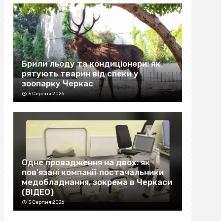
Брили льоду та кондиціонери: як
рятують тварин від спеки у
зоопарку Черкас
5 Серпня 2026
Одне провадження на двох: як
пов’язані компанії‐постачальники
медобладнання, зокрема в Черкаси
(ВІДЕО)
5 Серпня 2026