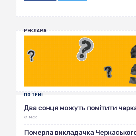
РЕКЛАМА
ПО ТЕМІ
Два сонця можуть помітити черка
14:20
Померла викладачка Черкаськог