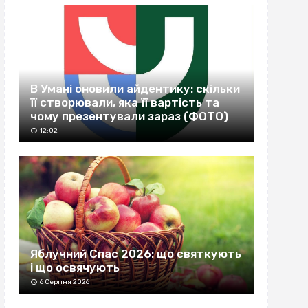
В Умані оновили айдентику: скільки
її створювали, яка її вартість та
чому презентували зараз (ФОТО)
12:02
Яблучний Спас 2026: що святкують
і що освячують
6 Серпня 2026