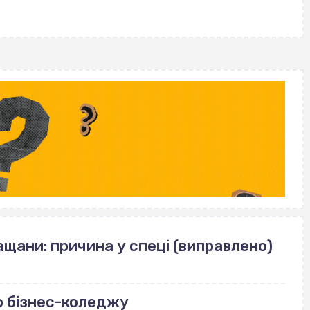
with
щани: причина у спеці (виправлено)
о бізнес-коледжу