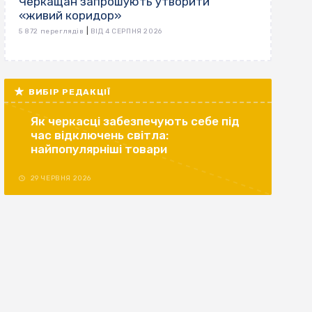
Черкащан запрошують утворити
«живий коридор»
|
5 872 переглядів
ВІД 4 СЕРПНЯ 2026
ВИБІР РЕДАКЦІЇ
Як черкасці забезпечують себе під
час відключень світла:
найпопулярніші товари
29 ЧЕРВНЯ 2026