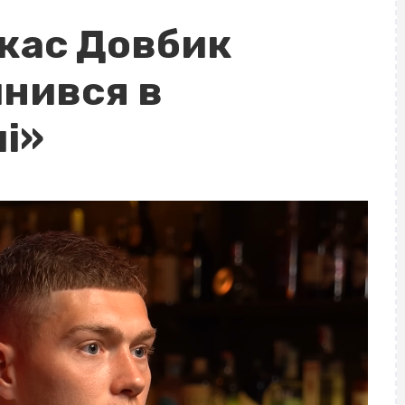
ркас Довбик
инився в
мі»