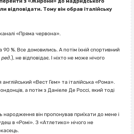
 перейти з «Жирони» до мадридського
и відповідати. Тому він обрав італійську
 каналі «Пряма червона».
а 90 %. Все домовились. А потім їхній спортивний
 ред.
), не відповідає. І ніхто не може нічого
 англійський «Вест Гем» та італійська «Рома».
ндонців, а потім з Даніеле Де Россі, який тоді
нь народження він пропонував приїхати до мене і
удеш в «Ромі». З «Атлетико» нічого не
ркасець.