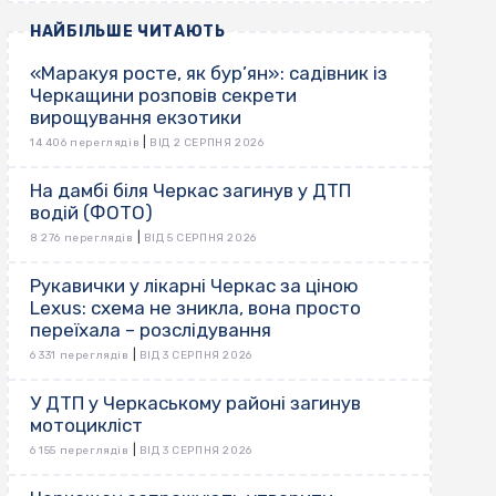
НАЙБІЛЬШЕ ЧИТАЮТЬ
«Маракуя росте, як бур’ян»: садівник із
Черкащини розповів секрети
вирощування екзотики
|
14 406 переглядів
ВІД 2 СЕРПНЯ 2026
На дамбі біля Черкас загинув у ДТП
водій (ФОТО)
|
8 276 переглядів
ВІД 5 СЕРПНЯ 2026
Рукавички у лікарні Черкас за ціною
Lexus: схема не зникла, вона просто
переїхала – розслідування
|
6 331 переглядів
ВІД 3 СЕРПНЯ 2026
У ДТП у Черкаському районі загинув
мотоцикліст
|
6 155 переглядів
ВІД 3 СЕРПНЯ 2026