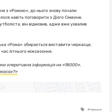
ня з «Ромою», до нього знову почали
ося навіть поговорити з Дієго Сімеоне,
тболіста, він відмовив, адже вже ухвалив
йська «Рома» збирається виставити черкасця,
 час літнього міжсезоння.
ена оперативна інформація на «18000».
ВІСІМНАДЦЯТЬ ТРИ НУЛІ
ркасах?»
ВІСІМНАДЦЯТЬ ТРИ НУЛІ
ВІСІМНАДЦЯТЬ ТРИ НУЛІ
ВІСІМНАДЦЯТЬ ТРИ НУЛІ
ВІСІМНАДЦЯТЬ ТРИ НУЛІ
ВІСІМНАДЦЯТЬ ТРИ НУЛІ
k
ВІСІМНАДЦЯТЬ ТРИ НУЛІ
ВІСІМНАДЦЯТЬ ТРИ НУЛІ
Tagged
Черкаси