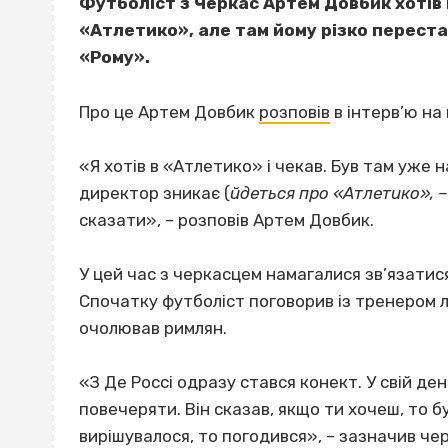
Футболіст з Черкас Артем Довбик хотів
«Атлетико», але там йому різко перестал
«Рому».
Про це Артем Довбик
розповів
в інтерв’ю на
«Я хотів в «Атлетико» і чекав. Був там уже н
директор зникає (
йдеться про «Атлетико», –
сказати», – розповів Артем Довбик.
У цей час з черкасцем намагалися зв’язатися
Спочатку футболіст поговорив із тренером ло
очолював римлян.
«З Де Россі одразу стався конект. У свій де
повечеряти. Він сказав, якщо ти хочеш, то б
вирішувалося, то погодився», – зазначив че