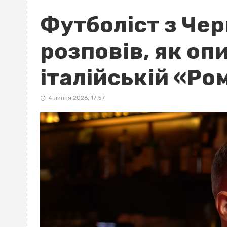
Футболіст з Че
розповів, як оп
італійській «Ро
4 липня 2026, 17:57