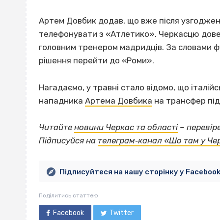
Артем Довбик додав, що вже після узгоджен
телефонувати з «Атлетико». Черкасцю довел
головним тренером мадридців. За словами фу
рішення перейти до «Роми».
Нагадаємо, у травні стало відомо, що італі
нападника
Артема Довбика
на трансфер під
Читайте
новини Черкас та області
– перевір
Підписуйся на
телеграм‐канал «Шо там у Че
Підписуйтеся на нашу сторінку у Faceboo
Поділитись статтею
Facebook
Twitter