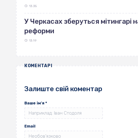
13:35
У Черкасах зберуться мітингарі н
реформи
13:19
КОМЕНТАРІ
Залиште свій коментар
Ваше ім'я
*
Email