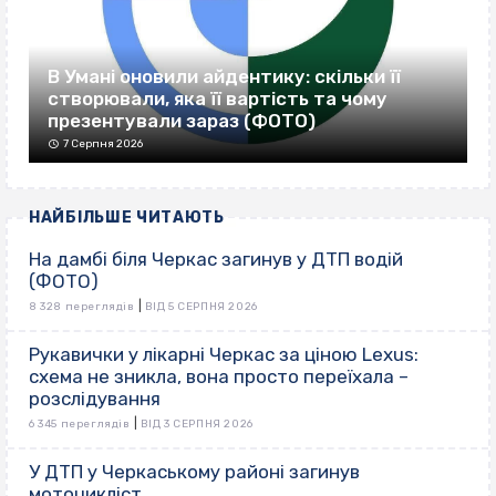
В Умані оновили айдентику: скільки її
створювали, яка її вартість та чому
презентували зараз (ФОТО)
7 Серпня 2026
НАЙБІЛЬШЕ ЧИТАЮТЬ
На дамбі біля Черкас загинув у ДТП водій
(ФОТО)
|
8 328 переглядів
ВІД 5 СЕРПНЯ 2026
Рукавички у лікарні Черкас за ціною Lexus:
схема не зникла, вона просто переїхала –
розслідування
|
6 345 переглядів
ВІД 3 СЕРПНЯ 2026
У ДТП у Черкаському районі загинув
мотоцикліст