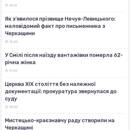
14:10
Як з’явилося прізвище Нечуя-Левицького:
маловідомий факт про письменника з
Черкащини
12:40
У Смілі після наїзду вантажівки померла 62-
річна жінка
11:09
Церква ХІХ століття без належної
документації: прокуратура звернулася до
суду
10:30
Мистецько-краєзнавчу раду створили на
Черкащині