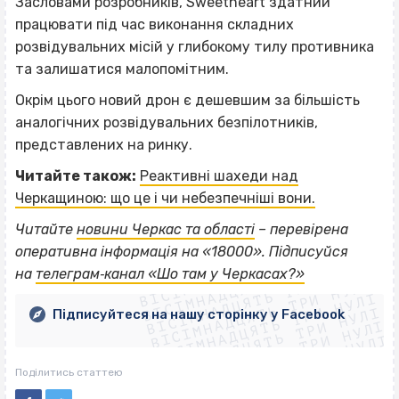
Засловами розробників, Sweetheart здатний
працювати під час виконання складних
розвідувальних місій у глибокому тилу противника
та залишатися малопомітним.
Окрім цього новий дрон є дешевшим за більшість
аналогічних розвідувальних безпілотників,
представлених на ринку.
Читайте також:
Реактивні шахеди над
Черкащиною: що це і чи небезпечніші вони.
Читайте
новини Черкас та області
– перевірена
ВІСІМНАДЦЯТЬ ТРИ НУЛІ
оперативна інформація на «18000». Підписуйся
ВІСІМНАДЦЯТЬ ТРИ НУЛІ
ВІСІМНАДЦЯТЬ ТРИ НУЛІ
на
телеграм‐канал «Шо там у Черкасах?»
ВІСІМНАДЦЯТЬ ТРИ НУЛІ
ВІСІМНАДЦЯТЬ ТРИ НУЛІ
ВІСІМНАДЦЯТЬ ТРИ НУЛІ
Підписуйтеся на нашу сторінку у Facebook
ВІСІМНАДЦЯТЬ ТРИ НУЛІ
ВІСІМНАДЦЯТЬ ТРИ НУЛІ
Поділитись статтею