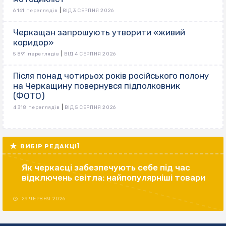
|
6 161 переглядів
ВІД 3 СЕРПНЯ 2026
Черкащан запрошують утворити «живий
коридор»
|
5 891 переглядів
ВІД 4 СЕРПНЯ 2026
Після понад чотирьох років російського полону
на Черкащину повернувся підполковник
(ФОТО)
|
4 318 переглядів
ВІД 5 СЕРПНЯ 2026
ВИБІР РЕДАКЦІЇ
Як черкасці забезпечують себе під час
відключень світла: найпопулярніші товари
29 ЧЕРВНЯ 2026