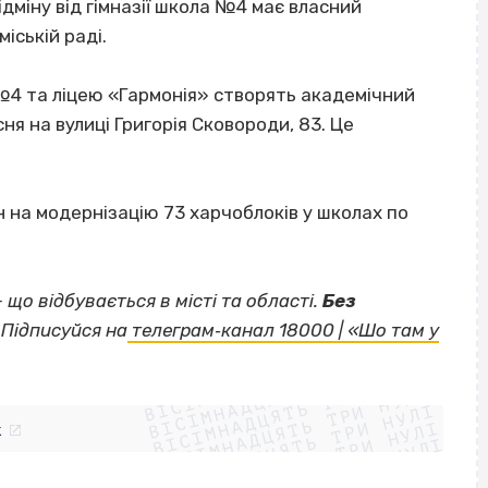
ідміну від гімназії школа №4 має власний
іській раді.
 №4 та ліцею «Гармонія» створять академічний
сня на вулиці Григорія Сковороди, 83. Це
н на модернізацію 73 харчоблоків у школах по
— що відбувається в місті та області.
Без
Підписуйся на
телеграм‐канал 18000 | «Шо там у
ВІСІМНАДЦЯТЬ ТРИ НУЛІ
ВІСІМНАДЦЯТЬ ТРИ НУЛІ
ВІСІМНАДЦЯТЬ ТРИ НУЛІ
ВІСІМНАДЦЯТЬ ТРИ НУЛІ
ВІСІМНАДЦЯТЬ ТРИ НУЛІ
ВІСІМНАДЦЯТЬ ТРИ НУЛІ
k
ВІСІМНАДЦЯТЬ ТРИ НУЛІ