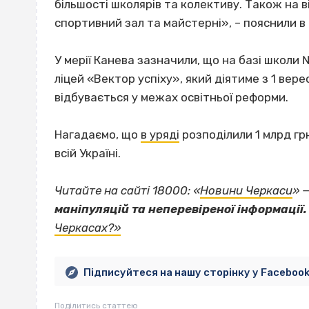
більшості школярів та колективу. Також на в
спортивний зал та майстерні», – пояснили в м
У мерії Канева зазначили, що на базі школи
ліцей «Вектор успіху», який діятиме з 1 вере
відбувається у межах освітньої реформи.
Нагадаємо, що
в уряді
розподілили 1 млрд гр
всій Україні.
Читайте на сайті 18000: «
Новини Черкаси
» 
маніпуляцій та неперевіреної інформації.
Черкасах?»
Підписуйтеся на нашу сторінку у Faceboo
Поділитись статтею