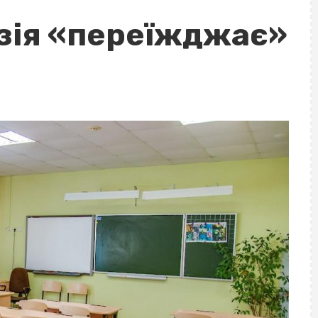
азія «переїжджає»