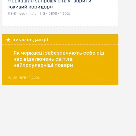
Черкащан запрошують утворити
«живий коридор»
|
5 847 переглядів
ВІД 4 СЕРПНЯ 2026
ВИБІР РЕДАКЦІЇ
Як черкасці забезпечують себе під
час відключень світла:
найпопулярніші товари
29 ЧЕРВНЯ 2026