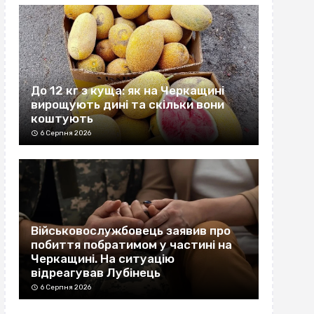
До 12 кг з куща: як на Черкащині
вирощують дині та скільки вони
коштують
6 Серпня 2026
Військовослужбовець заявив про
побиття побратимом у частині на
Черкащині. На ситуацію
відреагував Лубінець
6 Серпня 2026