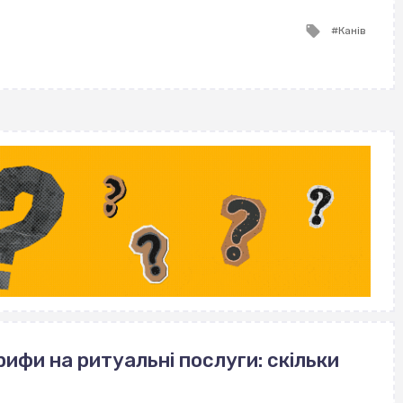
ВІСІМНАДЦЯТЬ ТРИ НУЛІ
Tagged
Канів
with
рифи на ритуальні послуги: скільки