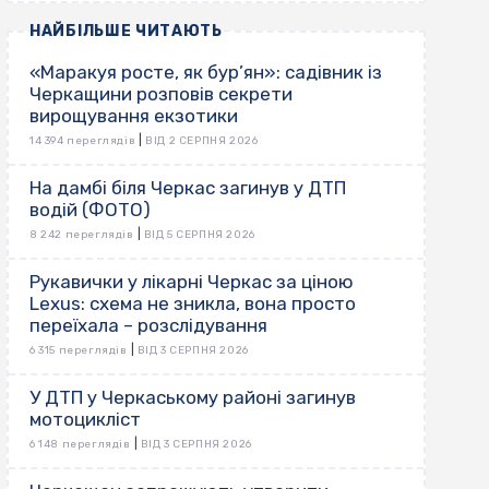
НАЙБІЛЬШЕ ЧИТАЮТЬ
«Маракуя росте, як бур’ян»: садівник із
Черкащини розповів секрети
вирощування екзотики
|
14 394 переглядів
ВІД 2 СЕРПНЯ 2026
На дамбі біля Черкас загинув у ДТП
водій (ФОТО)
|
8 242 переглядів
ВІД 5 СЕРПНЯ 2026
Рукавички у лікарні Черкас за ціною
Lexus: схема не зникла, вона просто
переїхала – розслідування
|
6 315 переглядів
ВІД 3 СЕРПНЯ 2026
У ДТП у Черкаському районі загинув
мотоцикліст
|
6 148 переглядів
ВІД 3 СЕРПНЯ 2026