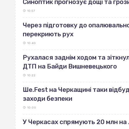
Синоптик прогнозує дощі та грози
10:57
Через підготовку до опалювально
перекриють рух
10:40
Рухалася заднім ходом та зіткнул
ДТП на Байди Вишневецького
10:22
Ше.Fest на Черкащині таки відбу
заходи безпеки
10:00
У Черкасах спрямують 20 млн на 