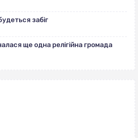
дбудеться забіг
налася ще одна релігійна громада