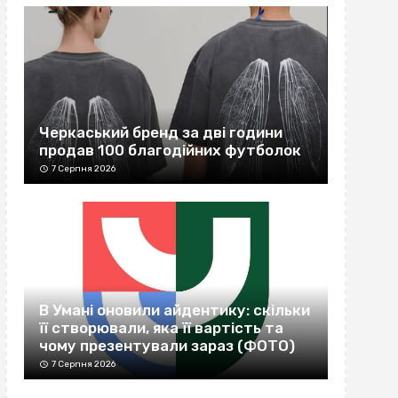
Черкаський бренд за дві години
продав 100 благодійних футболок
7 Серпня 2026
В Умані оновили айдентику: скільки
її створювали, яка її вартість та
чому презентували зараз (ФОТО)
7 Серпня 2026