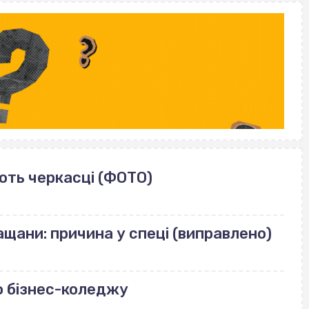
ють черкасці (ФОТО)
щани: причина у спеці (виправлено)
о бізнес-коледжу