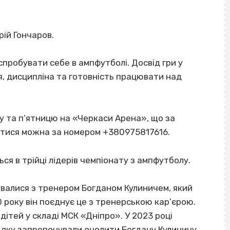
ій Гончаров.
спробувати себе в ампфутболі. Досвід гри у
я, дисципліна та готовність працювати над
у та п’ятницю на «Черкаси Арена», що за
атися можна за номером +380975817616.
ся в трійці лідерів чемпіонату з ампфутболу.
валися з тренером Богданом Кулиничем, який
0 року він поєднує це з тренерською кар’єрою.
ітей у складі МСК «Дніпро». У 2023 році
 яку запропонували очолити Богдану Кулиничу.