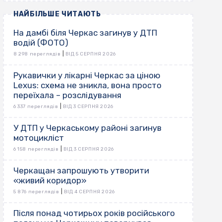
НАЙБІЛЬШЕ ЧИТАЮТЬ
На дамбі біля Черкас загинув у ДТП
водій (ФОТО)
|
8 298 переглядів
ВІД 5 СЕРПНЯ 2026
Рукавички у лікарні Черкас за ціною
Lexus: схема не зникла, вона просто
переїхала – розслідування
|
6 337 переглядів
ВІД 3 СЕРПНЯ 2026
У ДТП у Черкаському районі загинув
мотоцикліст
|
6 158 переглядів
ВІД 3 СЕРПНЯ 2026
Черкащан запрошують утворити
«живий коридор»
|
5 876 переглядів
ВІД 4 СЕРПНЯ 2026
Після понад чотирьох років російського