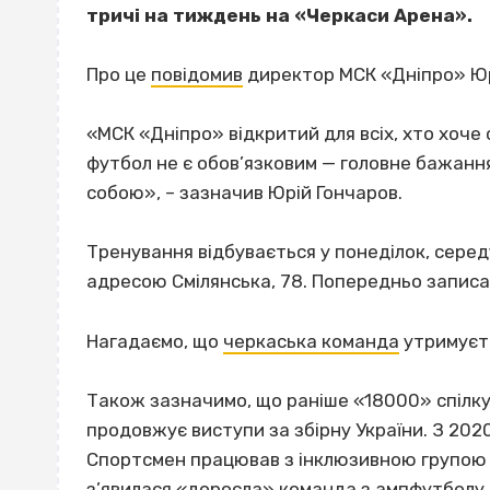
тричі на тиждень на «Черкаси Арена».
Про це
повідомив
директор МСК «Дніпро» Юр
«МСК «Дніпро» відкритий для всіх, хто хоче 
футбол не є обов’язковим — головне бажанн
собою», – зазначив Юрій Гончаров.
Тренування відбувається у понеділок, серед
адресою Смілянська, 78. Попередньо запис
Нагадаємо, що
черкаська команда
утримуєть
Також зазначимо, що раніше «18000» спілку
продовжує виступи за збірну України. З 202
Спортсмен працював з інклюзивною групою д
з’явилася «доросла» команда з ампфутболу,