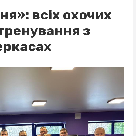
я»: всіх охочих
тренування з
еркасах