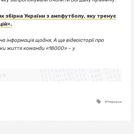
к збірна України з ампфутболу, яку тренує
цій».
а інформація щодня. А ще відеоісторії про
ки життя команди «18000» – у
ВІСІМНАДЦЯТЬ ТРИ НУЛІ
ВІСІМНАДЦЯТЬ ТРИ НУЛІ
ВІСІМНАДЦЯТЬ ТРИ НУЛІ
ВІСІМНАДЦЯТЬ ТРИ НУЛІ
ВІСІМНАДЦЯТЬ ТРИ НУЛІ
ВІСІМНАДЦЯТЬ ТРИ НУЛІ
k
ВІСІМНАДЦЯТЬ ТРИ НУЛІ
ВІСІМНАДЦЯТЬ ТРИ НУЛІ
Tagged
Черкаси
with