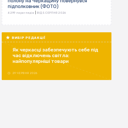
полону на Черкащину повернувся
підполковник (ФОТО)
|
4 299 переглядів
ВІД 5 СЕРПНЯ 2026
ВИБІР РЕДАКЦІЇ
Як черкасці забезпечують себе під
час відключень світла:
найпопулярніші товари
29 ЧЕРВНЯ 2026