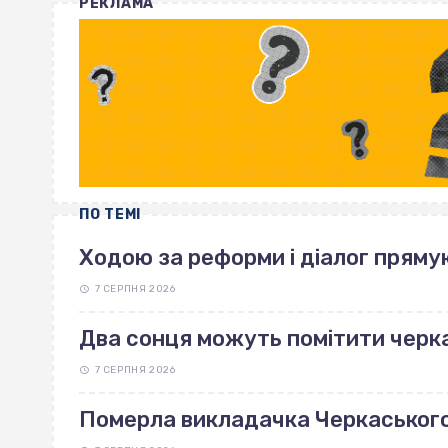
РЕКЛАМА
ПО ТЕМІ
Ходою за реформи і діалог пряму
7 СЕРПНЯ 2026
Два сонця можуть помітити черка
7 СЕРПНЯ 2026
Померла викладачка Черкаськог