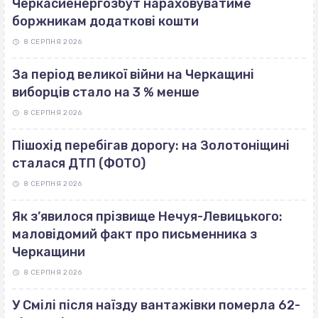
Черкасиенергозбут нараховуватиме
боржникам додаткові кошти
8 СЕРПНЯ 2026
За період великої війни на Черкащині
виборців стало на 3 % менше
8 СЕРПНЯ 2026
Пішохід перебігав дорогу: на Золотоніщині
сталася ДТП (ФОТО)
8 СЕРПНЯ 2026
Як з’явилося прізвище Нечуя-Левицького:
маловідомий факт про письменника з
Черкащини
8 СЕРПНЯ 2026
У Смілі після наїзду вантажівки померла 62-