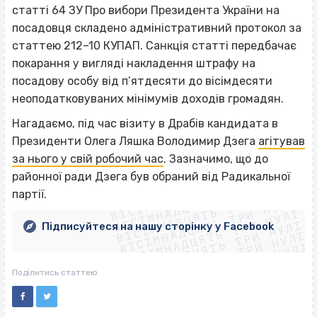
статті 64 ЗУ Про вибори Президента України на
посадовця складено адміністративний протокол за
статтею 212–10 КУПАП. Санкція статті передбачає
покарання у вигляді накладення штрафу на
посадову особу від п’ятдесяти до вісімдесяти
неоподатковуваних мінімумів доходів громадян.
Нагадаємо, під час візиту в Драбів кандидата в
Президенти Олега Ляшка Володимир Дзега
агітував
за нього у свій робочий час
. Зазначимо, що до
ВІСІМНАДЦЯТЬ ТРИ НУЛІ
районної ради Дзега був обраний від Радикальної
ВІСІМНАДЦЯТЬ ТРИ НУЛІ
ВІСІМНАДЦЯТЬ ТРИ НУЛІ
партії.
ВІСІМНАДЦЯТЬ ТРИ НУЛІ
ВІСІМНАДЦЯТЬ ТРИ НУЛІ
ВІСІМНАДЦЯТЬ ТРИ НУЛІ
Підписуйтеся на нашу сторінку у Facebook
ВІСІМНАДЦЯТЬ ТРИ НУЛІ
ВІСІМНАДЦЯТЬ ТРИ НУЛІ
Поділитись статтею