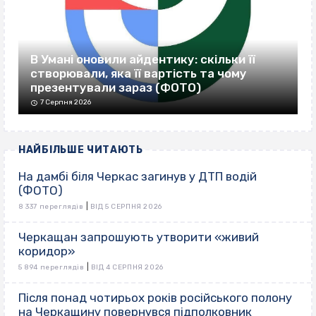
В Умані оновили айдентику: скільки її
створювали, яка її вартість та чому
презентували зараз (ФОТО)
7 Серпня 2026
НАЙБІЛЬШЕ ЧИТАЮТЬ
На дамбі біля Черкас загинув у ДТП водій
(ФОТО)
|
8 337 переглядів
ВІД 5 СЕРПНЯ 2026
Черкащан запрошують утворити «живий
коридор»
|
5 894 переглядів
ВІД 4 СЕРПНЯ 2026
Після понад чотирьох років російського полону
на Черкащину повернувся підполковник