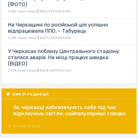
(ФОТО)
|
4 325 переглядів
ВІД 5 СЕРПНЯ 2026
На Черкащині по російській цілі успішно
відпрацювала ППО, – Табурець
|
2 638 переглядів
ВІД 7 СЕРПНЯ 2026
У Черкасах поблизу Центрального стадіону
сталася аварія. На місці працює швидка
(ВІДЕО)
|
2 574 переглядів
ВІД 4 СЕРПНЯ 2026
ВИБІР РЕДАКЦІЇ
Як черкасці забезпечують себе під час
відключень світла: найпопулярніші товари
29 ЧЕРВНЯ 2026