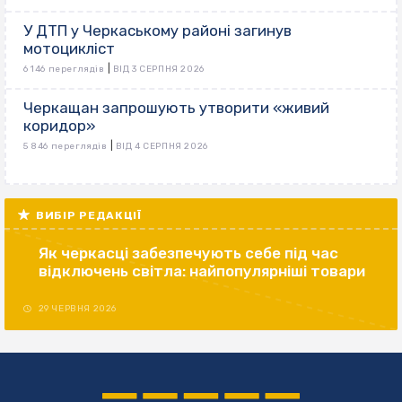
У ДТП у Черкаському районі загинув
мотоцикліст
|
6 146 переглядів
ВІД 3 СЕРПНЯ 2026
Черкащан запрошують утворити «живий
коридор»
|
5 846 переглядів
ВІД 4 СЕРПНЯ 2026
ВИБІР РЕДАКЦІЇ
Як черкасці забезпечують себе під час
відключень світла: найпопулярніші товари
29 ЧЕРВНЯ 2026