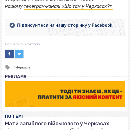
ВІСІМНАДЦЯТЬ ТРИ НУЛІ
нашому
телеграм‐каналі «Шо там у Черкасах?»
ВІСІМНАДЦЯТЬ ТРИ НУЛІ
ВІСІМНАДЦЯТЬ ТРИ НУЛІ
ВІСІМНАДЦЯТЬ ТРИ НУЛІ
ВІСІМНАДЦЯТЬ ТРИ НУЛІ
ВІСІМНАДЦЯТЬ ТРИ НУЛІ
Підписуйтеся на нашу сторінку у Facebook
ВІСІМНАДЦЯТЬ ТРИ НУЛІ
ВІСІМНАДЦЯТЬ ТРИ НУЛІ
Поділитись статтею
Tagged
Черкаси
with
РЕКЛАМА
ПО ТЕМІ
Мати загиблого військового у Черкасах