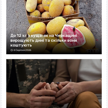
До 12 кг з куща: як на Черкащині
вирощують дині та скільки вони
коштують
6 Серпня 2026