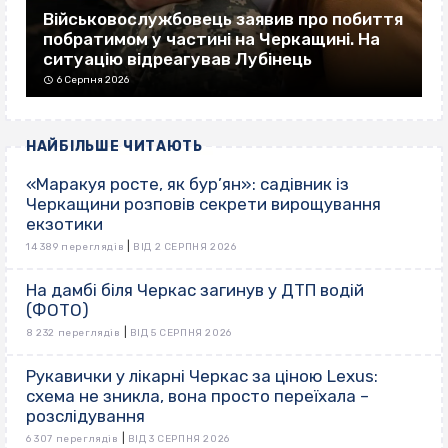
Військовослужбовець заявив про побиття
побратимом у частині на Черкащині. На
ситуацію відреагував Лубінець
6 Серпня 2026
НАЙБІЛЬШЕ ЧИТАЮТЬ
«Маракуя росте, як бур’ян»: садівник із
Черкащини розповів секрети вирощування
екзотики
|
14 389 переглядів
ВІД 2 СЕРПНЯ 2026
На дамбі біля Черкас загинув у ДТП водій
(ФОТО)
|
8 232 переглядів
ВІД 5 СЕРПНЯ 2026
Рукавички у лікарні Черкас за ціною Lexus:
схема не зникла, вона просто переїхала –
розслідування
|
6 307 переглядів
ВІД 3 СЕРПНЯ 2026