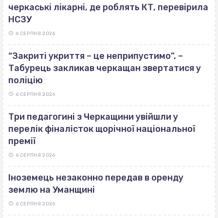
черкаські лікарні, де роблять КТ, перевірила
НСЗУ
6 СЕРПНЯ 2026
“Закриті укриття – це неприпустимо”, –
Табурець закликав черкащан звертатися у
поліцію
6 СЕРПНЯ 2026
Три педагогині з Черкащини увійшли у
перелік фіналісток щорічної національної
премії
6 СЕРПНЯ 2026
Іноземець незаконно передав в оренду
землю на Уманщині
6 СЕРПНЯ 2026