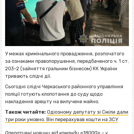
У межах кримінального провадження, розпочатого
за ознаками правопорушення, передбаченого ч. 1 ст.
203–2 (зайняття гральним бізнесом) КК України
тривають слідчі дії.
Сьогодні слідчі Черкаського районного управління
поліції готують клопотання до суду щодо
накладення арешту на вилучене майно.
Також читайте:
Одіозному депутату зі Сміли дали
три роки умовно. Він перерахував кошти на ЗСУ
Оперативні новини від команди «18000» – у