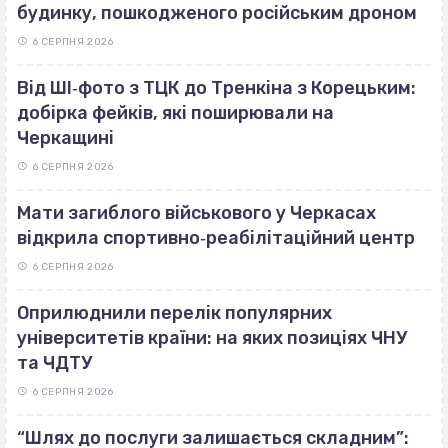
будинку, пошкодженого російським дроном
6 СЕРПНЯ 2026
Від ШІ‐фото з ТЦК до Тренкіна з Корецьким:
добірка фейків, які поширювали на
Черкащині
6 СЕРПНЯ 2026
Мати загиблого військового у Черкасах
відкрила спортивно‐реабілітаційний центр
6 СЕРПНЯ 2026
Оприлюднили перелік популярних
університетів країни: на яких позиціях ЧНУ
та ЧДТУ
6 СЕРПНЯ 2026
“Шлях до послуги залишається складним”: