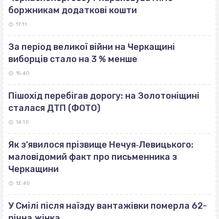
боржникам додаткові кошти
17:11
За період великої війни на Черкащині
виборців стало на 3 % менше
15:40
Пішохід перебігав дорогу: на Золотоніщині
сталася ДТП (ФОТО)
14:10
Як з’явилося прізвище Нечуя‐Левицького:
маловідомий факт про письменника з
Черкащини
12:40
У Смілі після наїзду вантажівки померла 62-
річна жінка