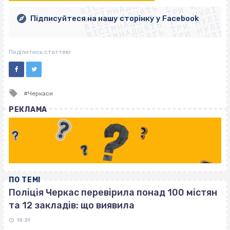
ВІСІМНАДЦЯТЬ ТРИ НУЛІ
ВІСІМНАДЦЯТЬ ТРИ НУЛІ
ВІСІМНАДЦЯТЬ ТРИ НУЛІ
ВІСІМНАДЦЯТЬ ТРИ НУЛІ
ВІСІМНАДЦЯТЬ ТРИ НУЛІ
Підписуйтеся на нашу сторінку у Facebook
ВІСІМНАДЦЯТЬ ТРИ НУЛІ
ВІСІМНАДЦЯТЬ ТРИ НУЛІ
Поділитись статтею
Tagged
Черкаси
with
РЕКЛАМА
ПО ТЕМІ
Поліція Черкас перевірила понад 100 містян
та 12 закладів: що виявила
18:39