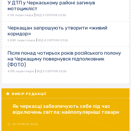
У ДТП у Черкаському районі загинув
мотоцикліст
|
6 161 переглядів
ВІД 3 СЕРПНЯ 2026
Черкащан запрошують утворити «живий
коридор»
|
5 889 переглядів
ВІД 4 СЕРПНЯ 2026
Після понад чотирьох років російського полону
на Черкащину повернувся підполковник
(ФОТО)
|
4 315 переглядів
ВІД 5 СЕРПНЯ 2026
ВИБІР РЕДАКЦІЇ
Як черкасці забезпечують себе під час
відключень світла: найпопулярніші товари
29 ЧЕРВНЯ 2026