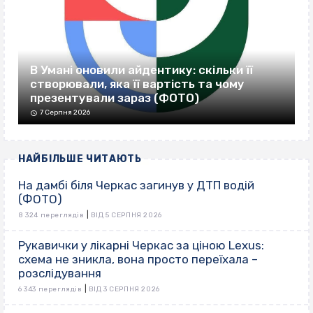
В Умані оновили айдентику: скільки її
створювали, яка її вартість та чому
презентували зараз (ФОТО)
7 Серпня 2026
НАЙБІЛЬШЕ ЧИТАЮТЬ
На дамбі біля Черкас загинув у ДТП водій
(ФОТО)
|
8 324 переглядів
ВІД 5 СЕРПНЯ 2026
Рукавички у лікарні Черкас за ціною Lexus:
схема не зникла, вона просто переїхала –
розслідування
|
6 343 переглядів
ВІД 3 СЕРПНЯ 2026