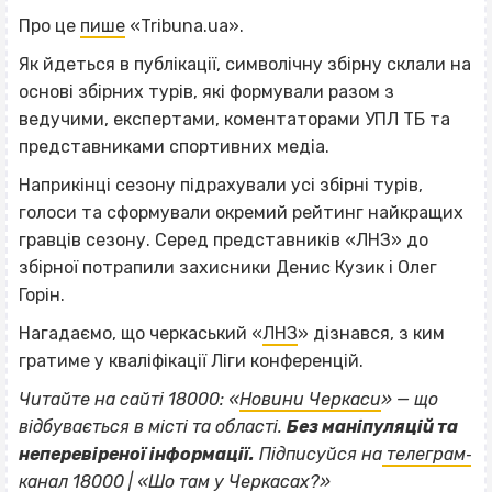
Про це
пише
«Tribuna.ua».
Як йдеться в публікації, символічну збірну склали на
основі збірних турів, які формували разом з
ведучими, експертами, коментаторами УПЛ ТБ та
представниками спортивних медіа.
Наприкінці сезону підрахували усі збірні турів,
голоси та сформували окремий рейтинг найкращих
гравців сезону. Серед представників «ЛНЗ» до
збірної потрапили захисники Денис Кузик і Олег
Горін.
Нагадаємо, що черкаський «
ЛНЗ
» дізнався, з ким
гратиме у кваліфікації Ліги конференцій.
Читайте на сайті 18000: «
Новини Черкаси
» — що
відбувається в місті та області.
Без маніпуляцій та
ВІСІМНАДЦЯТЬ ТРИ НУЛІ
неперевіреної інформації.
Підписуйся на
телеграм‐
канал 18000 | «Шо там у Черкасах?»