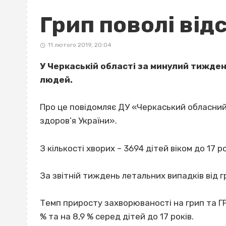
Грип поволі від
11 лютого 2019, 20:04
У Черкаській області за минулий тижден
людей.
Про це повідомляє ДУ «Черкаський обласни
здоров’я України».
З кількості хворих – 3694 дітей віком до 17 ро
За звітній тиждень летальних випадків від 
Темп приросту захворюваності на грип та Г
% та на 8,9 % серед дітей до 17 років.