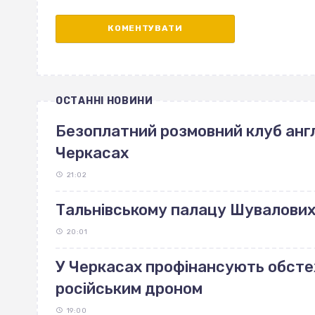
ОСТАННІ НОВИНИ
Безоплатний розмовний клуб англ
Черкасах
21:02
Тальнівському палацу Шувалових 
20:01
У Черкасах профінансують обст
російським дроном
19:00