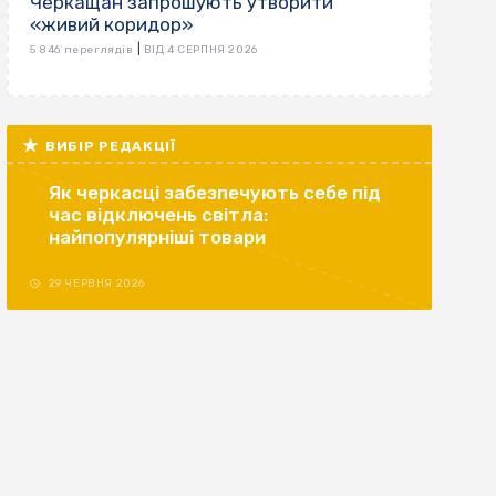
Черкащан запрошують утворити
«живий коридор»
|
5 846 переглядів
ВІД 4 СЕРПНЯ 2026
ВИБІР РЕДАКЦІЇ
Як черкасці забезпечують себе під
час відключень світла:
найпопулярніші товари
29 ЧЕРВНЯ 2026