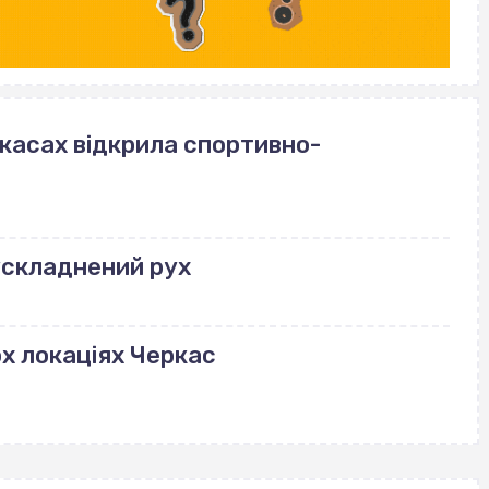
ркасах відкрила спортивно-
ускладнений рух
ох локаціях Черкас