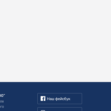
00”
Наш фейсбук
для
ого