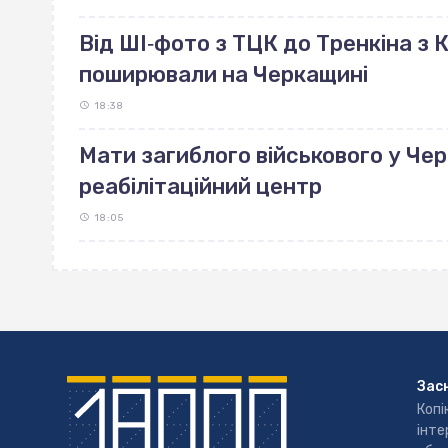
Від ШІ‐фото з ТЦК до Тренкіна з К
поширювали на Черкащині
18:38
Мати загиблого військового у Че
реабілітаційний центр
18:05
Зас
Копі
інте