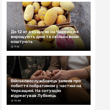
До 12 кг з куща: як на Черкащині
вирощують дині та скільки вони
коштують
11:15
Військовослужбовець заявив про
побиття побратимом у частині на
Черкащині. На ситуацію
відреагував Лубінець
10:44