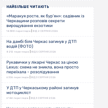
НАЙБІЛЬШЕ ЧИТАЮТЬ
«Маракуя росте, як бур’ян»: садівник із
Черкащини розповів секрети
вирощування екзотики
|
14 388 переглядів
ВІД 2 СЕРПНЯ 2026
На дамбі біля Черкас загинув у ДТП
водій (ФОТО)
|
8 212 переглядів
ВІД 5 СЕРПНЯ 2026
Рукавички у лікарні Черкас за ціною
Lexus: схема не зникла, вона просто
переїхала – розслідування
|
6 306 переглядів
ВІД 3 СЕРПНЯ 2026
У ДТП у Черкаському районі загинув
мотоцикліст
|
6 144 переглядів
ВІД 3 СЕРПНЯ 2026