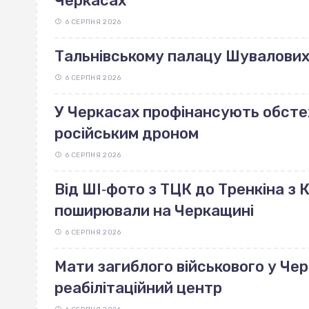
Черкасах
6 СЕРПНЯ 2026
Тальнівському палацу Шувалових 
6 СЕРПНЯ 2026
У Черкасах профінансують обст
російським дроном
6 СЕРПНЯ 2026
Від ШІ‐фото з ТЦК до Тренкіна з К
поширювали на Черкащині
6 СЕРПНЯ 2026
Мати загиблого військового у Че
реабілітаційний центр