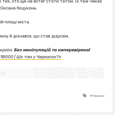
 тих, хто ще не встиг стати татом. Їх теж чекає
а Оксана Коцуконь.
й площі міста.
ону й дізнався, що став дідусем.
країні.
Без маніпуляцій та неперевіреної
ВІСІМНАДЦЯТЬ ТРИ НУЛІ
«18000 | Шо там у Черкасах?»
ВІСІМНАДЦЯТЬ ТРИ НУЛІ
ВІСІМНАДЦЯТЬ ТРИ НУЛІ
ВІСІМНАДЦЯТЬ ТРИ НУЛІ
ВІСІМНАДЦЯТЬ ТРИ НУЛІ
ВІСІМНАДЦЯТЬ ТРИ НУЛІ
k
ВІСІМНАДЦЯТЬ ТРИ НУЛІ
ВІСІМНАДЦЯТЬ ТРИ НУЛІ
Tagged
Черкаси
with