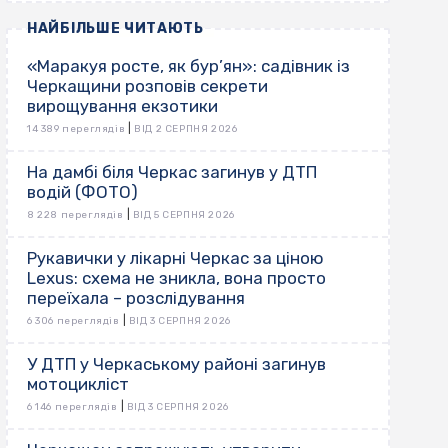
НАЙБІЛЬШЕ ЧИТАЮТЬ
«Маракуя росте, як бур’ян»: садівник із
Черкащини розповів секрети
вирощування екзотики
|
14 389 переглядів
ВІД 2 СЕРПНЯ 2026
На дамбі біля Черкас загинув у ДТП
водій (ФОТО)
|
8 228 переглядів
ВІД 5 СЕРПНЯ 2026
Рукавички у лікарні Черкас за ціною
Lexus: схема не зникла, вона просто
переїхала – розслідування
|
6 306 переглядів
ВІД 3 СЕРПНЯ 2026
У ДТП у Черкаському районі загинув
мотоцикліст
|
6 146 переглядів
ВІД 3 СЕРПНЯ 2026