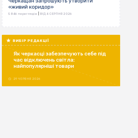
Черкащан запрошують утворити
«живий коридор»
|
5 846 переглядів
ВІД 4 СЕРПНЯ 2026
ВИБІР РЕДАКЦІЇ
Як черкасці забезпечують себе під
час відключень світла:
найпопулярніші товари
29 ЧЕРВНЯ 2026