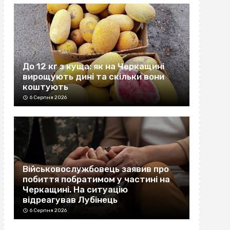
До 12 кг з куща: як на Черкащині
вирощують дині та скільки вони
коштують
6 Серпня 2026
Військовослужбовець заявив про
побиття побратимом у частині на
Черкащині. На ситуацію
відреагував Лубінець
6 Серпня 2026