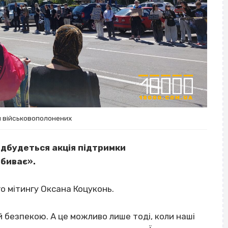
и військовополонених
відбудеться акція підтримки
вбиває».
о мітингу Оксана Коцуконь.
й безпекою. А це можливо лише тоді, коли наші