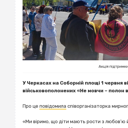
Акція підтримк
У Черкасах на Соборній площі 1 червня 
військовополонених «Не мовчи – полон 
Про це
повідомила
співорганізаторка мирног
«Ми віримо, що діти мають рости з любов’ю 