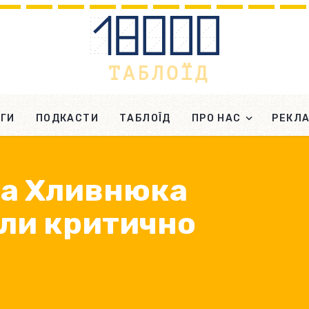
ГИ
ПОДКАСТИ
ТАБЛОЇД
ПРО НАС
РЕКЛ
на Хливнюка
ли критично