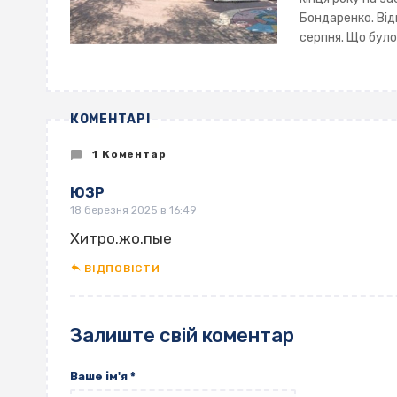
Бондаренко. Від
серпня. Що бул
КОМЕНТАРІ
1 Коментар
ЮЗР
18 березня 2025 в 16:49
Хитро.жо.пые
ВІДПОВІCТИ
Залиште свій коментар
Ваше ім'я
*