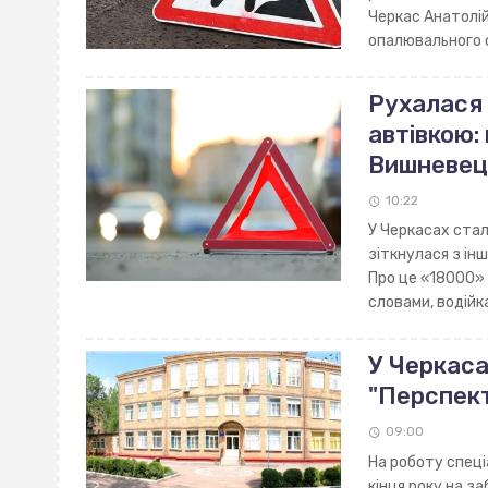
Черкас Анатолій
опалювального 
Рухалася 
автівкою:
Вишневец
10:22
У Черкасах ста
зіткнулася з ін
Про це «18000» 
словами, водійк
У Черкаса
"Перспект
09:00
На роботу спеці
кінця року на з