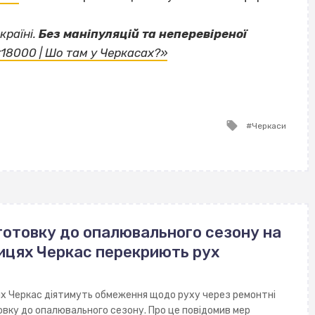
країні.
Без маніпуляцій та неперевіреної
«18000 | Шо там у Черкасах?»
Tagged
Черкаси
with
готовку до опалювального сезону на
ицях Черкас перекриють рух
ях Черкас діятимуть обмеження щодо руху через ремонтні
овку до опалювального сезону. Про це повідомив мер