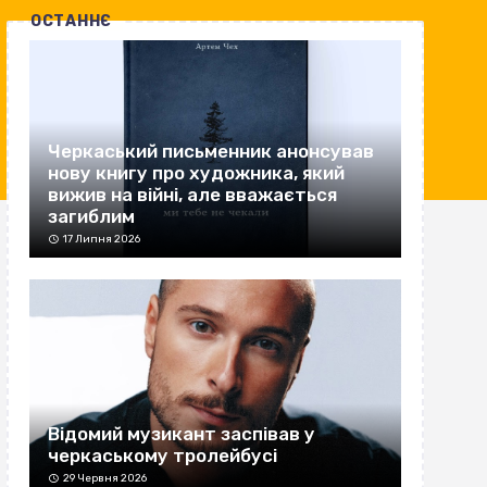
ОСТАННЄ
Черкаський письменник анонсував
нову книгу про художника, який
вижив на війні, але вважається
загиблим
17 Липня 2026
Відомий музикант заспівав у
черкаському тролейбусі
29 Червня 2026