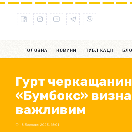
ГОЛОВНА
НОВИНИ
ПУБЛІКАЦІЇ
БЛО
Гурт черкащани
«Бумбокс» визна
важливим
18 Березня 2025, 16:01