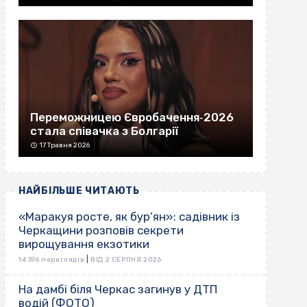
Переможницею Євробачення‐2026
стала співачка з Болгарії
17 Травня 2026
НАЙБІЛЬШЕ ЧИТАЮТЬ
«Маракуя росте, як бур’ян»: садівник із
Черкащини розповів секрети
вирощування екзотики
|
14 396 переглядів
ВІД 2 СЕРПНЯ 2026
На дамбі біля Черкас загинув у ДТП
водій (ФОТО)