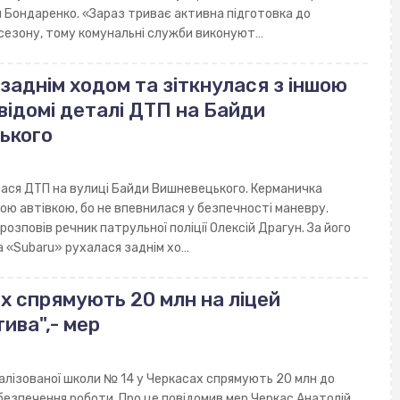
 Бондаренко. «Зараз триває активна підготовка до
сезону, тому комунальні служби виконуют…
заднім ходом та зіткнулася з іншою
 відомі деталі ДТП на Байди
ького
лася ДТП на вулиці Байди Вишневецького. Керманичка
шою автівкою, бо не впевнилася у безпечності маневру.
розповів речник патрульної поліції Олексій Драгун. За його
а «Subaru» рухалася заднім хо…
х спрямують 20 млн на ліцей
ива",- мер
алізованої школи № 14 у Черкасах спрямують 20 млн до
абезпечення роботи. Про це повідомив мер Черкас Анатолій