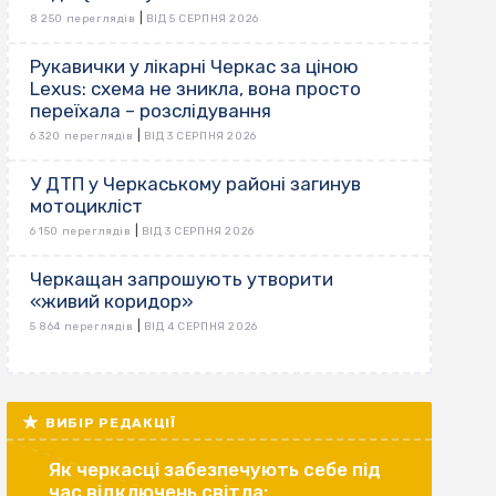
|
8 250 переглядів
ВІД 5 СЕРПНЯ 2026
Рукавички у лікарні Черкас за ціною
Lexus: схема не зникла, вона просто
переїхала – розслідування
|
6 320 переглядів
ВІД 3 СЕРПНЯ 2026
У ДТП у Черкаському районі загинув
мотоцикліст
|
6 150 переглядів
ВІД 3 СЕРПНЯ 2026
Черкащан запрошують утворити
«живий коридор»
|
5 864 переглядів
ВІД 4 СЕРПНЯ 2026
ВИБІР РЕДАКЦІЇ
Як черкасці забезпечують себе під
час відключень світла: