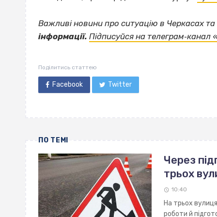
Важливі новини про ситуацію в Черкасах та 
інформації.
Підписуйся на телеграм‐канал 
Поділитись статтею
Facebook
Twitter
ПО ТЕМІ
Через під
трьох вул
10:40
На трьох вулиц
роботи й підгот