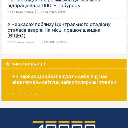
відпрацювала ППО, – Табурець
|
2 647 переглядів
ВІД 7 СЕРПНЯ 2026
У Черкасах поблизу Центрального стадіону
сталася аварія. На місці працює швидка
(ВІДЕО)
|
2 580 переглядів
ВІД 4 СЕРПНЯ 2026
ВИБІР РЕДАКЦІЇ
Як черкасці забезпечують себе під час
відключень світла: найпопулярніші товари
29 ЧЕРВНЯ 2026