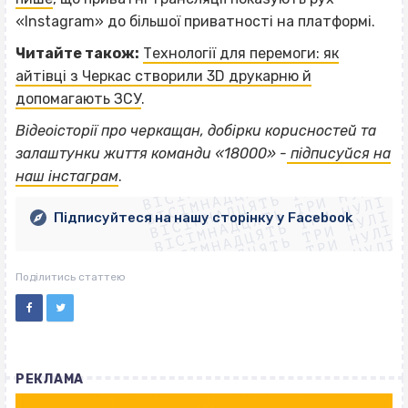
«Instagram» до більшої приватності на платформі.
Читайте також:
Технології для перемоги: як
айтівці з Черкас створили 3D друкарню й
допомагають ЗСУ
.
Відеоісторії про черкащан, добірки корисностей та
ВІСІМНАДЦЯТЬ ТРИ НУЛІ
залаштунки життя команди «18000» -
підписуйся на
ВІСІМНАДЦЯТЬ ТРИ НУЛІ
ВІСІМНАДЦЯТЬ ТРИ НУЛІ
наш інстаграм
.
ВІСІМНАДЦЯТЬ ТРИ НУЛІ
ВІСІМНАДЦЯТЬ ТРИ НУЛІ
ВІСІМНАДЦЯТЬ ТРИ НУЛІ
Підписуйтеся на нашу сторінку у Facebook
ВІСІМНАДЦЯТЬ ТРИ НУЛІ
ВІСІМНАДЦЯТЬ ТРИ НУЛІ
Поділитись статтею
РЕКЛАМА