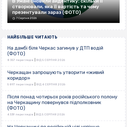
В Умані оновили айдентику: скільки її
створювали, яка її вартість та чому
презентували зараз (ФОТО)
7 Серпня 2026
НАЙБІЛЬШЕ ЧИТАЮТЬ
На дамбі біля Черкас загинув у ДТП водій
(ФОТО)
|
8 357 переглядів
ВІД 5 СЕРПНЯ 2026
Черкащан запрошують утворити «живий
коридор»
|
5 897 переглядів
ВІД 4 СЕРПНЯ 2026
Після понад чотирьох років російського полону
на Черкащину повернувся підполковник
(ФОТО)
|
4 339 переглядів
ВІД 5 СЕРПНЯ 2026
На Черкащині по російській цілі успішно