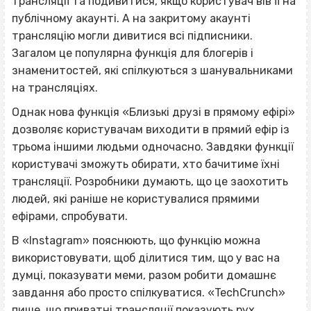
трансляції та подивитися, якщо користувач вів її на
публічному акаунті. А на закритому акаунті
трансляцію могли дивитися всі підписники.
Загалом це популярна функція для блогерів і
знаменитостей, які спілкуються з шанувальниками
на трансляціях.
Однак нова функція «Близькі друзі в прямому ефірі»
дозволяє користувачам виходити в прямий ефір із
трьома іншими людьми одночасно. Завдяки функції
користувачі зможуть обирати, хто бачитиме їхні
трансляції. Розробники думають, що це заохотить
людей, які раніше не користувалися прямими
ефірами, спробувати.
В «Instagram» пояснюють, що функцію можна
використовувати, щоб ділитися тим, що у вас на
думці, показувати меми, разом робити домашнє
завдання або просто спілкуватися. «TechCrunch»
пише
, що приватні трансляції показують рух