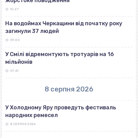
жорстоке поводження
10:27
На водоймах Черкащини від початку року
загинули 37 людей
09:00
У Смілі відремонтують тротуарів на 16
мільйонів
07:41
8 серпня 2026
У Холодному Яру проведуть фестиваль
народних ремесел
8 СЕРПНЯ 2026