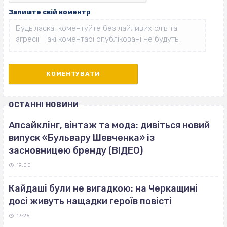
Залиште свій коментр
ОСТАННІ НОВИНИ
Апсайклінг, вінтаж та мода: дивіться новий
випуск «Бульвару Шевченка» із
засновницею бренду (ВІДЕО)
19:00
Кайдаші були не вигадкою: на Черкащині
досі живуть нащадки героїв повісті
17:25