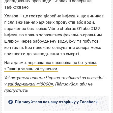
дослідження проб води. Спалахів холери не
зафіксовано.
Холера — це гостра діарейна інфекція, що виникає
після вживання харчових продуктів або води,
заражених бактерією Vibrio cholerae О1 або О139.
Інфекцією можна заразитися фекально‐оральним
шляхом через забруднену воду, їжу та побутові
контакти. Без належного лікування холера може
призвести до зневоднення та смерті.
Нагадаємо,
черкащанка захворіла на ботулізм,
з’ївши домашньої тушонки.
Усі актуальні новини Черкас та області за сьогодні –
ВІСІМНАДЦЯТЬ ТРИ НУЛІ
у
вайбер‐каналі «18000»
. Підписуйся, аби не
ВІСІМНАДЦЯТЬ ТРИ НУЛІ
ВІСІМНАДЦЯТЬ ТРИ НУЛІ
пропустити!
ВІСІМНАДЦЯТЬ ТРИ НУЛІ
ВІСІМНАДЦЯТЬ ТРИ НУЛІ
ВІСІМНАДЦЯТЬ ТРИ НУЛІ
Підписуйтеся на нашу сторінку у Facebook