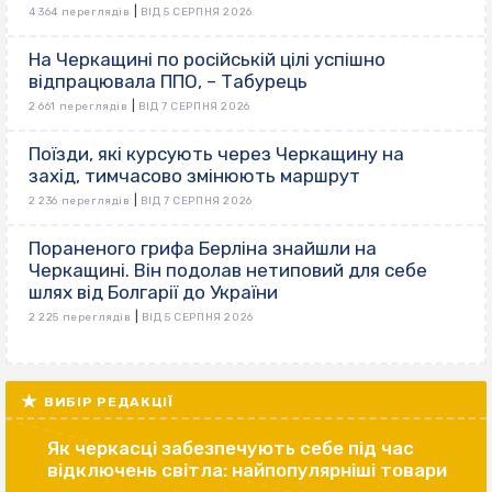
|
4 364 переглядів
ВІД 5 СЕРПНЯ 2026
На Черкащині по російській цілі успішно
відпрацювала ППО, – Табурець
|
2 661 переглядів
ВІД 7 СЕРПНЯ 2026
Поїзди, які курсують через Черкащину на
захід, тимчасово змінюють маршрут
|
2 236 переглядів
ВІД 7 СЕРПНЯ 2026
Пораненого грифа Берліна знайшли на
Черкащині. Він подолав нетиповий для себе
шлях від Болгарії до України
|
2 225 переглядів
ВІД 5 СЕРПНЯ 2026
ВИБІР РЕДАКЦІЇ
Як черкасці забезпечують себе під час
відключень світла: найпопулярніші товари