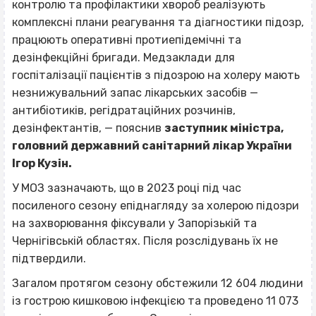
контролю та профілактики хвороб реалізують
комплексні плани реагування та діагностики підозр,
працюють оперативні протиепідемічні та
дезінфекційні бригади. Медзаклади для
госпіталізації пацієнтів з підозрою на холеру мають
незнижувальний запас лікарських засобів —
антибіотиків, регідратаційних розчинів,
дезінфектантів, — пояснив
заступник міністра,
головний державний санітарний лікар України
Ігор Кузін.
У МОЗ зазначають, що в 2023 році під час
посиленого сезону епіднагляду за холерою підозри
на захворювання фіксували у Запорізькій та
Чернігівській областях. Після розслідувань їх не
підтвердили.
Загалом протягом сезону обстежили 12 604 людини
із гострою кишковою інфекцією та проведено 11 073