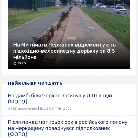
На Митниці в Черкасах відремонтують
пішохідно‐велосипедну доріжку за 8,3
мільйона
10:20
НАЙБІЛЬШЕ ЧИТАЮТЬ
На дамбі біля Черкас загинув у ДТП водій
(ФОТО)
|
8 385 переглядів
ВІД 5 СЕРПНЯ 2026
Після понад чотирьох років російського полону
на Черкащину повернувся підполковник
(ФОТО)