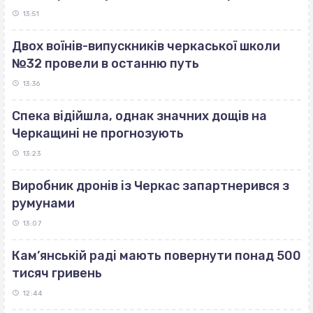
13:51
Двох воїнів-випускників черкаської школи
№32 провели в останню путь
13:36
Спека відійшла, однак значних дощів на
Черкащині не прогнозують
13:23
Виробник дронів із Черкас запартнерився з
румунами
13:07
Кам’янській раді мають повернути понад 500
тисяч гривень
12:44