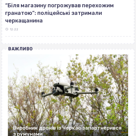
“Біля магазину погрожував перехожим
гранатою”: поліцейські затримали
черкащанина
12:22
ВАЖЛИВО
Виробник дронів із Черкас запартнерився
з румунами