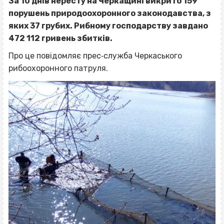
За 10 днів нересту на Черкащині викрито 159
порушень природоохоронного законодавства, з
яких 37 грубих. Рибному господарству завдано
472 112 гривень збитків.
Про це повідомляє прес‐служба Черкаського
рибоохоронного патруля.