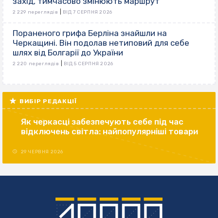
захід, тимчасово змінюють маршрут
|
2 229 переглядів
ВІД 7 СЕРПНЯ 2026
Пораненого грифа Берліна знайшли на
Черкащині. Він подолав нетиповий для себе
шлях від Болгарії до України
|
2 220 переглядів
ВІД 5 СЕРПНЯ 2026
ВИБІР РЕДАКЦІЇ
Як черкасці забезпечують себе під час
відключень світла: найпопулярніші товари
29 ЧЕРВНЯ 2026