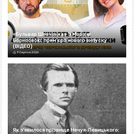
«Бульвар Шевченка» з Марією
Борисовою: прем’єра нового випуску
(ВІДЕО)
9 Серпня 2026
Як з’явилося прізвище Нечуя‐Левицького: