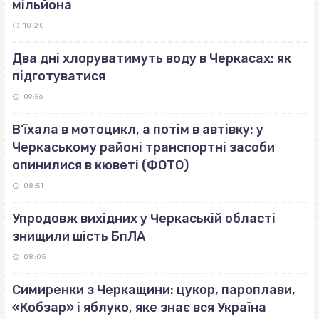
мільйона
10:20
Два дні хлоруватимуть воду в Черкасах: як
підготуватися
09:56
В’їхала в мотоцикл, а потім в автівку: у
Черкаському районі транспортні засоби
опинилися в кюветі (ФОТО)
08:51
Упродовж вихідних у Черкаській області
знищили шість БпЛА
08:05
Симиренки з Черкащини: цукор, пароплави,
«Кобзар» і яблуко, яке знає вся Україна