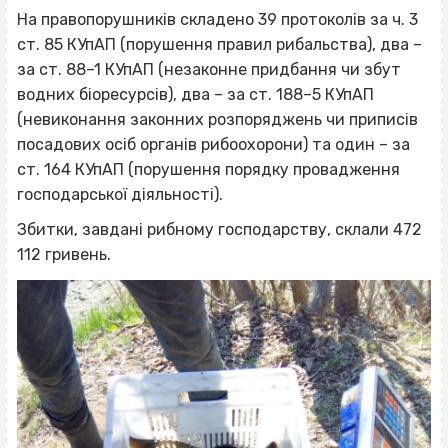
На правопорушників складено 39 протоколів за ч. 3
ст. 85 КУпАП (порушення правил рибальства), два –
за ст. 88–1 КУпАП (незаконне придбання чи збут
водних біоресурсів), два – за ст. 188–5 КУпАП
(невиконання законних розпоряджень чи приписів
посадових осіб органів рибоохорони) та один – за
ст. 164 КУпАП (порушення порядку провадження
господарської діяльності).
Збитки, завдані рибному господарству, склали 472
112 гривень.