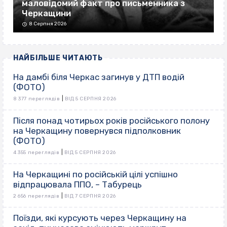
маловідомий факт про письменника з
Черкащини
8 Серпня 2026
НАЙБІЛЬШЕ ЧИТАЮТЬ
На дамбі біля Черкас загинув у ДТП водій
(ФОТО)
|
8 377 переглядів
ВІД 5 СЕРПНЯ 2026
Після понад чотирьох років російського полону
на Черкащину повернувся підполковник
(ФОТО)
|
4 355 переглядів
ВІД 5 СЕРПНЯ 2026
На Черкащині по російській цілі успішно
відпрацювала ППО, – Табурець
|
2 656 переглядів
ВІД 7 СЕРПНЯ 2026
Поїзди, які курсують через Черкащину на