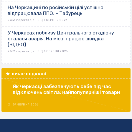
На Черкащині по російській цілі успішно
відпрацювала ППО, – Табурець
|
2 636 переглядів
ВІД 7 СЕРПНЯ 2026
У Черкасах поблизу Центрального стадіону
сталася аварія. На місці працює швидка
(ВІДЕО)
|
2 573 переглядів
ВІД 4 СЕРПНЯ 2026
ВИБІР РЕДАКЦІЇ
Як черкасці забезпечують себе під час
відключень світла: найпопулярніші товари
29 ЧЕРВНЯ 2026