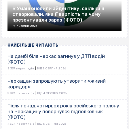
В Умані оновили айдентику: скільки її
створювали, яка її вартість та чому
презентували зараз (ФОТО)
7 Серпня 2026
НАЙБІЛЬШЕ ЧИТАЮТЬ
На дамбі біля Черкас загинув у ДТП водій
(ФОТО)
|
8 337 переглядів
ВІД 5 СЕРПНЯ 2026
Черкащан запрошують утворити «живий
коридор»
|
5 894 переглядів
ВІД 4 СЕРПНЯ 2026
Після понад чотирьох років російського полону
на Черкащину повернувся підполковник
(ФОТО)
|
4 324 переглядів
ВІД 5 СЕРПНЯ 2026