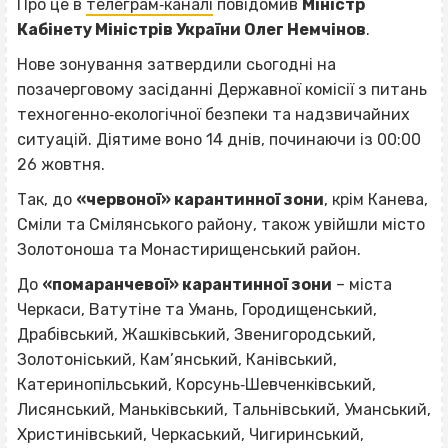
Про це в
телеграм‐каналі
повідомив
Міністр
Кабінету Міністрів України Олег Немчінов
.
Нове зонування затвердили сьогодні на
позачерговому засіданні Державної комісії з питань
техногенно‐екологічної безпеки та надзвичайних
ситуацій. Діятиме воно 14 днів, починаючи із 00:00
26 жовтня.
Так, до
«червоної» карантинної зони
, крім Канева,
Сміли та Смілянського району, також увійшли місто
Золотоноша та Монастирищенський район.
До
«помаранчевої» карантинної зони
– міста
Черкаси, Ватутіне та Умань, Городищенський,
Драбівський, Жашківський, Звенигородський,
Золотоніський, Кам’янський, Канівський,
Катеринопільський, Корсунь‐Шевченківський,
Лисянський, Маньківський, Тальнівський, Уманський,
Христинівський, Черкаський, Чигиринський,