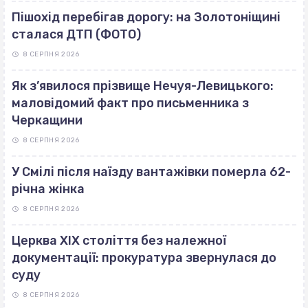
Пішохід перебігав дорогу: на Золотоніщині
сталася ДТП (ФОТО)
8 СЕРПНЯ 2026
Як з’явилося прізвище Нечуя-Левицького:
маловідомий факт про письменника з
Черкащини
8 СЕРПНЯ 2026
У Смілі після наїзду вантажівки померла 62-
річна жінка
8 СЕРПНЯ 2026
Церква ХІХ століття без належної
документації: прокуратура звернулася до
суду
8 СЕРПНЯ 2026