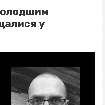
 молодшим
щалися у