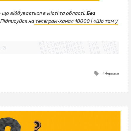
— що відбувається в місті та області.
Без
Підписуйся на
телеграм‐канал 18000 | «Шо там у
ВІСІМНАДЦЯТЬ ТРИ НУЛІ
ВІСІМНАДЦЯТЬ ТРИ НУЛІ
ВІСІМНАДЦЯТЬ ТРИ НУЛІ
ВІСІМНАДЦЯТЬ ТРИ НУЛІ
ВІСІМНАДЦЯТЬ ТРИ НУЛІ
ВІСІМНАДЦЯТЬ ТРИ НУЛІ
k
ВІСІМНАДЦЯТЬ ТРИ НУЛІ
ВІСІМНАДЦЯТЬ ТРИ НУЛІ
Tagged
Черкаси
with