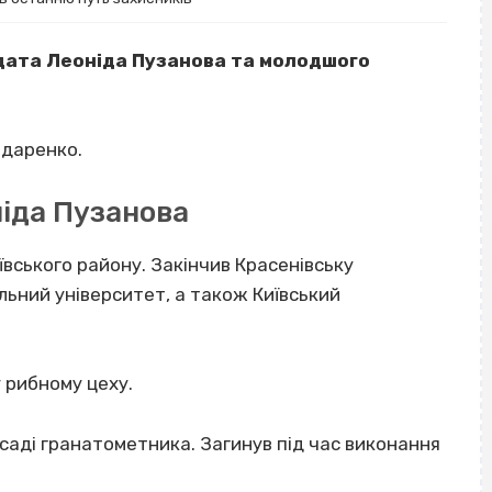
дата Леоніда Пузанова та молодшого
ндаренко.
ніда Пузанова
ївського району. Закінчив Красенівську
льний університет, а також Київський
 рибному цеху.
саді гранатометника. Загинув під час виконання