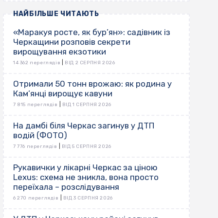
НАЙБІЛЬШЕ ЧИТАЮТЬ
«Маракуя росте, як бур’ян»: садівник із
Черкащини розповів секрети
вирощування екзотики
|
14 362 переглядів
ВІД 2 СЕРПНЯ 2026
Отримали 50 тонн врожаю: як родина у
Кам’янці вирощує кавуни
|
7 815 переглядів
ВІД 1 СЕРПНЯ 2026
На дамбі біля Черкас загинув у ДТП
водій (ФОТО)
|
7 776 переглядів
ВІД 5 СЕРПНЯ 2026
Рукавички у лікарні Черкас за ціною
Lexus: схема не зникла, вона просто
переїхала – розслідування
|
6 270 переглядів
ВІД 3 СЕРПНЯ 2026