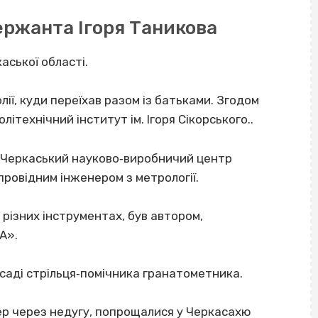
ержанта Ігоря Таникова
аської області.
лії, куди переїхав разом із батьками. Згодом
літехнічний інститут ім. Ігоря Сікорського..
 «Черкаський науково‐виробничий центр
 провідним інженером з метрології.
 різних інструментах, був автором,
А».
саді стрільця‐помічника гранатометника.
ер через недугу, попрощалися у Черкасах
ю