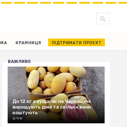
АМА
КРАМНИЦЯ
ПІДТРИМАТИ ПРОЄКТ
ВАЖЛИВО
До 12 кг з куща: як на Черкащині
вирощують дині та скільки вони
коштують
11:15