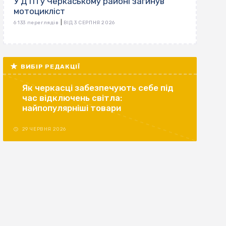
У ДТП у Черкаському районі загинув
мотоцикліст
|
6 133 переглядів
ВІД 3 СЕРПНЯ 2026
ВИБІР РЕДАКЦІЇ
Як черкасці забезпечують себе під
час відключень світла:
найпопулярніші товари
29 ЧЕРВНЯ 2026