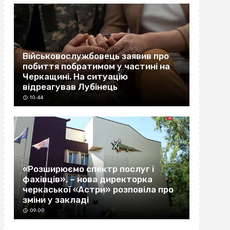
Військовослужбовець заявив про
побиття побратимом у частині на
Черкащині. На ситуацію
відреагував Лубінець
10:44
«Розширюємо спектр послуг і
фахівців», – нова директорка
черкаської «Астри» розповіла про
зміни у закладі
09:00