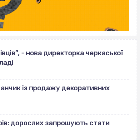
вців”, - нова директорка черкаської
ладі
данчик із продажу декоративних
рів: дорослих запрошують стати