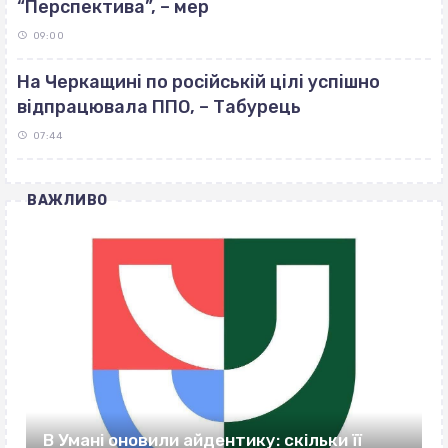
“Перспектива”, – мер
09:00
На Черкащині по російській цілі успішно
відпрацювала ППО, – Табурець
07:44
ВАЖЛИВО
В Умані оновили айдентику: скільки її