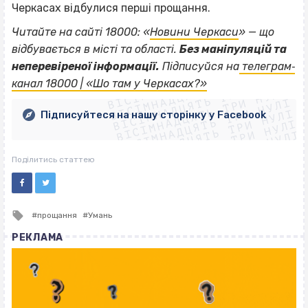
Черкасах відбулися перші прощання.
Читайте на сайті 18000: «
Новини Черкаси
» — що
відбувається в місті та області.
Без маніпуляцій та
ВІСІМНАДЦЯТЬ ТРИ НУЛІ
неперевіреної інформації.
Підписуйся на
телеграм‐
ВІСІМНАДЦЯТЬ ТРИ НУЛІ
ВІСІМНАДЦЯТЬ ТРИ НУЛІ
канал 18000 | «Шо там у Черкасах?»
ВІСІМНАДЦЯТЬ ТРИ НУЛІ
ВІСІМНАДЦЯТЬ ТРИ НУЛІ
ВІСІМНАДЦЯТЬ ТРИ НУЛІ
Підписуйтеся на нашу сторінку у Facebook
ВІСІМНАДЦЯТЬ ТРИ НУЛІ
ВІСІМНАДЦЯТЬ ТРИ НУЛІ
Поділитись статтею
Tagged
прощання
Умань
with
РЕКЛАМА