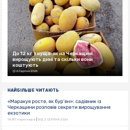
До 12 кг з куща: як на Черкащині
вирощують дині та скільки вони
коштують
6 Серпня 2026
НАЙБІЛЬШЕ ЧИТАЮТЬ
«Маракуя росте, як бур’ян»: садівник із
Черкащини розповів секрети вирощування
екзотики
|
14 397 переглядів
ВІД 2 СЕРПНЯ 2026