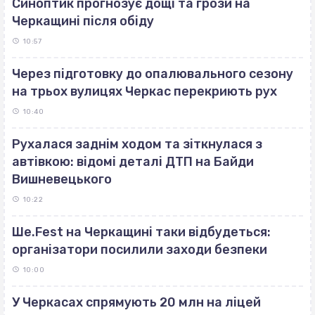
Синоптик прогнозує дощі та грози на
Черкащині після обіду
10:57
Через підготовку до опалювального сезону
на трьох вулицях Черкас перекриють рух
10:40
Рухалася заднім ходом та зіткнулася з
автівкою: відомі деталі ДТП на Байди
Вишневецького
10:22
Ше.Fest на Черкащині таки відбудеться:
організатори посилили заходи безпеки
10:00
У Черкасах спрямують 20 млн на ліцей