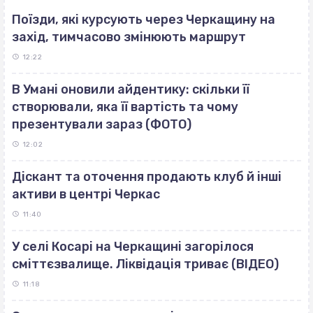
Поїзди, які курсують через Черкащину на
захід, тимчасово змінюють маршрут
12:22
В Умані оновили айдентику: скільки її
створювали, яка її вартість та чому
презентували зараз (ФОТО)
12:02
Діскант та оточення продають клуб й інші
активи в центрі Черкас
11:40
У селі Косарі на Черкащині загорілося
сміттєзвалище. Ліквідація триває (ВІДЕО)
11:18