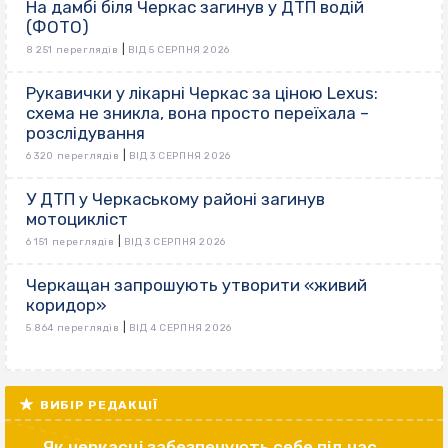
На дамбі біля Черкас загинув у ДТП водій
(ФОТО)
|
8 251 переглядів
ВІД 5 СЕРПНЯ 2026
Рукавички у лікарні Черкас за ціною Lexus:
схема не зникла, вона просто переїхала –
розслідування
|
6 320 переглядів
ВІД 3 СЕРПНЯ 2026
У ДТП у Черкаському районі загинув
мотоцикліст
|
6 151 переглядів
ВІД 3 СЕРПНЯ 2026
Черкащан запрошують утворити «живий
коридор»
|
5 864 переглядів
ВІД 4 СЕРПНЯ 2026
ВИБІР РЕДАКЦІЇ
Як черкасці забезпечують себе під час