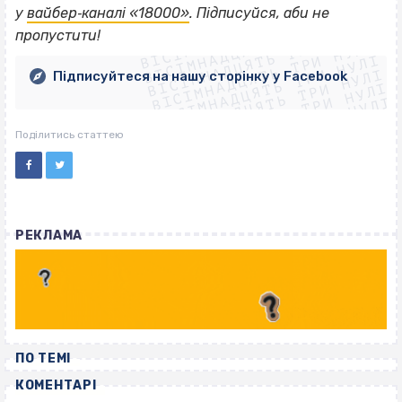
ВІСІМНАДЦЯТЬ ТРИ НУЛІ
у
вайбер‐каналі «18000»
. Підписуйся, аби не
ВІСІМНАДЦЯТЬ ТРИ НУЛІ
ВІСІМНАДЦЯТЬ ТРИ НУЛІ
пропустити!
ВІСІМНАДЦЯТЬ ТРИ НУЛІ
ВІСІМНАДЦЯТЬ ТРИ НУЛІ
ВІСІМНАДЦЯТЬ ТРИ НУЛІ
Підписуйтеся на нашу сторінку у Facebook
ВІСІМНАДЦЯТЬ ТРИ НУЛІ
ВІСІМНАДЦЯТЬ ТРИ НУЛІ
Поділитись статтею
РЕКЛАМА
ПО ТЕМІ
КОМЕНТАРІ