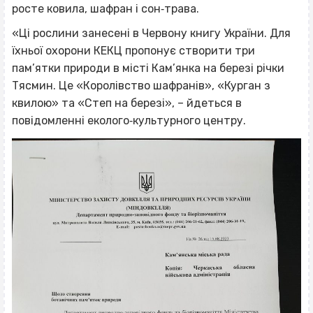
росте ковила, шафран і сон‐трава.
«Ці рослини занесені в Червону книгу України. Для
їхньої охорони КЕКЦ пропонує створити три
пам’ятки природи в місті Кам’янка на березі річки
Тясмин. Це «Королівство шафранів», «Курган з
квилою» та «Степ на березі», – йдеться в
повідомленні еколого‐культурного центру.