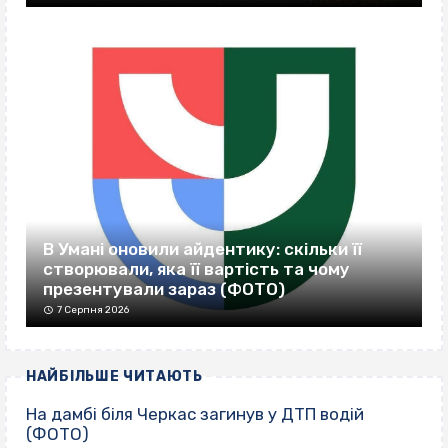
В Умані оновили айдентику: скільки її
створювали, яка її вартість та чому
презентували зараз (ФОТО)
7 Серпня 2026
НАЙБІЛЬШЕ ЧИТАЮТЬ
На дамбі біля Черкас загинув у ДТП водій
(ФОТО)