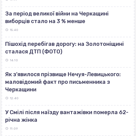
За період великої війни на Черкащині
виборців стало на 3 % менше
15:40
Пішохід перебігав дорогу: на Золотоніщині
сталася ДТП (ФОТО)
14:10
Як з’явилося прізвище Нечуя-Левицького:
маловідомий факт про письменника з
Черкащини
12:40
У Смілі після наїзду вантажівки померла 62-
річна жінка
11:09