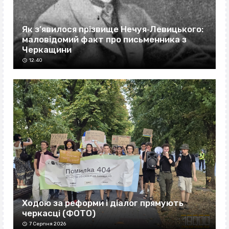
Як з’явилося прізвище Нечуя‐Левицького:
маловідомий факт про письменника з
Черкащини
12:40
Ходою за реформи і діалог прямують
черкасці (ФОТО)
7 Серпня 2026