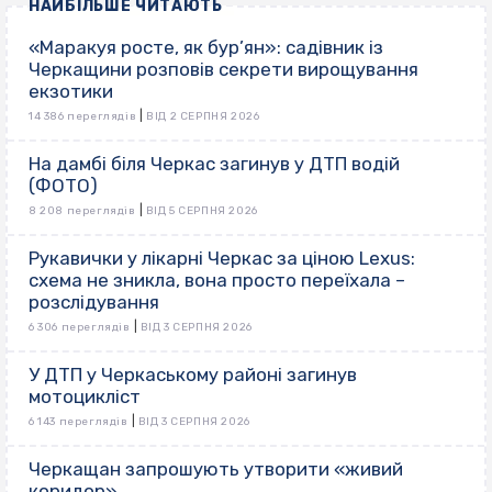
НАЙБІЛЬШЕ ЧИТАЮТЬ
«Маракуя росте, як бур’ян»: садівник із
Черкащини розповів секрети вирощування
екзотики
|
14 386 переглядів
ВІД 2 СЕРПНЯ 2026
На дамбі біля Черкас загинув у ДТП водій
(ФОТО)
|
8 208 переглядів
ВІД 5 СЕРПНЯ 2026
Рукавички у лікарні Черкас за ціною Lexus:
схема не зникла, вона просто переїхала –
розслідування
|
6 306 переглядів
ВІД 3 СЕРПНЯ 2026
У ДТП у Черкаському районі загинув
мотоцикліст
|
6 143 переглядів
ВІД 3 СЕРПНЯ 2026
Черкащан запрошують утворити «живий
коридор»