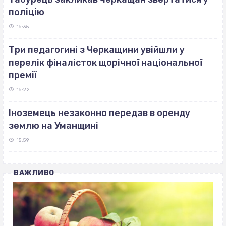
поліцію
16:35
Три педагогині з Черкащини увійшли у
перелік фіналісток щорічної національної
премії
16:22
Іноземець незаконно передав в оренду
землю на Уманщині
15:59
ВАЖЛИВО