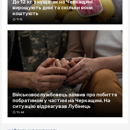
До 12 кг з куща: як на Черкащині
вирощують дині та скільки вони
коштують
11:15
Військовослужбовець заявив про побиття
побратимом у частині на Черкащині. На
ситуацію відреагував Лубінець
10:44