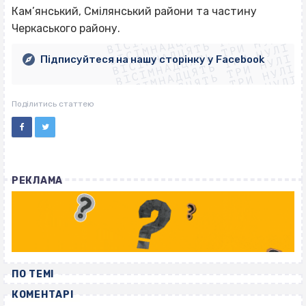
ВІСІМНАДЦЯТЬ ТРИ НУЛІ
Кам’янський, Смілянський райони та частину
ВІСІМНАДЦЯТЬ ТРИ НУЛІ
ВІСІМНАДЦЯТЬ ТРИ НУЛІ
Черкаського району.
ВІСІМНАДЦЯТЬ ТРИ НУЛІ
ВІСІМНАДЦЯТЬ ТРИ НУЛІ
ВІСІМНАДЦЯТЬ ТРИ НУЛІ
Підписуйтеся на нашу сторінку у Facebook
ВІСІМНАДЦЯТЬ ТРИ НУЛІ
ВІСІМНАДЦЯТЬ ТРИ НУЛІ
Поділитись статтею
РЕКЛАМА
ПО ТЕМІ
КОМЕНТАРІ