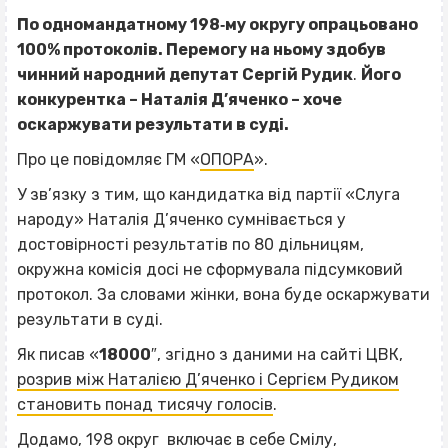
По одномандатному 198‐му округу опрацьовано
100% протоколів. Перемогу на ньому здобув
чинний народний депутат Сергій Рудик
.
Його
конкурентка – Наталія Д’яченко – хоче
оскаржувати результати в суді.
Про це повідомляє ГМ «
ОПОРА
».
У зв’язку з тим, що кандидатка від партії «Слуга
народу» Наталія Д’яченко сумнівається у
достовірності результатів по 80 дільницям,
окружна комісія досі не сформувала підсумковий
протокол. За словами жінки, вона буде оскаржувати
результати в суді.
Як писав «
18000
″, згідно з даними на сайті ЦВК,
розрив між Наталією Д’яченко і Сергієм Рудиком
становить понад тисячу голосів
.
Додамо, 198 округ включає в себе Смілу,