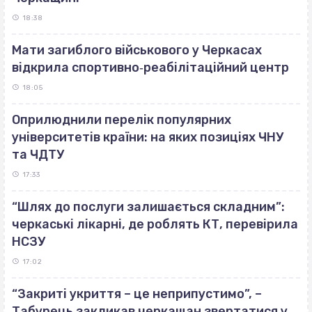
18:38
Мати загиблого військового у Черкасах
відкрила спортивно‐реабілітаційний центр
18:05
Оприлюднили перелік популярних
університетів країни: на яких позиціях ЧНУ
та ЧДТУ
17:33
“Шлях до послуги залишається складним”:
черкаські лікарні, де роблять КТ, перевірила
НСЗУ
17:02
“Закриті укриття – це неприпустимо”, –
Табурець закликав черкащан звертатися у