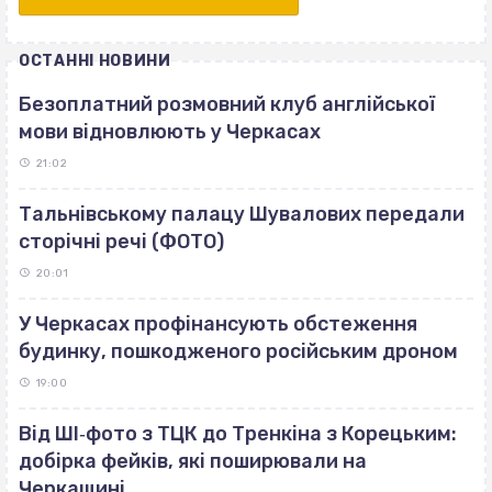
ОСТАННІ НОВИНИ
Безоплатний розмовний клуб англійської
мови відновлюють у Черкасах
21:02
Тальнівському палацу Шувалових передали
сторічні речі (ФОТО)
20:01
У Черкасах профінансують обстеження
будинку, пошкодженого російським дроном
19:00
Від ШІ‐фото з ТЦК до Тренкіна з Корецьким:
добірка фейків, які поширювали на
Черкащині