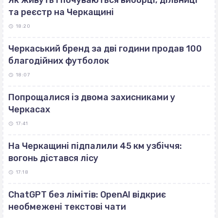
Як живуть і почуваються виборці, дільниці
та реєстр на Черкащині
18:20
Черкаський бренд за дві години продав 100
благодійних футболок
18:07
Попрощалися із двома захисниками у
Черкасах
17:41
На Черкащині підпалили 45 км узбіччя:
вогонь дістався лісу
17:18
ChatGPT без лімітів: OpenAI відкриє
необмежені текстові чати