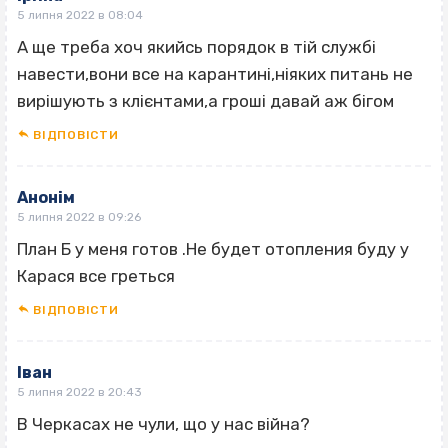
5 липня 2022 в 08:04
А ще треба хоч якийсь порядок в тій службі
навести,вони все на карантині,ніяких питань не
вирішують з клієнтами,а гроші давай аж бігом
ВІДПОВІCТИ
Анонім
5 липня 2022 в 09:26
План Б у меня готов .Не будет отопления буду у
Карася все греться
ВІДПОВІCТИ
Іван
5 липня 2022 в 20:43
В Черкасах не чули, що у нас війна?