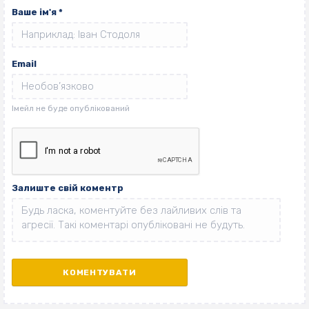
Ваше ім'я
*
Email
Залиште свій коментр