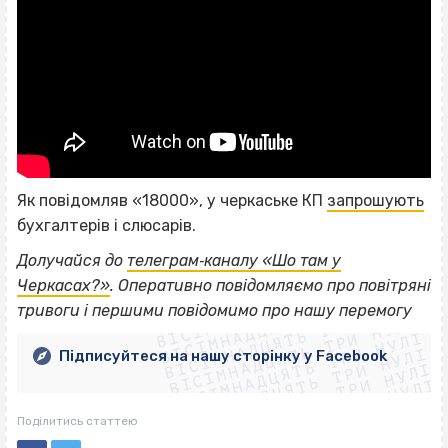
Як повідомляв «18000», у черкаське КП
запрошують
бухгалтерів і слюсарів.
Долучайся до
телеграм‐каналу «Шо там у
ВІСІМНАДЦЯТЬ ТРИ НУЛІ
Черкасах?»
. Оперативно повідомляємо про повітряні
ВІСІМНАДЦЯТЬ ТРИ НУЛІ
ВІСІМНАДЦЯТЬ ТРИ НУЛІ
тривоги і першими повідомимо про нашу перемогу
ВІСІМНАДЦЯТЬ ТРИ НУЛІ
ВІСІМНАДЦЯТЬ ТРИ НУЛІ
ВІСІМНАДЦЯТЬ ТРИ НУЛІ
Підписуйтеся на нашу сторінку у Facebook
ВІСІМНАДЦЯТЬ ТРИ НУЛІ
ВІСІМНАДЦЯТЬ ТРИ НУЛІ
Поділитись статтею