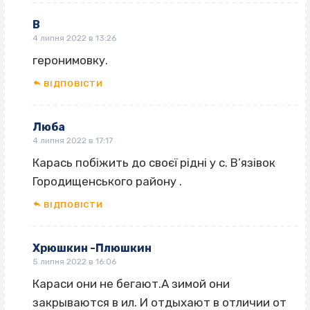
В
4 липня 2022 в 13:26
геронимовку.
ВІДПОВІCТИ
Люба
4 липня 2022 в 17:17
Карась побіжить до своєї рідні у с. В’язівок
Городищенського району .
ВІДПОВІCТИ
Хрюшкин -Плюшкин
5 липня 2022 в 16:06
Караси они не бегают.А зимой они
закрываются в ил. И отдыхают в отличии от