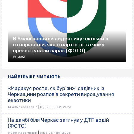
В Умані оновили айдентику: скільки її
створювали, яка її вартість та чому
презентували зараз (ФОТО)
12:02
НАЙБІЛЬШЕ ЧИТАЮТЬ
«Маракуя росте, як бур’ян»: садівник із
Черкащини розповів секрети вирощування
екзотики
|
14 406 переглядів
ВІД 2 СЕРПНЯ 2026
На дамбі біля Черкас загинув у ДТП водій
(ФОТО)
|
8 288 переглядів
ВІД 5 СЕРПНЯ 2026