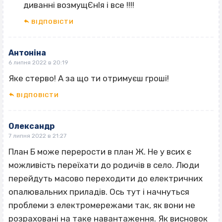
диванні возмущЄнІя і все !!!!
ВІДПОВІCТИ
Антоніна
6 липня 2022 в 20:19
Яке стерво! А за що ти отримуєш гроші!
ВІДПОВІCТИ
Олександр
7 липня 2022 в 21:27
План Б може перерости в план Ж. Не у всих є
можливість переїхати до родичів в село. Люди
перейдуть масово переходити до електричних
опалювальних приладів. Ось тут і начнуться
проблеми з електромережами так, як вони не
розраховані на таке навантаження. Як висновок