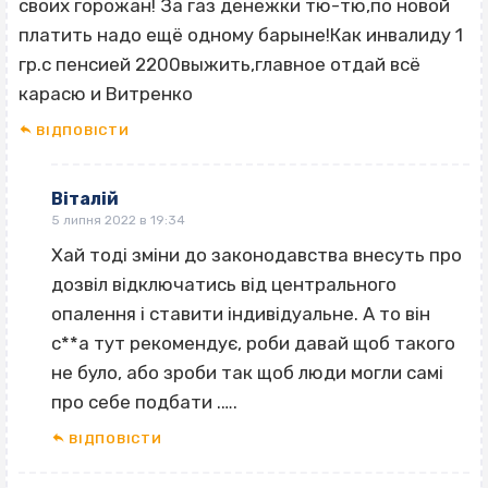
своих горожан! За газ денежки тю-тю,по новой
платить надо ещё одному барыне!Как инвалиду 1
гр.с пенсией 2200выжить,главное отдай всё
карасю и Витренко
ВІДПОВІCТИ
Віталій
5 липня 2022 в 19:34
Хай тоді зміни до законодавства внесуть про
дозвіл відключатись від центрального
опалення і ставити індивідуальне. А то він
с**а тут рекомендує, роби давай щоб такого
не було, або зроби так щоб люди могли самі
про себе подбати .….
ВІДПОВІCТИ