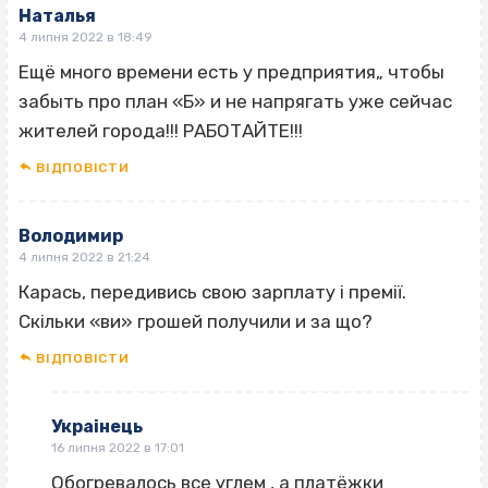
Наталья
4 липня 2022 в 18:49
Ещё много времени есть у предприятия„ чтобы
забыть про план «Б» и не напрягать уже сейчас
жителей города!!! РАБОТАЙТЕ!!!
ВІДПОВІCТИ
Володимир
4 липня 2022 в 21:24
Карась, передивись свою зарплату і премії.
Скільки «ви» грошей получили и за що?
ВІДПОВІCТИ
Украiнець
16 липня 2022 в 17:01
Обогревалось все углем , а платёжки