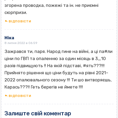
згорена проводка, пожежі та ін. не приємні
сюрпризи.
ВІДПОВІCТИ
Ніка
8 липня 2022 в 06:59
Зажрався ти, паря. Народ гине на війні, а ці па#ли
ціни по ГВП та опаленню за один місяць в 3_10
разів підвищують !! На якій підставі, #ять???!!!
Прийнято рішення що ціни будуть на рівні 2021–
2022 опалювального сезону !!! Ти шо витворяєшь,
Карась???!! Геть берегів не ймете !!!!
ВІДПОВІCТИ
Залиште свій коментар