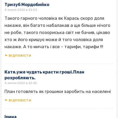
Тризуб Мордобийко
4 липня 2022 в 22:03
Такого гарного чоловіка як Карась скоро доля
накаже, він багато набалакав а ще більше нічого
не робе, такого позориська світ не бачив, цікаво
хто ж його кришує може й того чоловіка доля
накаже. А то мичать і все – тарифи, тарифи !!!
ВІДПОВІCТИ
Катя.уже чудять красти гроші.План
розробляють.
4 липня 2022 в 22:42
План готовлять як грошики заробить на населені
ВІДПОВІCТИ
Ірина