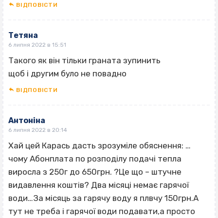
ВІДПОВІCТИ
Тетяна
6 липня 2022 в 15:51
Такого як він тільки граната зупинить
щоб і другим було не повадно
ВІДПОВІCТИ
Антоніна
6 липня 2022 в 20:14
Хай цей Карась дасть зрозуміле обяснення: …
чому Абонплата по розподілу подачі тепла
виросла з 250г до 650грн. ?Це що – штучне
видавлення коштів? Два місяці немає гарячої
води…За місяць за гарячу воду я плвчу 150грн.А
тут не треба і гарячої води подавати,а просто