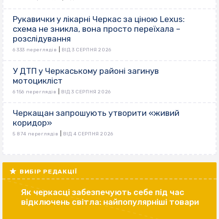
Рукавички у лікарні Черкас за ціною Lexus:
схема не зникла, вона просто переїхала –
розслідування
|
6 333 переглядів
ВІД 3 СЕРПНЯ 2026
У ДТП у Черкаському районі загинув
мотоцикліст
|
6 156 переглядів
ВІД 3 СЕРПНЯ 2026
Черкащан запрошують утворити «живий
коридор»
|
5 874 переглядів
ВІД 4 СЕРПНЯ 2026
ВИБІР РЕДАКЦІЇ
Як черкасці забезпечують себе під час
відключень світла: найпопулярніші товари