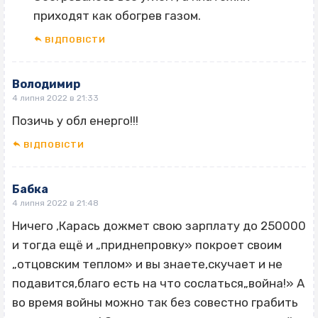
приходят как обогрев газом.
ВІДПОВІCТИ
Володимир
4 липня 2022 в 21:33
Позичь у обл енерго!!!
ВІДПОВІCТИ
Бабка
4 липня 2022 в 21:48
Ничего ‚Карась дожмет свою зарплату до 250000
и тогда ещё и „приднепровку» покроет своим
„отцовским теплом» и вы знаете,скучает и не
подавится,благо есть на что сослаться„война!» А
во время войны можно так без совестно грабить