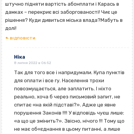
штучно підняти вартість абонплати і Карась в
дамках – перекриє всі заборгованості! Чиє це
рішення? Куди дивиться міська влада?Мабуть в
долі!
ВІДПОВІCТИ
Ніка
8 липня 2022 в 06:52
Так для того все і напридумали. Купа пунктів
для оплати і все гу. Населення трохи
повозмущається, але заплатить. І ніхто
реально, хоча б через письмовий запит, не
спитає «на якій підставі?». Адже це явне
порушення Законів !!!! У відповідь чуєш лише:
«а що це змінить?». Звісно, нічого !!! Тому що
не має об«єднання в цьому питанні, а лише