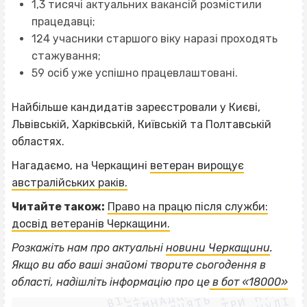
1,3 тисячі актуальних вакансій розмістили
працедавці;
124 учасники старшого віку наразі проходять
стажування;
59 осіб уже успішно працевлаштовані.
Найбільше кандидатів зареєстровали у Києві,
Львівській, Харківській, Київській та Полтавській
областях.
Нагадаємо, на Черкащині
ветеран вирощує
австралійських раків.
Читайте також:
Право на працю після служби:
досвід ветеранів Черкащини.
Розкажіть нам про актуальні
новини Черкащини
.
ВІСІМНАДЦЯТЬ ТРИ НУЛІ
Якщо
ви або ваші знайомі творите сьогодення в
ВІСІМНАДЦЯТЬ ТРИ НУЛІ
ВІСІМНАДЦЯТЬ ТРИ НУЛІ
області, надішліть інформацію про це
в бот «18000»