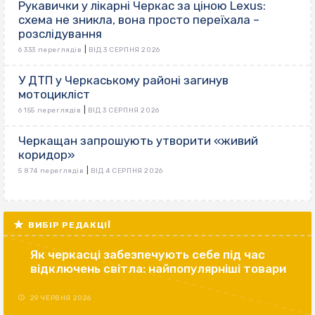
Рукавички у лікарні Черкас за ціною Lexus:
схема не зникла, вона просто переїхала –
розслідування
|
6 333 переглядів
ВІД 3 СЕРПНЯ 2026
У ДТП у Черкаському районі загинув
мотоцикліст
|
6 155 переглядів
ВІД 3 СЕРПНЯ 2026
Черкащан запрошують утворити «живий
коридор»
|
5 874 переглядів
ВІД 4 СЕРПНЯ 2026
ВИБІР РЕДАКЦІЇ
Як черкасці забезпечують себе під час
відключень світла: найпопулярніші товари
29 ЧЕРВНЯ 2026