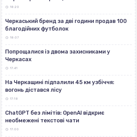
18:20
Черкаський бренд за дві години продав 100
благодійних футболок
18:07
Попрощалися із двома захисниками у
Черкасах
17:41
На Черкащині підпалили 45 км узбіччя:
вогонь дістався лісу
17:18
ChatGPT без лімітів: OpenAI відкриє
необмежені текстові чати
17:00