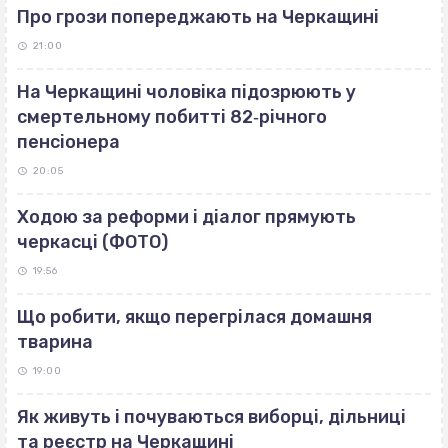
Про грози попереджають на Черкащині
21:00
На Черкащині чоловіка підозрюють у
смертельному побитті 82‐річного
пенсіонера
20:05
Ходою за реформи і діалог прямують
черкасці (ФОТО)
19:56
Що робити, якщо перегрілася домашня
тварина
19:00
Як живуть і почуваються виборці, дільниці
та реєстр на Черкащині