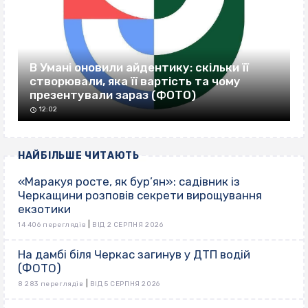
В Умані оновили айдентику: скільки її
створювали, яка її вартість та чому
презентували зараз (ФОТО)
12:02
НАЙБІЛЬШЕ ЧИТАЮТЬ
«Маракуя росте, як бур’ян»: садівник із
Черкащини розповів секрети вирощування
екзотики
|
14 406 переглядів
ВІД 2 СЕРПНЯ 2026
На дамбі біля Черкас загинув у ДТП водій
(ФОТО)
|
8 283 переглядів
ВІД 5 СЕРПНЯ 2026