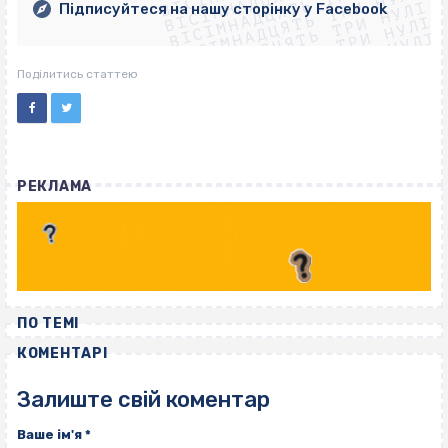
ВІСІМНАДЦЯТЬ ТРИ НУЛІ
ВІСІМНАДЦЯТЬ ТРИ НУЛІ
ВІСІМНАДЦЯТЬ ТРИ НУЛІ
Підписуйтеся на нашу сторінку у Facebook
ВІСІМНАДЦЯТЬ ТРИ НУЛІ
ВІСІМНАДЦЯТЬ ТРИ НУЛІ
Поділитись статтею
РЕКЛАМА
ПО ТЕМІ
КОМЕНТАРІ
Залиште свій коментар
Ваше ім'я
*