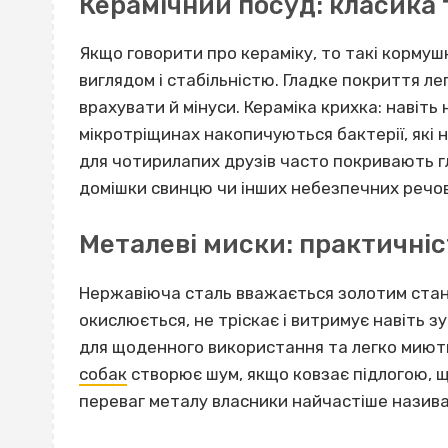
Керамічний посуд: класика 
Якщо говорити про кераміку, то такі корму
виглядом і стабільністю. Гладке покриття лег
врахувати й мінуси. Кераміка крихка: навіт
мікротріщинах накопичуються бактерії, які 
для чотирилапих друзів часто покривають гл
домішки свинцю чи інших небезпечних речо
Металеві миски: практичніст
Нержавіюча сталь вважається золотим стан
окислюється, не тріскає і витримує навіть з
для щоденного використання та легко миють
собак
створює шум, якщо ковзає підлогою, 
переваг металу власники найчастіше назив