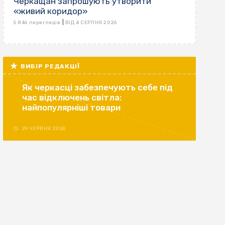
Черкащан запрошують утворити
«живий коридор»
|
5 846 переглядів
ВІД 4 СЕРПНЯ 2026
ВИБІР РЕДАКЦІЇ
Як черкасці забезпечують себе під
час відключень світла:
найпопулярніші товари
29 ЧЕРВНЯ 2026