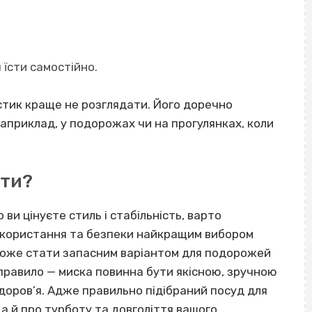
 їсти самостійно.
астик краще не розглядати. Його доречно
априклад, у подорожах чи на прогулянках, коли
ати?
ви цінуєте стиль і стабільність, варто
икористання та безпеки найкращим вибором
може стати запасним варіантом для подорожей
правило — миска повинна бути якісною, зручною
здоров’я. Адже правильно підібраний посуд для
 а й про турботу та довголіття вашого