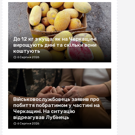
До 12 кг з куща: як на Черкащині
вирощують дині та скільки вони
коштують
6 Серпня 2026
Військовослужбовець заявив про
побиття побратимом у частині на
Черкащині. На ситуацію
відреагував Лубінець
6 Серпня 2026