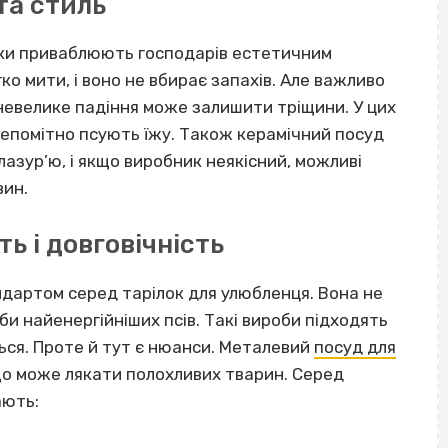
та стиль
шки приваблюють господарів естетичним
ко мити, і воно не вбирає запахів. Але важливо
ь невелике падіння може залишити тріщини. У цих
непомітно псують їжу. Також керамічний посуд
азур’ю, і якщо виробник неякісний, можливі
вин.
ь і довговічність
дартом серед тарілок для улюбленця. Вона не
уби найенергійніших псів. Такі вироби підходять
ся. Проте й тут є нюанси. Металевий
посуд для
що може лякати полохливих тварин. Серед
ають: