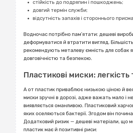
стійкість до подряпин і пошкоджень;
довгий термін служби;
відсутність запахів і стороннього присма
Водночас потрібно пам’ятати: дешеві вироб
деформуватися й втратити вигляд. Більшість
рекомендують металеву ємність для собак я
довговічністю та безпекою.
Пластикові миски: легкість 
А от пластик приваблює низькою ціною й вел
миски зручні в дорозі, адже важать мало і н
виявляється оманливою. Пластиковий харчо
яких оселяються бактерії. Згодом він почин
Додатковий ризик — дешеві матеріали, що м
пластик має й позитивні риси: