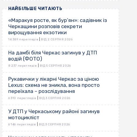
НАЙБІЛЬШЕ ЧИТАЮТЬ
«Маракуя росте, як бур’ян»: садівник із
Черкащини розповів секрети
вирощування екзотики
|
14 389 переглядів
ВІД 2 СЕРПНЯ 2026
На дамбі біля Черкас загинув у ДТП
водій (ФОТО)
|
8 237 переглядів
ВІД 5 СЕРПНЯ 2026
Рукавички у лікарні Черкас за ціною
Lexus: схема не зникла, вона просто
переїхала – розслідування
|
6 310 переглядів
ВІД 3 СЕРПНЯ 2026
У ДТП у Черкаському районі загинув
мотоцикліст
|
6 146 переглядів
ВІД 3 СЕРПНЯ 2026