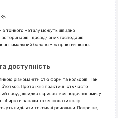
ку.
и з тонкого металу можуть швидко
 ветеринарів і досвідчених господарів
к оптимальний баланс між практичністю,
та доступність
икою різноманітністю форм та кольорів. Такі
е б’ються. Проте їхня практичність часто
вий посуд швидко вкривається подряпинами, у
ає вбирати запахи та змінювати колір.
ожуть виділяти токсичні речовини. Попри це,