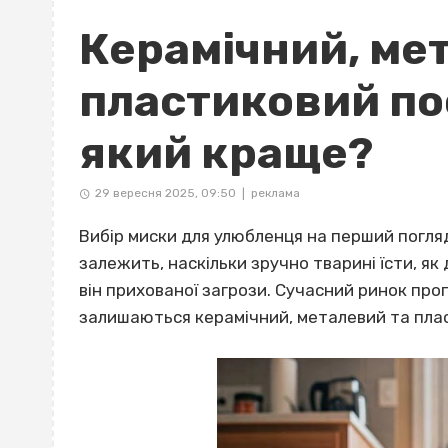
Керамічний, ме
пластиковий по
який краще?
29 вересня 2025, 09:50
реклама
|
Вибір миски для улюбленця на перший погляд
залежить, наскільки зручно тварині їсти, як
він прихованої загрози. Сучасний ринок про
залишаються керамічний, металевий та плас