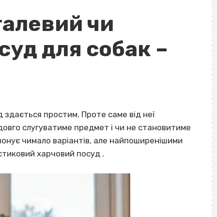
талевий чи
суд для собак –
 здається простим. Проте саме від неї
 довго слугуватиме предмет і чи не становитиме
понує чимало варіантів, але найпоширенішими
тиковий харчовий посуд .