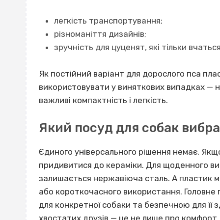
легкість транспортування;
різноманіття дизайнів;
зручність для цуценят, які тільки вчаться
Як постійний варіант для дорослого пса пл
використовувати у виняткових випадках — н
важливі компактність і легкість.
Який посуд для собак вибр
Єдиного універсального рішення немає. Якщо 
придивитися до кераміки. Для щоденного в
залишається нержавіюча сталь. А пластик 
або короткочасного використання. Головне 
для конкретної собаки та безпечною для її 
хвостатих друзів — це не лише про комфорт,