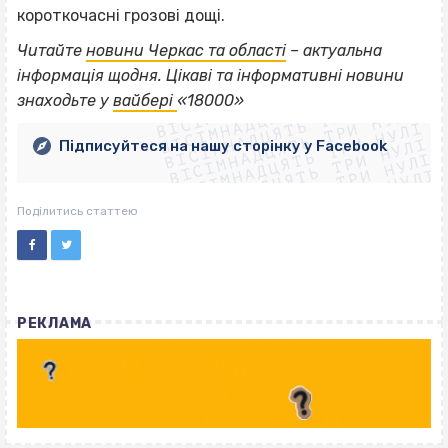
короткочасні грозові дощі.
Читайте
новини Черкас та області
– актуальна
ВІСІМНАДЦЯТЬ ТРИ НУЛІ
інформація щодня. Цікаві та інформативні новини
ВІСІМНАДЦЯТЬ ТРИ НУЛІ
ВІСІМНАДЦЯТЬ ТРИ НУЛІ
знаходьте у
вайбері
«18000»
ВІСІМНАДЦЯТЬ ТРИ НУЛІ
ВІСІМНАДЦЯТЬ ТРИ НУЛІ
ВІСІМНАДЦЯТЬ ТРИ НУЛІ
Підписуйтеся на нашу сторінку у Facebook
ВІСІМНАДЦЯТЬ ТРИ НУЛІ
ВІСІМНАДЦЯТЬ ТРИ НУЛІ
Поділитись статтею
РЕКЛАМА