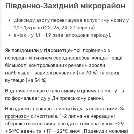
Південно‐Західний мікрорайон
діоксиду азоту перевищував допустиму норму у
1,1 – 1,3 раза (22, 23, 24, 27 червня);
аміак – у 1,1 – 1,9 раза (впродовж періоду).
Як повідомили у гідрометцентрі, порівняно з
попереднім тижнем середньодобові концентрації
більшості контрольованих речовин зросли,
найбільше – завислі речовини (на 70 %) та оксид
вуглецю (на 34 %).
Водночас менше стало аміаку в цілому по місту та
по формальдегіду у Дніпровському районі.
Нагадаємо, перші дні липня будуть спекотними. За
прогнозом
синоптиків, 1–2 липня на Черкащині
збережеться сонячна погода з температурою +29…
+34°С вдень та +17…+22°С вночі. Подекуди можливі