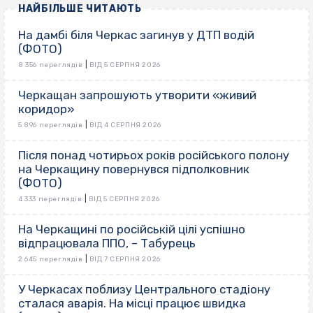
НАЙБІЛЬШЕ ЧИТАЮТЬ
На дамбі біля Черкас загинув у ДТП водій
(ФОТО)
|
8 356 переглядів
ВІД 5 СЕРПНЯ 2026
Черкащан запрошують утворити «живий
коридор»
|
5 896 переглядів
ВІД 4 СЕРПНЯ 2026
Після понад чотирьох років російського полону
на Черкащину повернувся підполковник
(ФОТО)
|
4 333 переглядів
ВІД 5 СЕРПНЯ 2026
На Черкащині по російській цілі успішно
відпрацювала ППО, – Табурець
|
2 645 переглядів
ВІД 7 СЕРПНЯ 2026
У Черкасах поблизу Центрального стадіону
сталася аварія. На місці працює швидка