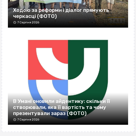
Ходою за реформи і діалог прямують
черкасці (ФОТО)
7 Серпня 2026
В Умані оновили айдентику: скільки її
створювали, яка її вартість та чому
презентували зараз (ФОТО)
7 Серпня 2026