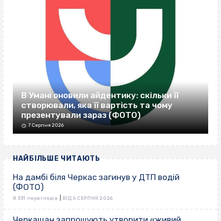
В Умані оновили айдентику: скільки її
створювали, яка її вартість та чому
презентували зараз (ФОТО)
7 Серпня 2026
НАЙБІЛЬШЕ ЧИТАЮТЬ
На дамбі біля Черкас загинув у ДТП водій
(ФОТО)
|
8 331 переглядів
ВІД 5 СЕРПНЯ 2026
Черкащан запрошують утворити «живий