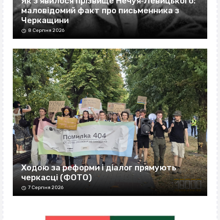
Як з’явилося прізвище Нечуя‐Левицького:
маловідомий факт про письменника з
Черкащини
8 Серпня 2026
Ходою за реформи і діалог прямують
черкасці (ФОТО)
7 Серпня 2026