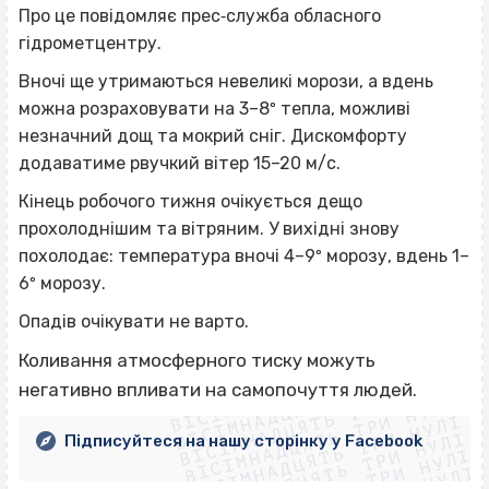
Про це повідомляє прес‐служба обласного
гідрометцентру.
Вночі ще утримаються невеликі морози, а вдень
можна розраховувати на 3–8º тепла, можливі
незначний дощ та мокрий сніг. Дискомфорту
додаватиме рвучкий вітер 15–20 м/с.
Кінець робочого тижня очікується дещо
прохолоднішим та вітряним. У вихідні знову
похолодає: температура вночі 4–9º морозу, вдень 1–
6º морозу.
Опадів очікувати не варто.
ВІСІМНАДЦЯТЬ ТРИ НУЛІ
Коливання атмосферного тиску можуть
ВІСІМНАДЦЯТЬ ТРИ НУЛІ
ВІСІМНАДЦЯТЬ ТРИ НУЛІ
негативно впливати на самопочуття людей.
ВІСІМНАДЦЯТЬ ТРИ НУЛІ
ВІСІМНАДЦЯТЬ ТРИ НУЛІ
ВІСІМНАДЦЯТЬ ТРИ НУЛІ
Підписуйтеся на нашу сторінку у Facebook