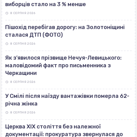
виборців стало на 3 % менше
8 СЕРПНЯ 2026
Пішохід перебігав дорогу: на Золотоніщині
сталася ДТП (ФОТО)
8 СЕРПНЯ 2026
Як з’явилося прізвище Нечуя-Левицького:
маловідомий факт про письменника з
Черкащини
8 СЕРПНЯ 2026
У Смілі після наїзду вантажівки померла 62-
річна жінка
8 СЕРПНЯ 2026
Церква ХІХ століття без належної
документації: прокуратура звернулася до