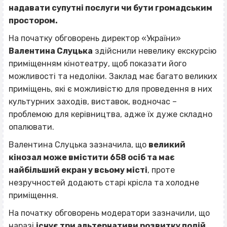
надавати супутні послуги чи бути громадським
простором.
На початку обговорень директор «України»
Валентина Слуцька
здійснили невелику екскурсію
приміщенням кінотеатру, щоб показати його
можливості та недоліки. Заклад має багато великих
приміщень, які є можливістю для проведення в них
культурних заходів, виставок, водночас –
проблемою для керівництва, адже їх дуже складно
опалювати.
Валентина Слуцька зазначила, що
великий
кінозал може вмістити 658 осіб та має
найбільший екран у всьому місті
, проте
незручностей додають старі крісла та холодне
приміщення.
На початку обговорень модератори зазначили, що
наразі
існує три альтернативи розвитку подій