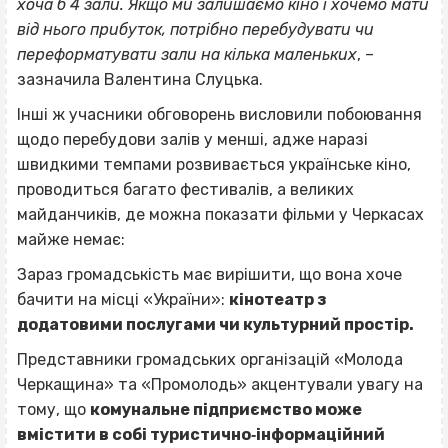
хоча б 4 зали. Якщо ми залишаємо кіно і хочемо мати
від нього прибуток, потрібно перебудувати чи
переформатувати зали на кілька маленьких
, –
зазначила Валентина Слуцька.
Інші ж учасники обговорень висловили побоювання
щодо перебудови залів у менші, адже наразі
швидкими темпами розвивається українське кіно,
проводиться багато фестивалів, а великих
майданчиків, де можна показати фільми у Черкасах
майже немає:
Зараз громадськість має вирішити, що вона хоче
бачити на місці «України»:
кінотеатр з
додатовими послугами чи культурний простір.
Представники громадських організацій «Молода
Черкащина» та «Промолодь» акцентували увагу на
тому, що
комунальне підприємство може
вмістити в собі туристично‐інформаційний