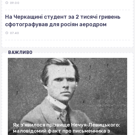
09:00
На Черкащині студент за 2 тисячі гривень
сфотографував для росіян аеродром
07:40
ВАЖЛИВО
Як з’явилося прізвище Нечуя‐Левицького:
маловідомий факт про письменника з