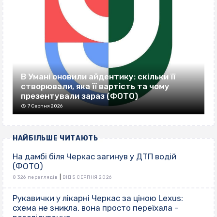
В Умані оновили айдентику: скільки її
створювали, яка її вартість та чому
презентували зараз (ФОТО)
7 Серпня 2026
НАЙБІЛЬШЕ ЧИТАЮТЬ
На дамбі біля Черкас загинув у ДТП водій
(ФОТО)
|
8 326 переглядів
ВІД 5 СЕРПНЯ 2026
Рукавички у лікарні Черкас за ціною Lexus:
схема не зникла, вона просто переїхала –