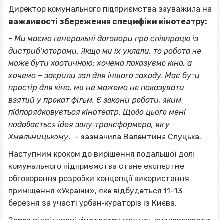
Директор комунального підприємства зауважила на
важливості збереження специфіки кінотеатру:
-
Ми маємо генеральні договори про співпрацю із
дистриб’юторами. Якщо ми їх уклали, то робота не
може бути хаотичною: хочемо показуємо кіно, а
хочемо – закрили зал для іншого заходу. Має бути
простір для кіно, ми не можемо не показувати
взятий у прокат фільм. Є закони роботи, яким
підпорядковується кінотеатр. Щодо цього мені
подобається ідея залу‐трансформера, як у
Хмельницькому
, – зазначила Валентина Слуцька.
Наступним кроком до вирішення подальшої долі
комунального підприємства стане експертне
обговорення розробки концепції використання
приміщення «України», яке відбудеться 11–13
березня за участі урбан‐кураторів із Києва.