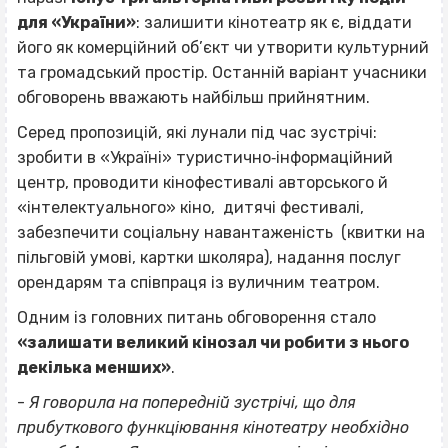
для «України»
: залишити кінотеатр як є, віддати
його як комерційний об’єкт чи утворити культурний
та громадський простір. Останній варіант учасники
обговорень вважають найбільш прийнятним.
Серед пропозицій, які лунали під час зустрічі:
зробити в «Україні» туристично‐інформаційний
центр, проводити кінофестивалі авторського й
«інтелектуального» кіно, дитячі фестивалі,
забезпечити соціальну навантаженість (квитки на
пільговій умові, картки школяра), надання послуг
орендарям та співпраця із вуличним театром.
Одним із головних питань обговорення стало
«залишати великий кінозал чи робити з нього
декілька менших»
.
-
Я говорила на попередній зустрічі, що для
прибуткового функціювання кінотеатру необхідно