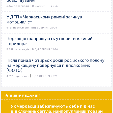
розслідування
|
6 345 переглядів
ВІД 3 СЕРПНЯ 2026
У ДТП у Черкаському районі загинув
мотоцикліст
|
6 161 переглядів
ВІД 3 СЕРПНЯ 2026
Черкащан запрошують утворити «живий
коридор»
|
5 891 переглядів
ВІД 4 СЕРПНЯ 2026
Після понад чотирьох років російського полону
на Черкащину повернувся підполковник
(ФОТО)
|
4 317 переглядів
ВІД 5 СЕРПНЯ 2026
ВИБІР РЕДАКЦІЇ
Як черкасці забезпечують себе під час
відключень світла: найпопулярніші товари