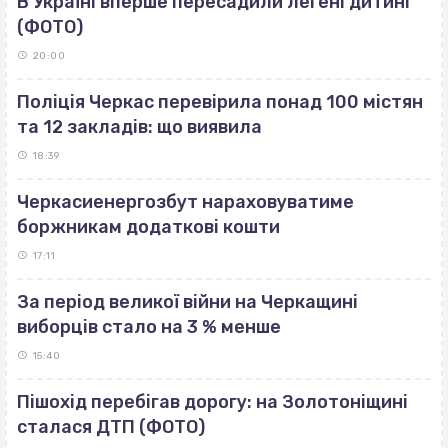
В Україні вперше пересадили легені дитині
(ФОТО)
20:00
Поліція Черкас перевірила понад 100 містян
та 12 закладів: що виявила
18:39
Черкасиенергозбут нараховуватиме
боржникам додаткові кошти
17:11
За період великої війни на Черкащині
виборців стало на 3 % менше
15:40
Пішохід перебігав дорогу: на Золотоніщині
сталася ДТП (ФОТО)