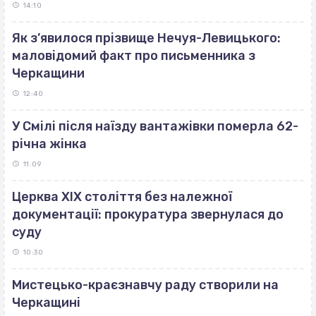
14:10
Як з’явилося прізвище Нечуя-Левицького:
маловідомий факт про письменника з
Черкащини
12:40
У Смілі після наїзду вантажівки померла 62-
річна жінка
11:09
Церква ХІХ століття без належної
документації: прокуратура звернулася до
суду
10:30
Мистецько-краєзнавчу раду створили на
Черкащині