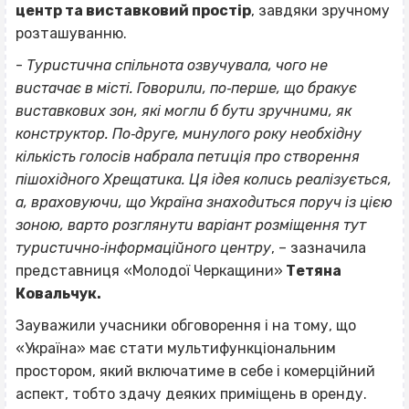
центр та виставковий простір
, завдяки зручному
розташуванню.
-
Туристична спільнота озвучувала, чого не
вистачає в місті. Говорили, по‐перше, що бракує
виставкових зон, які могли б бути зручними, як
конструктор. По‐друге, минулого року необхідну
кількість голосів набрала петиція про створення
пішохідного Хрещатика. Ця ідея колись реалізується,
а, враховуючи, що Україна знаходиться поруч із цією
зоною, варто розглянути варіант розміщення тут
туристично‐інформаційного центру
, – зазначила
представниця «Молодої Черкащини»
Тетяна
Ковальчук.
Зауважили учасники обговорення і на тому, що
«Україна» має стати мультифункціональним
простором, який включатиме в себе і комерційний
аспект, тобто здачу деяких приміщень в оренду.