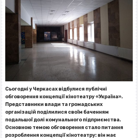
Сьогодні у Черкасах відбулися публічні
обговорення концепції кінотеатру «Україна».
Представники влади та громадських
організацій поділилися своїм баченням
подальшої долі комунального підприємства.
Основною темою обговорення стало питання
розроблення концепції кінотеатру: він має