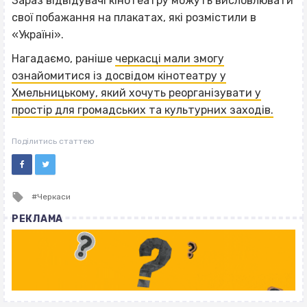
Зараз відвідувачі кінотеатру можуть висловлювати
свої побажання на плакатах, які розмістили в
«Україні».
Нагадаємо, раніше
черкасці мали змогу
ознайомитися із досвідом кінотеатру у
Хмельницькому, який хочуть реорганізувати у
простір для громадських та культурних заходів.
Поділитись статтею
Tagged
Черкаси
with
РЕКЛАМА