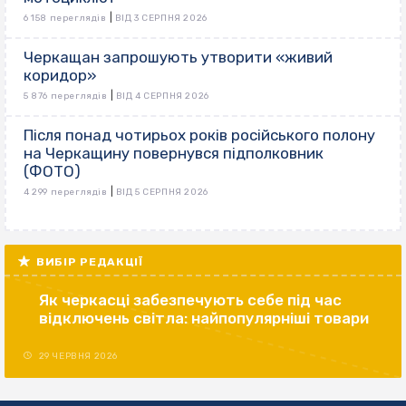
|
6 158 переглядів
ВІД 3 СЕРПНЯ 2026
Черкащан запрошують утворити «живий
коридор»
|
5 876 переглядів
ВІД 4 СЕРПНЯ 2026
Після понад чотирьох років російського полону
на Черкащину повернувся підполковник
(ФОТО)
|
4 299 переглядів
ВІД 5 СЕРПНЯ 2026
ВИБІР РЕДАКЦІЇ
Як черкасці забезпечують себе під час
відключень світла: найпопулярніші товари
29 ЧЕРВНЯ 2026