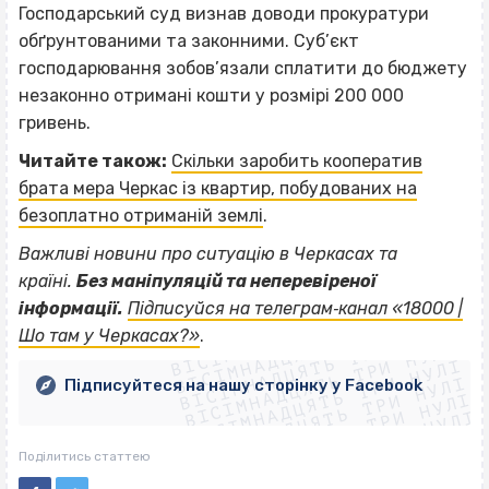
Господарський суд визнав доводи прокуратури
обґрунтованими та законними. Суб’єкт
господарювання зобов’язали сплатити до бюджету
незаконно отримані кошти у розмірі 200 000
гривень.
Читайте також:
Скільки заробить кооператив
брата мера Черкас із квартир, побудованих на
безоплатно отриманій землі
.
Важливі новини про ситуацію в Черкасах та
країні.
Без маніпуляцій та неперевіреної
ВІСІМНАДЦЯТЬ ТРИ НУЛІ
інформації.
Підписуйся на телеграм‐канал «18000 |
ВІСІМНАДЦЯТЬ ТРИ НУЛІ
ВІСІМНАДЦЯТЬ ТРИ НУЛІ
Шо там у Черкасах?»
.
ВІСІМНАДЦЯТЬ ТРИ НУЛІ
ВІСІМНАДЦЯТЬ ТРИ НУЛІ
ВІСІМНАДЦЯТЬ ТРИ НУЛІ
Підписуйтеся на нашу сторінку у Facebook
ВІСІМНАДЦЯТЬ ТРИ НУЛІ
ВІСІМНАДЦЯТЬ ТРИ НУЛІ
Поділитись статтею