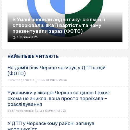
В Умані оновили айдентику: скільки її
створювали, яка її вартість та чому
презентували зараз (ФОТО)
7 Серпня 2026
НАЙБІЛЬШЕ ЧИТАЮТЬ
На дамбі біля Черкас загинув у ДТП водій
(ФОТО)
|
8 297 переглядів
ВІД 5 СЕРПНЯ 2026
Рукавички у лікарні Черкас за ціною Lexus:
схема не зникла, вона просто переїхала –
розслідування
|
6 337 переглядів
ВІД 3 СЕРПНЯ 2026
У ДТП у Черкаському районі загинув
мотоцикліст