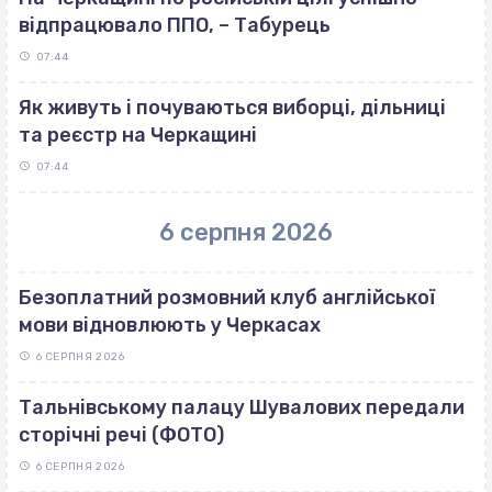
відпрацювало ППО, – Табурець
07:44
Як живуть і почуваються виборці, дільниці
та реєстр на Черкащині
07:44
6 серпня 2026
Безоплатний розмовний клуб англійської
мови відновлюють у Черкасах
6 СЕРПНЯ 2026
Тальнівському палацу Шувалових передали
сторічні речі (ФОТО)
6 СЕРПНЯ 2026