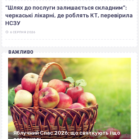
“Шлях до послуги залишається складним”:
черкаські лікарні, де роблять КТ, перевірила
НСЗУ
6 СЕРПНЯ 2026
ВАЖЛИВО
Яблучний Спас 2026: що святкують і що
освячують