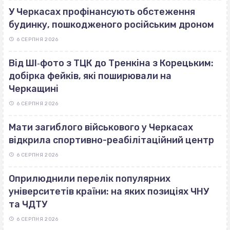
У Черкасах профінансують обстеження
будинку, пошкодженого російським дроном
6 СЕРПНЯ 2026
Від ШІ‐фото з ТЦК до Тренкіна з Корецьким:
добірка фейків, які поширювали на
Черкащині
6 СЕРПНЯ 2026
Мати загиблого військового у Черкасах
відкрила спортивно-реабілітаційний центр
6 СЕРПНЯ 2026
Оприлюднили перелік популярних
університетів країни: на яких позиціях ЧНУ
та ЧДТУ
6 СЕРПНЯ 2026