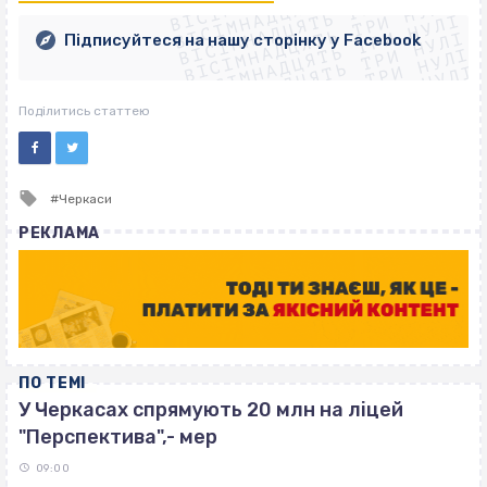
ВІСІМНАДЦЯТЬ ТРИ НУЛІ
ВІСІМНАДЦЯТЬ ТРИ НУЛІ
ВІСІМНАДЦЯТЬ ТРИ НУЛІ
ВІСІМНАДЦЯТЬ ТРИ НУЛІ
ВІСІМНАДЦЯТЬ ТРИ НУЛІ
Підписуйтеся на нашу сторінку у Facebook
ВІСІМНАДЦЯТЬ ТРИ НУЛІ
ВІСІМНАДЦЯТЬ ТРИ НУЛІ
Поділитись статтею
Tagged
Черкаси
with
РЕКЛАМА
ПО ТЕМІ
У Черкасах спрямують 20 млн на ліцей
"Перспектива",- мер
09:00