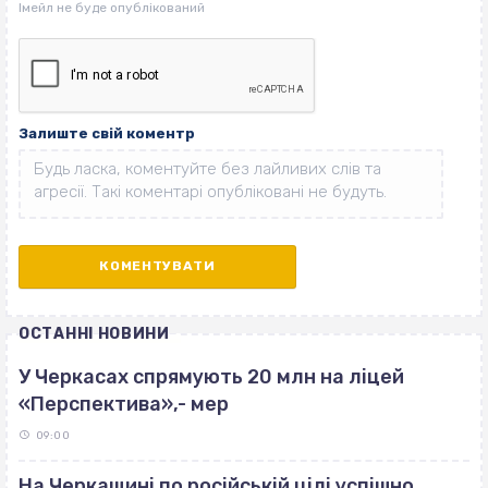
Залиште свій коментр
ОСТАННІ НОВИНИ
У Черкасах спрямують 20 млн на ліцей
«Перспектива»,- мер
09:00
На Черкащині по російській цілі успішно