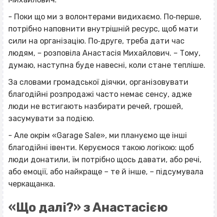
- Поки що ми з волонтерами видихаємо. По‐перше,
потрібно наповнити внутрішній ресурс, щоб мати
сили на організацію. По‐друге, треба дати час
людям, – розповіла Анастасія Михайлович. – Тому,
думаю, наступна буде навесні, коли стане тепліше.
За словами громадської діячки, організовувати
благодійні розпродажі часто немає сенсу, адже
люди не встигають назбирати речей, грошей,
засумувати за подією.
- Але окрім «Garage Sale», ми плануємо ще інші
благодійні івенти. Керуємося такою логікою: щоб
люди донатили, їм потрібно щось давати, або речі,
або емоції, або найкраще – те й інше, – підсумувала
черкащанка.
«Що далі?» з Анастасією