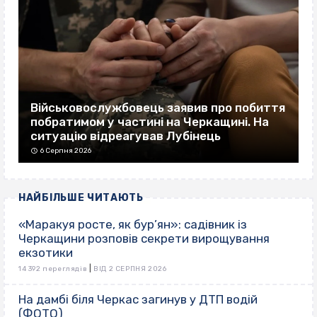
Військовослужбовець заявив про побиття
побратимом у частині на Черкащині. На
ситуацію відреагував Лубінець
6 Серпня 2026
НАЙБІЛЬШЕ ЧИТАЮТЬ
«Маракуя росте, як бур’ян»: садівник із
Черкащини розповів секрети вирощування
екзотики
|
14 392 переглядів
ВІД 2 СЕРПНЯ 2026
На дамбі біля Черкас загинув у ДТП водій
(ФОТО)