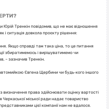
ПЕРТИ?
ди Юрій Тренкін повідомив, що не має відношення
як і ситуація довкола проєкту рішення:
ня. Якщо справді там така ціна, то це питання
кції збиратимемось і вирішуватимемо чи
ав, – зазначив Тренкін.
ю автомийкою Євгена Щербини чи будь‐кого іншого
із визначення права здійснювати оцінку вартості
я Черкаської міської ради надає товариство
 представниками цієї компанії нам не вдалося.