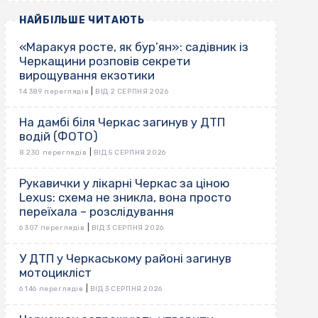
НАЙБІЛЬШЕ ЧИТАЮТЬ
«Маракуя росте, як бур’ян»: садівник із
Черкащини розповів секрети
вирощування екзотики
|
14 389 переглядів
ВІД 2 СЕРПНЯ 2026
На дамбі біля Черкас загинув у ДТП
водій (ФОТО)
|
8 230 переглядів
ВІД 5 СЕРПНЯ 2026
Рукавички у лікарні Черкас за ціною
Lexus: схема не зникла, вона просто
переїхала – розслідування
|
6 307 переглядів
ВІД 3 СЕРПНЯ 2026
У ДТП у Черкаському районі загинув
мотоцикліст
|
6 146 переглядів
ВІД 3 СЕРПНЯ 2026