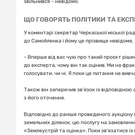
звільнився – невідомо.
ЩО ГОВОРЯТЬ ПОЛІТИКИ ТА ЕКС
У коментарі секретар Черкаської міської ра
до Самойленка і йому це прізвище невідоме, 
– Вперше від вас чую про такий проєкт рішен
до експерта, чому він так оцінив. Ми на фра
голосувати, чи ні. Я поки це питання не вивч
Також він заперечив зв’язок із відповідно
з його оточення.
Відповідно до раніше проведеного аукціону 
земельних ділянок, цю послугу на замовленн
«Землеустрій та оцінка». Поки зв’язатися із