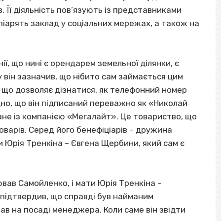
. Її діяльність пов’язують із представниками
 піарять заклад у соціальних мережах, а також на
ї, що нині є орендарем земельної ділянки, є
 він зазначив, що нібито сам займається цим
 що дозволяє дізнатися, як телефонний номер
дно, що він підписаний переважно як «Николай
ане із компанією «Мегалайт». Це товариство, що
варів. Серед його бенефіціарів – дружина
и Юрія Тренкіна – Євгена Щербини, який сам є
ював Самойленко, і мати Юрія Тренкіна –
підтвердив, що справді був найманим
в на посаді менеджера. Коли саме він звідти