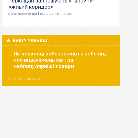
Черкащан запрошують утворити
«живий коридор»
|
5 846 переглядів
ВІД 4 СЕРПНЯ 2026
ВИБІР РЕДАКЦІЇ
Як черкасці забезпечують себе під
час відключень світла:
найпопулярніші товари
29 ЧЕРВНЯ 2026