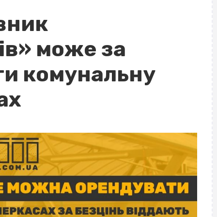
вник
ів» може за
ти комунальну
ах