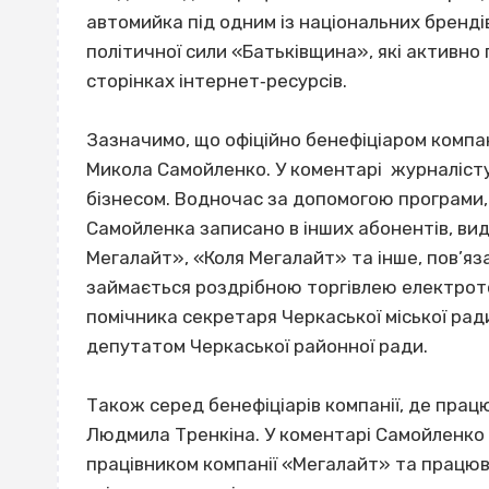
автомийка під одним із національних брендів
політичної сили «Батьківщина», які активно
сторінках інтернет‐ресурсів.
Зазначимо, що офіційно бенефіціаром компані
Микола Самойленко. У коментарі журналісту
бізнесом. Водночас за допомогою програми,
Самойленка записано в інших абонентів, ви
Мегалайт», «Коля Мегалайт» та інше, пов’яз
займається роздрібною торгівлею електрото
помічника секретаря Черкаської міської рад
депутатом Черкаської районної ради.
Також серед бенефіціарів компанії, де прац
Людмила Тренкіна. У коментарі Самойленко 
працівником компанії «Мегалайт» та працюва