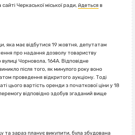
сайті Черкаської міської ради,
йдеться
в
ди, яка має відбутися 19 жовтня, депутатам
шення про надання дозволу товариству
 вулиці Чорновола, 164А. Відповідне
иникло після того, як минулого року воно
атом проведення відкритого аукціону. Тоді
таті цього вартість оренди з початкової ціни у 18
а перемогу відповідно здобув згаданий вище
ду та зараз планує викупити, була збудована