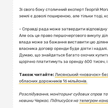
Зі свого боку столичний експерт Георгій Мо
землі є доволі поширеною, але тільки тоді, ко
– Справді рада може затвердити відповідну о
Але ось це право першочергового викупу ді
влада може за бажання виставити цю ділянку
власника договір оренди буде діяти і надалі
Думаю, що знайдеться багато охочих купити 
щорічно платитимуть за оренду 600 тисяч, і
Також читайте:
Лисянський «новачок» без
обласних дорожників 16 мільйонів.
Розслідування, моніторинг судових справ т
новини Черкас. Підписуйся на
телеграм‐кана