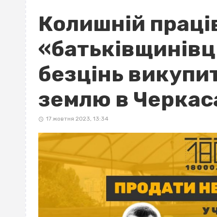
Колишній праці
«батьківщинівц
безцінь викупи
землю в Черкас
17 жовтня 2023, 13:34