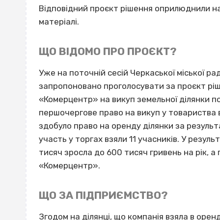
Відповідний проєкт рішення оприлюднили на 
матеріалі.
ЩО ВІДОМО ПРО ПРОЄКТ?
Уже на поточній сесій Черкаської міської ра
запропоновано проголосувати за проєкт рі
«Комерцентр» на викуп земельної ділянки по
першочергове право на викуп у товариства в
здобуло право на оренду ділянки за результ
участь у торгах взяли 11 учасників. У резуль
тисяч зросла до 600 тисяч гривень на рік, 
«Комерцентр».
ЩО ЗА ПІДПРИЄМСТВО?
Згодом на ділянці, що компанія взяла в орен