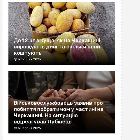
До 12 кг з куща: як на Черкащині
вирощують дині та скільки вони
коштують
6 Серпня 2026
Військовослужбовець заявив про
побиття побратимом у частині на
Черкащині. На ситуацію
відреагував Лубінець
6 Серпня 2026