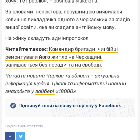
хочу, те і роблю», – розповів Максюта.
За словами інспектора, порушницею виявилася
колишня викладачка одного з черкаських закладів
вищої освіти, яка викладала англійську мову.
На жінку складуть адмінпротокол.
Читайте також:
Командир бригади, чиї бійці
ремонтували його житло на Черкащині,
залишається без посади та на свободі.
Читайте
новини Черкас та області
– актуальна
ВІСІМНАДЦЯТЬ ТРИ НУЛІ
інформація щодня. Цікаві та інформативні новини
ВІСІМНАДЦЯТЬ ТРИ НУЛІ
ВІСІМНАДЦЯТЬ ТРИ НУЛІ
знаходьте у
вайбері
«18000»
ВІСІМНАДЦЯТЬ ТРИ НУЛІ
ВІСІМНАДЦЯТЬ ТРИ НУЛІ
ВІСІМНАДЦЯТЬ ТРИ НУЛІ
Підписуйтеся на нашу сторінку у Facebook
ВІСІМНАДЦЯТЬ ТРИ НУЛІ
ВІСІМНАДЦЯТЬ ТРИ НУЛІ
Поділитись статтею