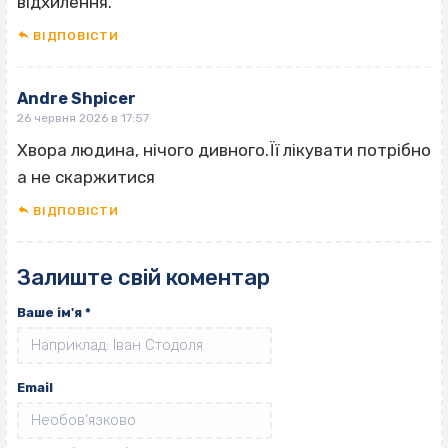
відхилення.
ВІДПОВІCТИ
Andre Shpicer
26 червня 2026 в 17:57
Хвора людина, нічого дивного.Її лікувати потрібно
а не скаржитися
ВІДПОВІCТИ
Залиште свій коментар
Ваше ім'я
*
Email