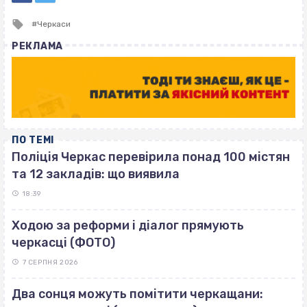
Tagged
Черкаси
with
РЕКЛАМА
ПО ТЕМІ
Поліція Черкас перевірила понад 100 містян
та 12 закладів: що виявила
18:39
Ходою за реформи і діалог прямують
черкасці (ФОТО)
7 СЕРПНЯ 2026
Два сонця можуть помітити черкащани: