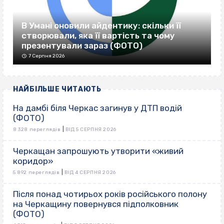
В Умані оновили айдентику: скільки її
створювали, яка її вартість та чому
презентували зараз (ФОТО)
7 Серпня 2026
НАЙБІЛЬШЕ ЧИТАЮТЬ
На дамбі біля Черкас загинув у ДТП водій
(ФОТО)
|
8 328 переглядів
ВІД 5 СЕРПНЯ 2026
Черкащан запрошують утворити «живий
коридор»
|
5 892 переглядів
ВІД 4 СЕРПНЯ 2026
Після понад чотирьох років російського полону
на Черкащину повернувся підполковник
(ФОТО)