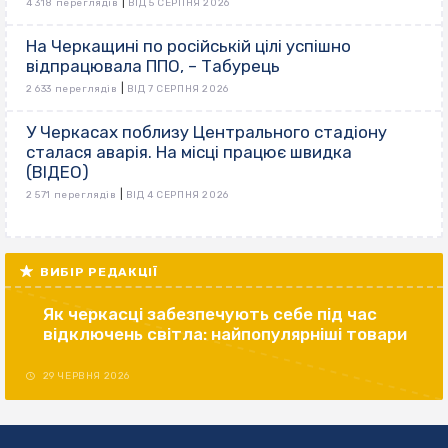
|
4 318 переглядів
ВІД 5 СЕРПНЯ 2026
На Черкащині по російській цілі успішно
відпрацювала ППО, – Табурець
|
2 633 переглядів
ВІД 7 СЕРПНЯ 2026
У Черкасах поблизу Центрального стадіону
сталася аварія. На місці працює швидка
(ВІДЕО)
|
2 571 переглядів
ВІД 4 СЕРПНЯ 2026
ВИБІР РЕДАКЦІЇ
Як черкасці забезпечують себе під час
відключень світла: найпопулярніші товари
29 ЧЕРВНЯ 2026