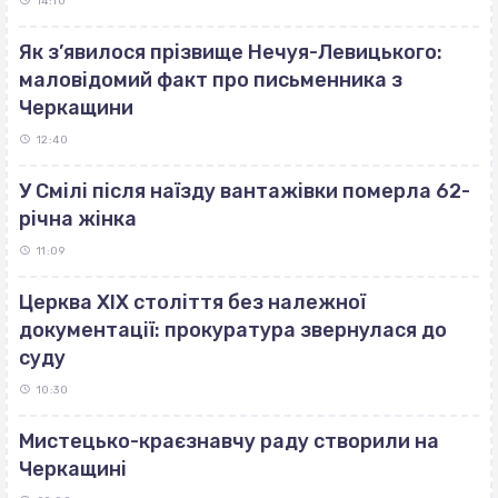
14:10
Як з’явилося прізвище Нечуя-Левицького:
маловідомий факт про письменника з
Черкащини
12:40
У Смілі після наїзду вантажівки померла 62-
річна жінка
11:09
Церква ХІХ століття без належної
документації: прокуратура звернулася до
суду
10:30
Мистецько-краєзнавчу раду створили на
Черкащині