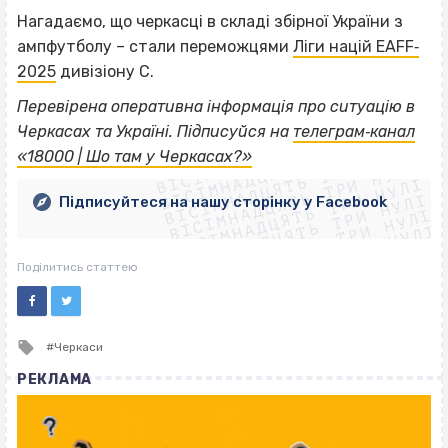
Нагадаємо, що черкасці в складі збірної України з
ампфутболу – стали переможцями
Ліги націй EAFF‐
2025
дивізіону C.
Перевірена оперативна інформація про ситуацію в
ВІСІМНАДЦЯТЬ ТРИ НУЛІ
Черкасах та Україні. Підписуйся на
телеграм‐канал
ВІСІМНАДЦЯТЬ ТРИ НУЛІ
ВІСІМНАДЦЯТЬ ТРИ НУЛІ
«18000 | Шо там у Черкасах?»
ВІСІМНАДЦЯТЬ ТРИ НУЛІ
ВІСІМНАДЦЯТЬ ТРИ НУЛІ
ВІСІМНАДЦЯТЬ ТРИ НУЛІ
Підписуйтеся на нашу сторінку у Facebook
ВІСІМНАДЦЯТЬ ТРИ НУЛІ
ВІСІМНАДЦЯТЬ ТРИ НУЛІ
Поділитись статтею
Tagged
Черкаси
with
РЕКЛАМА