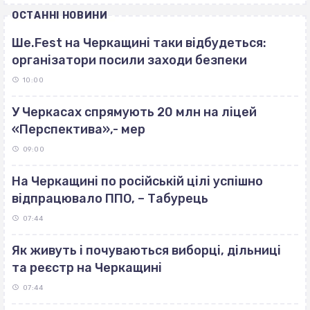
ОСТАННІ НОВИНИ
Ше.Fest на Черкащині таки відбудеться:
організатори посили заходи безпеки
10:00
У Черкасах спрямують 20 млн на ліцей
«Перспектива»,- мер
09:00
На Черкащині по російській цілі успішно
відпрацювало ППО, – Табурець
07:44
Як живуть і почуваються виборці, дільниці
та реєстр на Черкащині
07:44