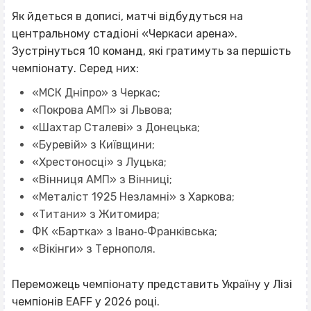
Як йдеться в дописі, матчі відбудуться на
центральному стадіоні «Черкаси арена».
Зустрінуться 10 команд, які гратимуть за першість
чемпіонату. Серед них:
«МСК Дніпро» з Черкас;
«Покрова АМП» зі Львова;
«Шахтар Сталеві» з Донецька;
«Буревій» з Київщини;
«Хрестоносці» з Луцька;
«Вінниця АМП» з Вінниці;
«Металіст 1925 Незламні» з Харкова;
«Титани» з Житомира;
ФК «Бартка» з Івано‐Франківська;
«Вікінги» з Тернополя.
Переможець чемпіонату представить Україну у Лізі
чемпіонів EAFF у 2026 році.