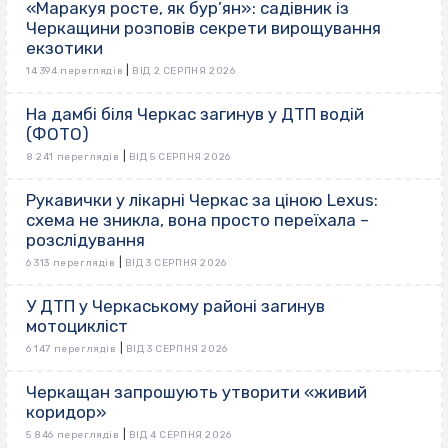
«Маракуя росте, як бур’ян»: садівник із
Черкащини розповів секрети вирощування
екзотики
|
14 394 переглядів
ВІД 2 СЕРПНЯ 2026
На дамбі біля Черкас загинув у ДТП водій
(ФОТО)
|
8 241 переглядів
ВІД 5 СЕРПНЯ 2026
Рукавички у лікарні Черкас за ціною Lexus:
схема не зникла, вона просто переїхала –
розслідування
|
6 313 переглядів
ВІД 3 СЕРПНЯ 2026
У ДТП у Черкаському районі загинув
мотоцикліст
|
6 147 переглядів
ВІД 3 СЕРПНЯ 2026
Черкащан запрошують утворити «живий
коридор»
|
5 846 переглядів
ВІД 4 СЕРПНЯ 2026