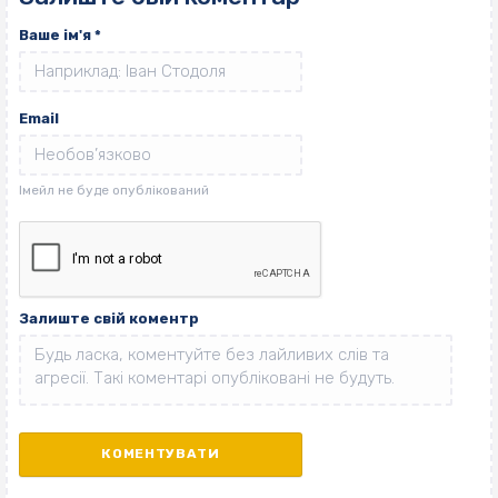
Ваше ім'я
*
Email
Залиште свій коментр