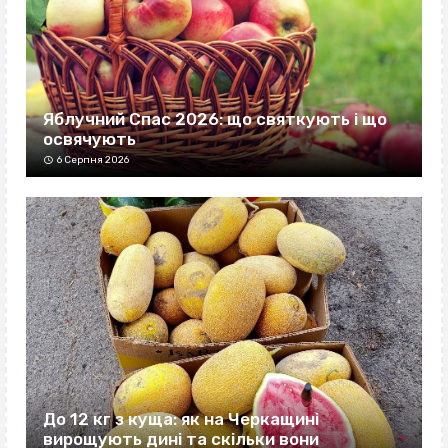
Яблучний Спас 2026: що святкують і що
освячують
6 Серпня 2026
До 12 кг з куща: як на Черкащині
вирощують дині та скільки вони