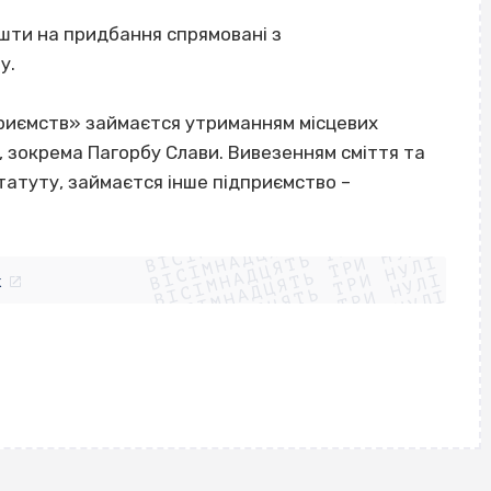
ошти на придбання спрямовані з
у.
риємств» займаєтся утриманням місцевих
, зокрема Пагорбу Слави. Вивезенням сміття та
статуту, займаєтся інше підприємство –
ВІСІМНАДЦЯТЬ ТРИ НУЛІ
ВІСІМНАДЦЯТЬ ТРИ НУЛІ
ВІСІМНАДЦЯТЬ ТРИ НУЛІ
ВІСІМНАДЦЯТЬ ТРИ НУЛІ
ВІСІМНАДЦЯТЬ ТРИ НУЛІ
ВІСІМНАДЦЯТЬ ТРИ НУЛІ
k
ВІСІМНАДЦЯТЬ ТРИ НУЛІ
ВІСІМНАДЦЯТЬ ТРИ НУЛІ