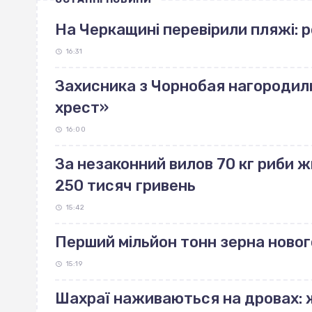
На Черкащині перевірили пляжі: 
16:31
Захисника з Чорнобая нагородил
хрест»
16:00
За незаконний вилов 70 кг риби
250 тисяч гривень
15:42
Перший мільйон тонн зерна ново
15:19
Шахраї наживаються на дровах: