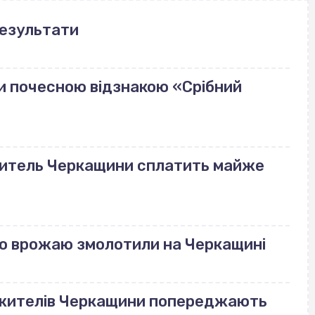
результати
и почесною відзнакою «Срібний
 житель Черкащини сплатить майже
го врожаю змолотили на Черкащині
 жителів Черкащини попереджають