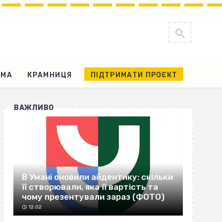
АМА
КРАМНИЦЯ
ПІДТРИМАТИ ПРОЄКТ
ВАЖЛИВО
В Умані оновили айдентику: скільки
її створювали, яка її вартість та
чому презентували зараз (ФОТО)
12:02