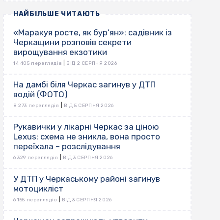
НАЙБІЛЬШЕ ЧИТАЮТЬ
«Маракуя росте, як бур’ян»: садівник із
Черкащини розповів секрети
вирощування екзотики
|
14 405 переглядів
ВІД 2 СЕРПНЯ 2026
На дамбі біля Черкас загинув у ДТП
водій (ФОТО)
|
8 273 переглядів
ВІД 5 СЕРПНЯ 2026
Рукавички у лікарні Черкас за ціною
Lexus: схема не зникла, вона просто
переїхала – розслідування
|
6 329 переглядів
ВІД 3 СЕРПНЯ 2026
У ДТП у Черкаському районі загинув
мотоцикліст
|
6 155 переглядів
ВІД 3 СЕРПНЯ 2026