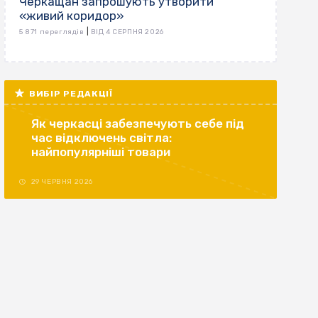
Черкащан запрошують утворити
«живий коридор»
|
5 871 переглядів
ВІД 4 СЕРПНЯ 2026
ВИБІР РЕДАКЦІЇ
Як черкасці забезпечують себе під
час відключень світла:
найпопулярніші товари
29 ЧЕРВНЯ 2026