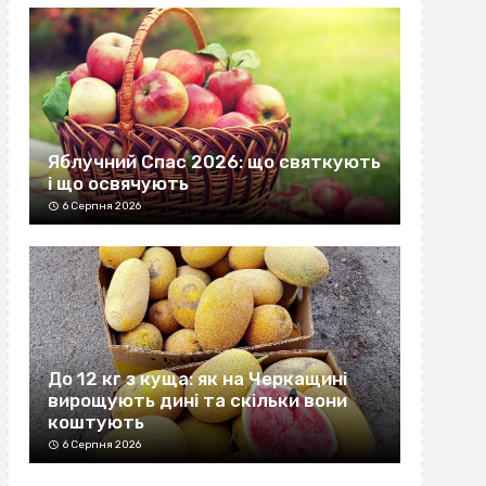
Яблучний Спас 2026: що святкують
і що освячують
6 Серпня 2026
До 12 кг з куща: як на Черкащині
вирощують дині та скільки вони
коштують
6 Серпня 2026