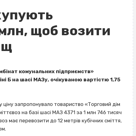
купують
 млн, щоб возити
ищ
мбінат комунальних підприємств»
ні Б на шасі МАЗу, очікуваною вартістю 1,75
у ціну запропонувало товариство «Торговий дім
ттєвоз на базі шасі МАЗ 4371 за 1 млн 746 тисяч
воз має перевозити до 12 метрів кубічних сміття,
ом.