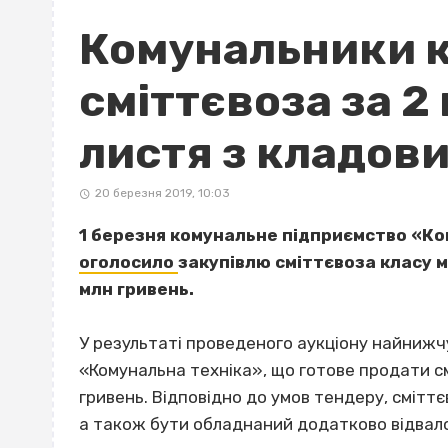
Комунальники 
сміттєвоза за 2
листя з кладов
20 березня 2019, 10:03
1 березня комунальне підприємство «Ко
оголосило
закупівлю сміттєвоза класу мі
млн гривень.
У результаті проведеного аукціону найнижч
«Комунальна техніка», що готове продати смі
гривень. Відповідно до умов тендеру, сміттє
а також бути обладнаний додатково відвал