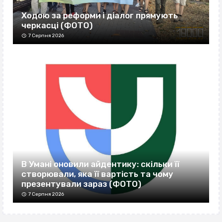
Ходою за реформи і діалог прямують
черкасці (ФОТО)
7 Серпня 2026
В Умані оновили айдентику: скільки її
створювали, яка її вартість та чому
презентували зараз (ФОТО)
7 Серпня 2026