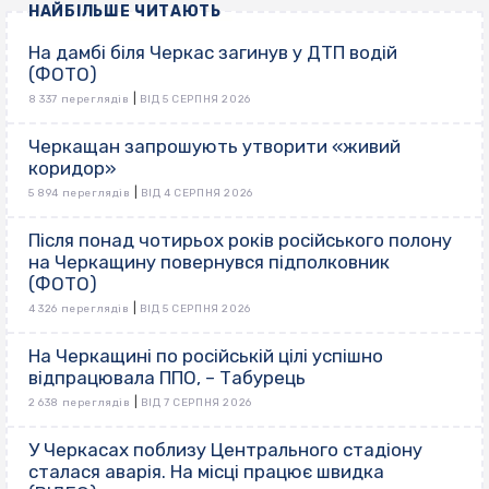
НАЙБІЛЬШЕ ЧИТАЮТЬ
На дамбі біля Черкас загинув у ДТП водій
(ФОТО)
|
8 337 переглядів
ВІД 5 СЕРПНЯ 2026
Черкащан запрошують утворити «живий
коридор»
|
5 894 переглядів
ВІД 4 СЕРПНЯ 2026
Після понад чотирьох років російського полону
на Черкащину повернувся підполковник
(ФОТО)
|
4 326 переглядів
ВІД 5 СЕРПНЯ 2026
На Черкащині по російській цілі успішно
відпрацювала ППО, – Табурець
|
2 638 переглядів
ВІД 7 СЕРПНЯ 2026
У Черкасах поблизу Центрального стадіону
сталася аварія. На місці працює швидка