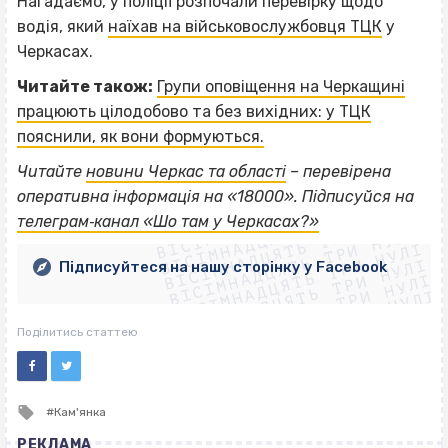
Нагадаємо, у поліції розпочали перевірку щодо
водія, який
наїхав на військовослужбовця ТЦК
у
Черкасах.
Читайте також:
Групи оповіщення на Черкащині
працюють цілодобово та без вихідних: у ТЦК
пояснили, як вони формуються.
Читайте
новини Черкас та області
– перевірена
ВІСІМНАДЦЯТЬ ТРИ НУЛІ
оперативна інформація на «18000». Підписуйся на
ВІСІМНАДЦЯТЬ ТРИ НУЛІ
ВІСІМНАДЦЯТЬ ТРИ НУЛІ
телеграм‐канал «Шо там у Черкасах?»
ВІСІМНАДЦЯТЬ ТРИ НУЛІ
ВІСІМНАДЦЯТЬ ТРИ НУЛІ
ВІСІМНАДЦЯТЬ ТРИ НУЛІ
Підписуйтеся на нашу сторінку у Facebook
ВІСІМНАДЦЯТЬ ТРИ НУЛІ
ВІСІМНАДЦЯТЬ ТРИ НУЛІ
Поділитись статтею
Tagged
Кам'янка
with
РЕКЛАМА