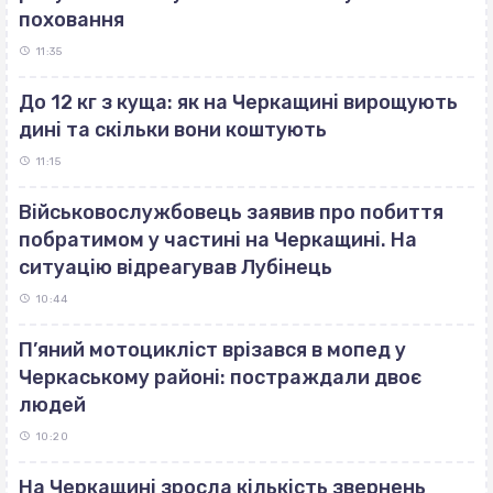
поховання
11:35
До 12 кг з куща: як на Черкащині вирощують
дині та скільки вони коштують
11:15
Військовослужбовець заявив про побиття
побратимом у частині на Черкащині. На
ситуацію відреагував Лубінець
10:44
П’яний мотоцикліст врізався в мопед у
Черкаському районі: постраждали двоє
людей
10:20
На Черкащині зросла кількість звернень