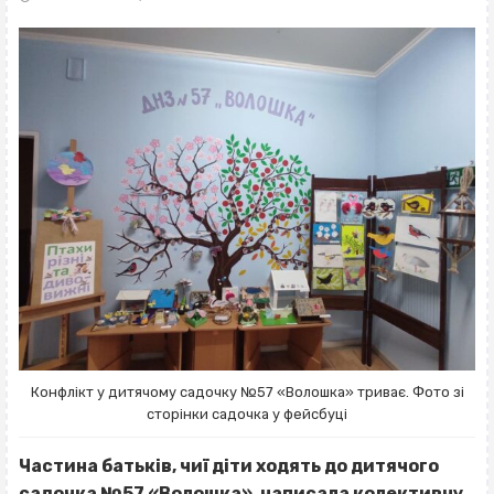
Конфлікт у дитячому садочку №57 «Волошка» триває. Фото зі
сторінки садочка у фейсбуці
Частина батьків, чиї діти ходять до дитячого
садочка №57 «Волошка», написала колективну