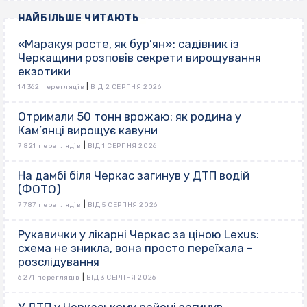
НАЙБІЛЬШЕ ЧИТАЮТЬ
«Маракуя росте, як бур’ян»: садівник із
Черкащини розповів секрети вирощування
екзотики
|
14 362 переглядів
ВІД 2 СЕРПНЯ 2026
Отримали 50 тонн врожаю: як родина у
Кам’янці вирощує кавуни
|
7 821 переглядів
ВІД 1 СЕРПНЯ 2026
На дамбі біля Черкас загинув у ДТП водій
(ФОТО)
|
7 787 переглядів
ВІД 5 СЕРПНЯ 2026
Рукавички у лікарні Черкас за ціною Lexus:
схема не зникла, вона просто переїхала –
розслідування
|
6 271 переглядів
ВІД 3 СЕРПНЯ 2026