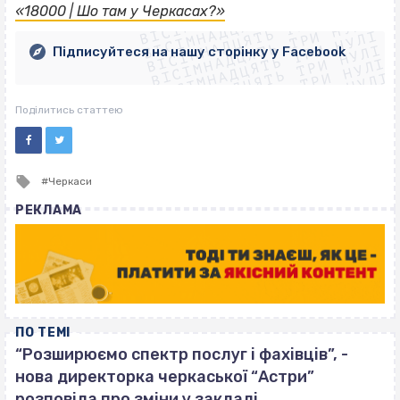
ВІСІМНАДЦЯТЬ ТРИ НУЛІ
ВІСІМНАДЦЯТЬ ТРИ НУЛІ
ВІСІМНАДЦЯТЬ ТРИ НУЛІ
«18000 | Шо там у Черкасах?»
ВІСІМНАДЦЯТЬ ТРИ НУЛІ
ВІСІМНАДЦЯТЬ ТРИ НУЛІ
ВІСІМНАДЦЯТЬ ТРИ НУЛІ
Підписуйтеся на нашу сторінку у Facebook
ВІСІМНАДЦЯТЬ ТРИ НУЛІ
ВІСІМНАДЦЯТЬ ТРИ НУЛІ
Поділитись статтею
Tagged
Черкаси
with
РЕКЛАМА
ПО ТЕМІ
“Розширюємо спектр послуг і фахівців”, -
нова директорка черкаської “Астри”
розповіла про зміни у закладі