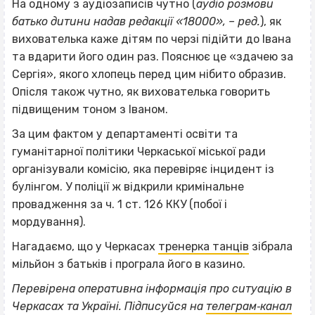
На одному з аудіозаписів чутно (
аудіо розмови
батько дитини надав редакції «18000», – ред.
), як
вихователька каже дітям по черзі підійти до Івана
та вдарити його один раз. Пояснює це «здачею за
Сергія», якого хлопець перед цим нібито образив.
Опісля також чутно, як вихователька говорить
підвищеним тоном з Іваном.
За цим фактом у департаменті освіти та
гуманітарної політики Черкаської міської ради
організували комісію, яка перевіряє інцидент із
булінгом. У поліції ж відкрили кримінальне
провадження за ч. 1 ст. 126 ККУ (побої і
мордування).
Нагадаємо, що у Черкасах
тренерка танців
зібрала
мільйон з батьків і програла його в казино.
Перевірена оперативна інформація про ситуацію в
Черкасах та Україні. Підписуйся на
телеграм‐канал