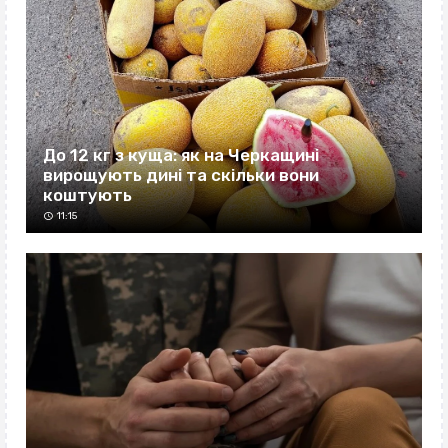
До 12 кг з куща: як на Черкащині
вирощують дині та скільки вони
коштують
11:15