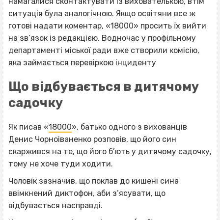
намагалися сконтактувати із вихователькою, втім
ситуація була аналогічною. Якщо освітяни все ж
готові надати коментар, «18000» просить їх вийти
на зв’язок із редакцією. Водночас у профільному
департаменті міської ради вже створили комісію,
яка займається перевіркою інциденту
Що відбувається в дитячому
садочку
Як писав «
18000
», батько одного з вихованців
Денис Чорноіваненко розповів, що його син
скаржився на те, що його б’ють у дитячому садочку,
тому не хоче туди ходити.
Чоловік зазначив, що поклав до кишені сина
ввімкнений диктофон, аби з’ясувати, що
відбувається насправді.