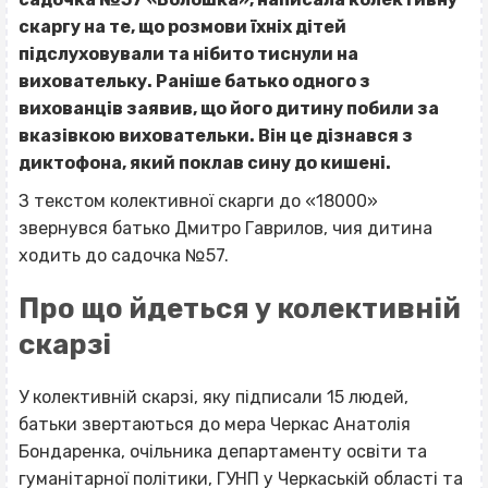
скаргу на те, що розмови їхніх дітей
підслуховували та нібито тиснули на
виховательку. Раніше батько одного з
вихованців заявив, що його дитину побили за
вказівкою виховательки. Він це дізнався з
диктофона, який поклав сину до кишені.
З текстом колективної скарги до «18000»
звернувся батько Дмитро Гаврилов, чия дитина
ходить до садочка №57.
Про що йдеться у колективній
скарзі
У колективній скарзі, яку підписали 15 людей,
батьки звертаються до мера Черкас Анатолія
Бондаренка, очільника департаменту освіти та
гуманітарної політики, ГУНП у Черкаській області та