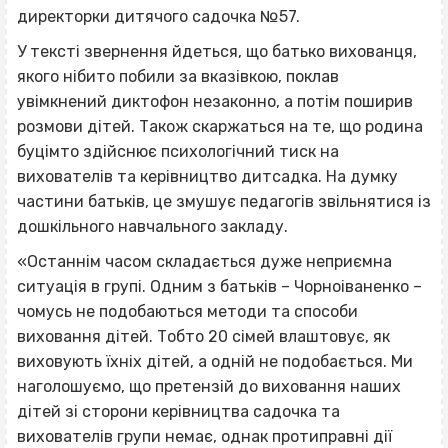
директорки дитячого садочка №57.
У тексті звернення йдеться, що батько вихованця,
якого нібито побили за вказівкою, поклав
увімкнений диктофон незаконно, а потім поширив
розмови дітей. Також скаржаться на те, що родина
буцімто здійснює психологічний тиск на
вихователів та керівництво дитсадка. На думку
частини батьків, це змушує педагогів звільнятися із
дошкільного навчального закладу.
«Останнім часом складається дуже неприємна
ситуація в групі. Одним з батьків – Чорноіваненко –
чомусь не подобаються методи та способи
виховання дітей. Тобто 20 сімей влаштовує, як
виховують їхніх дітей, а одній не подобається. Ми
наголошуємо, що претензій до виховання наших
дітей зі сторони керівництва садочка та
вихователів групи немає, однак протиправні дії