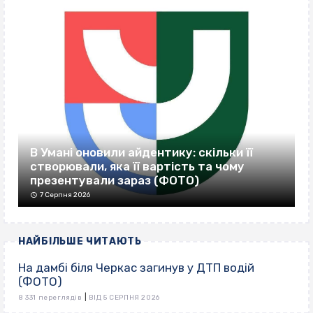
В Умані оновили айдентику: скільки її
створювали, яка її вартість та чому
презентували зараз (ФОТО)
7 Серпня 2026
НАЙБІЛЬШЕ ЧИТАЮТЬ
На дамбі біля Черкас загинув у ДТП водій
(ФОТО)
|
8 331 переглядів
ВІД 5 СЕРПНЯ 2026