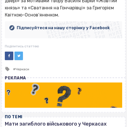
двері» за мотивами твору Василя Барки «Жовтий
ВІСІМНАДЦЯТЬ ТРИ НУЛІ
князь» та «Сватання на Гончарівці» за Григорієм
ВІСІМНАДЦЯТЬ ТРИ НУЛІ
ВІСІМНАДЦЯТЬ ТРИ НУЛІ
Квіткою-Основ’яненком.
ВІСІМНАДЦЯТЬ ТРИ НУЛІ
ВІСІМНАДЦЯТЬ ТРИ НУЛІ
ВІСІМНАДЦЯТЬ ТРИ НУЛІ
Підписуйтеся на нашу сторінку у Facebook
ВІСІМНАДЦЯТЬ ТРИ НУЛІ
ВІСІМНАДЦЯТЬ ТРИ НУЛІ
Поділитись статтею
Tagged
Черкаси
with
РЕКЛАМА
ПО ТЕМІ
Мати загиблого військового у Черкасах