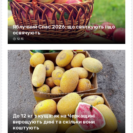
Яблучний Спас 2026: що святкують і що
освячують
12:15
До 12 кг з куща: як на Черкащині
вирощують дині та скільки вони
коштують