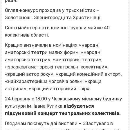
ради.
Огляд‐конкурс проходив у трьох містах –
Золотоноші, Звенигородці та Христинівці.
Свою майстерність демонстрували майже 40
колективів області.
Кращих визначали в номінаціях «народні
аматорські театри малих форм», «народні
аматорські театри», «аматорські театри»,
«зразкові аматорські театральні колективи»,
«кращий актор року», «кращий комедійний актор»,
«найхарактерніша чоловіча роль», «краща
актриса», «кращий авторський твір».
24 березня о 13.00 у Черкаському міському будинку
культури ім. Івана Кулика
відбудеться
підсумковий концерт театральних колективів.
Глядачам покажуть дві вистави – «Застукало в