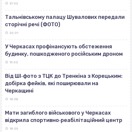
21:02
Тальнівському палацу Шувалових передали
сторічні речі (ФОТО)
20:01
У Черкасах профінансують обстеження
будинку, пошкодженого російським дроном
19:00
Від ШІ‐фото з ТЦК до Тренкіна з Корецьким:
добірка фейків, які поширювали на
Черкащині
18:38
Мати загиблого військового у Черкасах
відкрила спортивно‐реабілітаційний центр
18:05