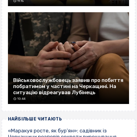
11:15
Військовослужбовець заявив про побиття
побратимом у частині на Черкащині. На
ситуацію відреагував Лубінець
10:44
НАЙБІЛЬШЕ ЧИТАЮТЬ
«Маракуя росте, як бур’ян»: садівник із
Черкащини розповів секрети вирощування