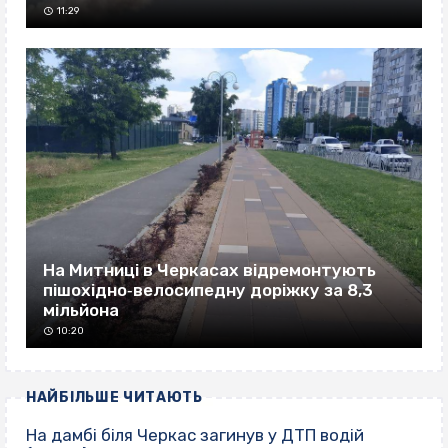
11:29
На Митниці в Черкасах відремонтують
пішохідно‐велосипедну доріжку за 8,3
мільйона
10:20
НАЙБІЛЬШЕ ЧИТАЮТЬ
На дамбі біля Черкас загинув у ДТП водій