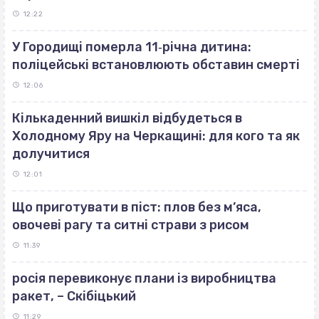
12:22
У Городищі померла 11‐річна дитина:
поліцейські встановлюють обставин смерті
12:06
Кількаденний вишкіл відбудеться в
Холодному Яру на Черкащині: для кого та як
долучитися
12:01
Що приготувати в піст: плов без м’яса,
овочеві рагу та ситні страви з рисом
11:39
росія перевиконує плани із виробництва
ракет, – Скібіцький
11:29