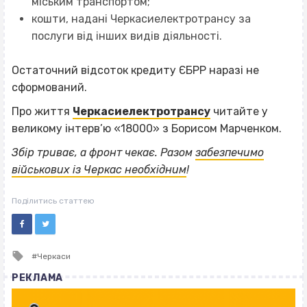
міським транспортом;
кошти, надані Черкасиелектротрансу за
послуги від інших видів діяльності.
Остаточний відсоток кредиту ЄБРР наразі не
сформований.
Про життя
Черкасиелектротрансу
читайте у
великому інтерв’ю «18000» з Борисом Марченком.
Збір триває, а фронт чекає. Разом
забезпечимо
військових із Черкас необхідним
!
Поділитись статтею
Tagged
Черкаси
with
РЕКЛАМА