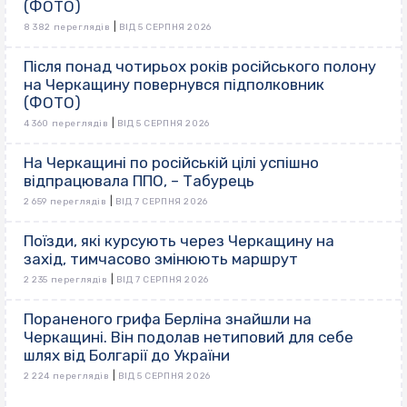
(ФОТО)
|
8 382 переглядів
ВІД 5 СЕРПНЯ 2026
Після понад чотирьох років російського полону
на Черкащину повернувся підполковник
(ФОТО)
|
4 360 переглядів
ВІД 5 СЕРПНЯ 2026
На Черкащині по російській цілі успішно
відпрацювала ППО, – Табурець
|
2 659 переглядів
ВІД 7 СЕРПНЯ 2026
Поїзди, які курсують через Черкащину на
захід, тимчасово змінюють маршрут
|
2 235 переглядів
ВІД 7 СЕРПНЯ 2026
Пораненого грифа Берліна знайшли на
Черкащині. Він подолав нетиповий для себе
шлях від Болгарії до України
|
2 224 переглядів
ВІД 5 СЕРПНЯ 2026