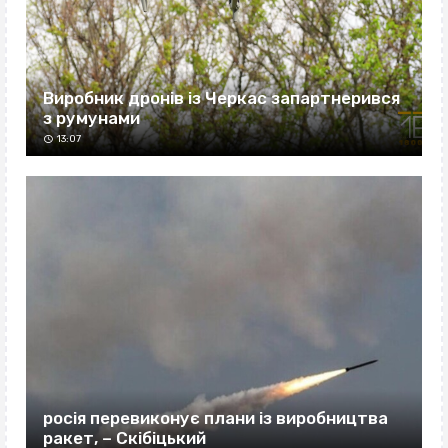
Виробник дронів із Черкас запартнерився
з румунами
13:07
росія перевиконує плани із виробництва
ракет, – Скібіцький