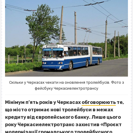
Скільки у Черкасах чекати на оновлення тролейбусів. Фото з
фейсбуку Черкасиелектротрансу
Мінімум п’ять років у Черкасах
обговорюють
те,
що місто отримає нові тролейбуси в межах
кредиту від європейського банку. Лише цього
року Черкасиелектротранс захистив «Проєкт
модернізації громадського тролейбусного