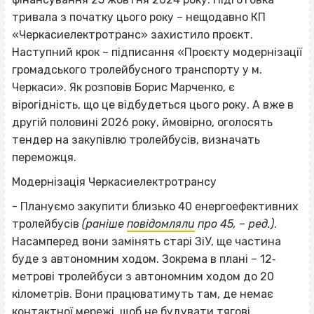
тривала з початку цього року
– нещодавно КП
«Черкасиелектротранс» захистило проєкт.
Наступний крок – підписання «Проєкту модернізації
громадського тролейбусного транспорту у м.
Черкаси». Як розповів Борис Марченко, є
вірогідність, що це відбудеться цього року. А вже в
другій половині 2026 року, ймовірно, оголосять
тендер на закупівлю тролейбусів, визначать
переможця.
Модернізація Черкасиелектротрансу
- Плануємо закупити близько 40 енергоефективних
тролейбусів
(раніше
повідомляли
про 45, – ред.)
.
Насамперед вони замінять старі ЗіУ, ще частина
буде з автономним ходом. Зокрема в плані – 12‐
метрові тролейбуси з автономним ходом до 20
кілометрів. Вони працюватимуть там, де немає
контактної мережі, щоб не будувати тягові