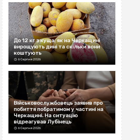
До 12 кг з куща: як на Черкащині
вирощують дині та скільки вони
коштують
6 Серпня 2026
Військовослужбовець заявив про
побиття побратимом у частині на
Черкащині. На ситуацію
відреагував Лубінець
6 Серпня 2026