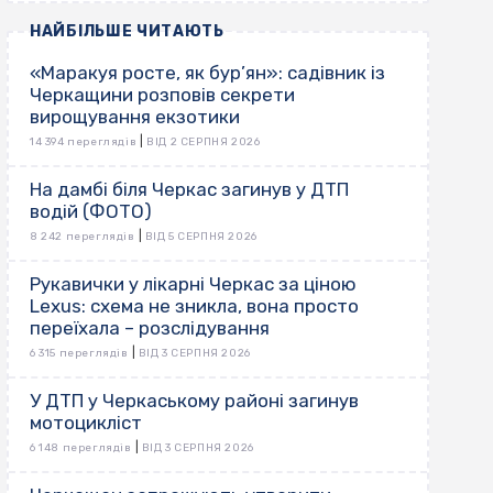
НАЙБІЛЬШЕ ЧИТАЮТЬ
«Маракуя росте, як бур’ян»: садівник із
Черкащини розповів секрети
вирощування екзотики
|
14 394 переглядів
ВІД 2 СЕРПНЯ 2026
На дамбі біля Черкас загинув у ДТП
водій (ФОТО)
|
8 242 переглядів
ВІД 5 СЕРПНЯ 2026
Рукавички у лікарні Черкас за ціною
Lexus: схема не зникла, вона просто
переїхала – розслідування
|
6 315 переглядів
ВІД 3 СЕРПНЯ 2026
У ДТП у Черкаському районі загинув
мотоцикліст
|
6 148 переглядів
ВІД 3 СЕРПНЯ 2026