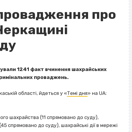
провадження про
Черкащині
уду
іксували 1241 факт вчинення шахрайських
 кримінальних проваджень.
аській області, йдеться у «
Темі дня
» на UA:
ого шахрайства (11 спрямовано до суду),
45 спрямовано до суду), шахрайські дії в мережі