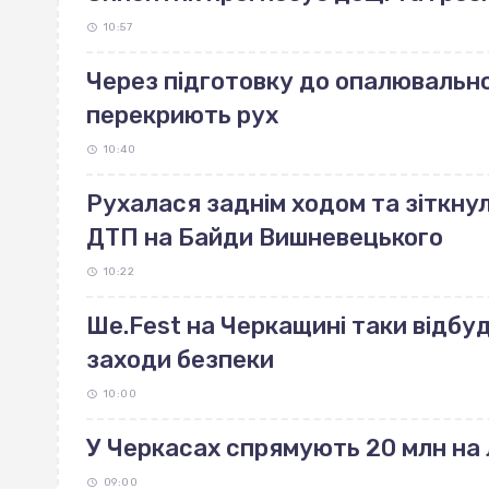
10:57
Через підготовку до опалювально
перекриють рух
10:40
Рухалася заднім ходом та зіткнул
ДТП на Байди Вишневецького
10:22
Ше.Fest на Черкащині таки відбу
заходи безпеки
10:00
У Черкасах спрямують 20 млн на 
09:00