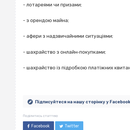
- лотареями чи призами;
- з орендою майна;
- афери з надзвичайними ситуаціями;
- шахрайство з онлайн‐покупками;
- шахрайство із підробкою платіжних квитан
Підписуйтеся на нашу сторінку у Faceboo
Поділитись статтею
Facebook
Twitter