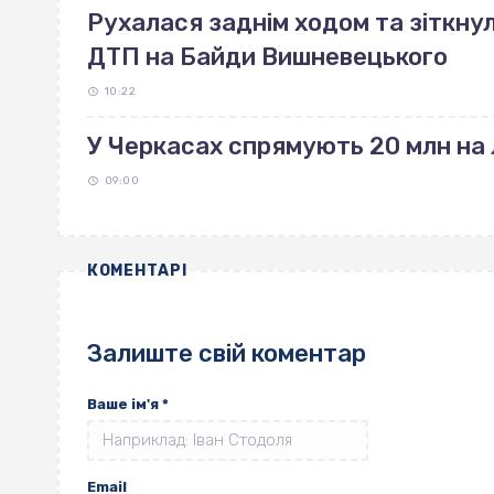
Рухалася заднім ходом та зіткнул
ДТП на Байди Вишневецького
10:22
У Черкасах спрямують 20 млн на 
09:00
КОМЕНТАРІ
Залиште свій коментар
Ваше ім'я
*
Email