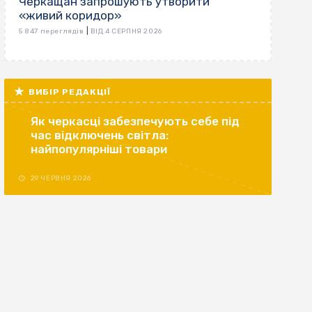
Черкащан запрошують утворити
«живий коридор»
|
5 847 переглядів
ВІД 4 СЕРПНЯ 2026
ВИБІР РЕДАКЦІЇ
Як черкасці забезпечують себе під
час відключень світла:
найпопулярніші товари
29 ЧЕРВНЯ 2026