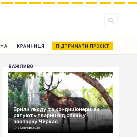
АМА
КРАМНИЦЯ
ПІДТРИМАТИ ПРОЄКТ
ВАЖЛИВО
Брили льоду та кондиціонери: як
рятують тварин від спеки у
зоопарку Черкас
5 Серпня 2026