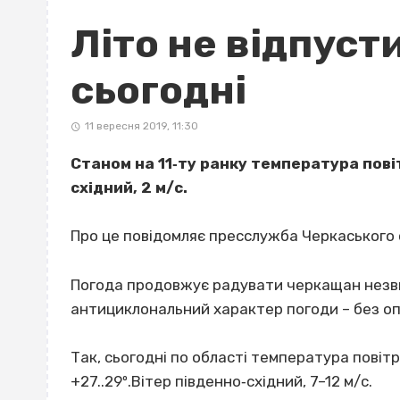
Літо не відпуст
сьогодні
11 вересня 2019, 11:30
Станом на 11‐ту ранку температура повіт
східний, 2 м/с.
Про це повідомляє пресслужба Черкаського 
Погода продовжує радувати черкащан незви
антициклональний характер погоди – без опа
Так, сьогодні по області температура повіт
+27..29º.Вітер південно‐східний, 7–12 м/с.