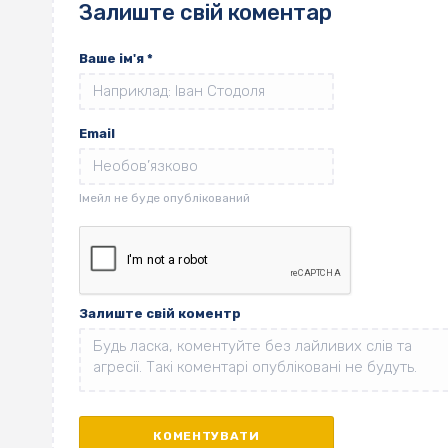
Залиште свій коментар
Ваше ім'я
*
Email
Залиште свій коментр