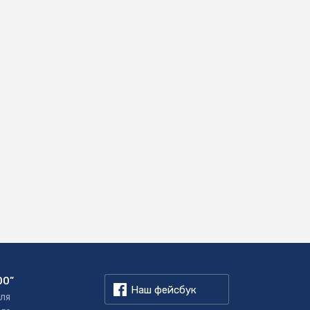
00”
Наш фейсбук
для