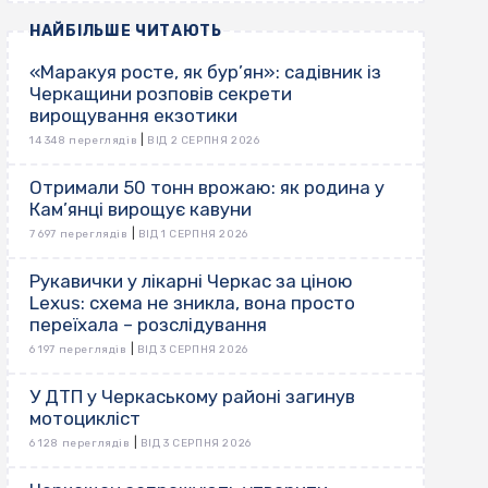
НАЙБІЛЬШЕ ЧИТАЮТЬ
«Маракуя росте, як бур’ян»: садівник із
Черкащини розповів секрети
вирощування екзотики
|
14 348 переглядів
ВІД 2 СЕРПНЯ 2026
Отримали 50 тонн врожаю: як родина у
Кам’янці вирощує кавуни
|
7 697 переглядів
ВІД 1 СЕРПНЯ 2026
Рукавички у лікарні Черкас за ціною
Lexus: схема не зникла, вона просто
переїхала – розслідування
|
6 197 переглядів
ВІД 3 СЕРПНЯ 2026
У ДТП у Черкаському районі загинув
мотоцикліст
|
6 128 переглядів
ВІД 3 СЕРПНЯ 2026