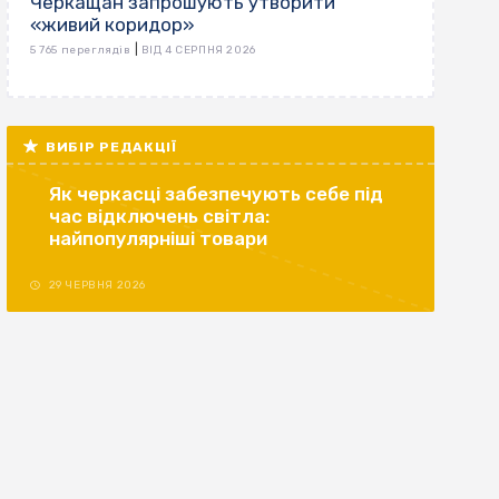
Черкащан запрошують утворити
«живий коридор»
|
5 765 переглядів
ВІД 4 СЕРПНЯ 2026
ВИБІР РЕДАКЦІЇ
Як черкасці забезпечують себе під
час відключень світла:
найпопулярніші товари
29 ЧЕРВНЯ 2026