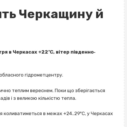
ить Черкащину й
ря в Черкасах +22ºС, вітер південно‐
обласного гідрометцентру.
чно теплим вереснем. Поки що зберігається
дів і з великою кількістю тепла.
ря коливатиметься в межах +24..29ºС, у Черкасах
ВІСІМНАДЦЯТЬ ТРИ НУЛІ