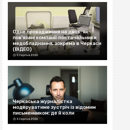
Одне провадження на двох: як
пов’язані компанії‐постачальники
медобладнання, зокрема в Черкаси
(ВІДЕО)
5 Серпня 2026
Черкаська журналістка
модеруватиме зустріч із відомим
письменником: де й коли
5 Серпня 2026