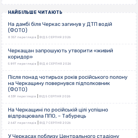
НАЙБІЛЬШЕ ЧИТАЮТЬ
На дамбі біля Черкас загинув у ДТП водій
(ФОТО)
|
8 357 переглядів
ВІД 5 СЕРПНЯ 2026
Черкащан запрошують утворити «живий
коридор»
|
5 897 переглядів
ВІД 4 СЕРПНЯ 2026
Після понад чотирьох років російського полону
на Черкащину повернувся підполковник
(ФОТО)
|
4 339 переглядів
ВІД 5 СЕРПНЯ 2026
На Черкащині по російській цілі успішно
відпрацювала ППО, – Табурець
|
2 647 переглядів
ВІД 7 СЕРПНЯ 2026
У Черкасах поблизу Центрального стадіону