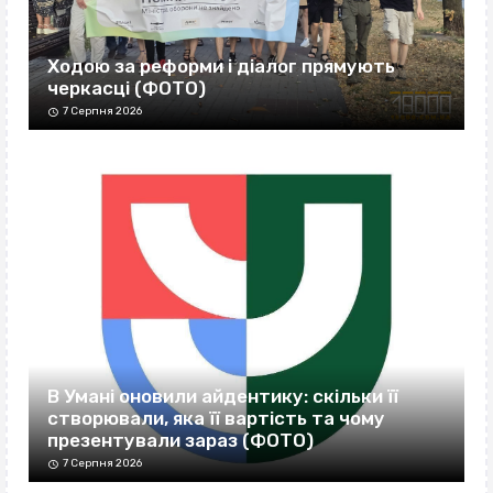
Ходою за реформи і діалог прямують
черкасці (ФОТО)
7 Серпня 2026
В Умані оновили айдентику: скільки її
створювали, яка її вартість та чому
презентували зараз (ФОТО)
7 Серпня 2026