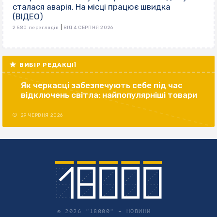
сталася аварія. На місці працює швидка
(ВІДЕО)
|
2 580 переглядів
ВІД 4 СЕРПНЯ 2026
ВИБІР РЕДАКЦІЇ
Як черкасці забезпечують себе під час
відключень світла: найпопулярніші товари
29 ЧЕРВНЯ 2026
© 2026 "18000" –
НОВИНИ