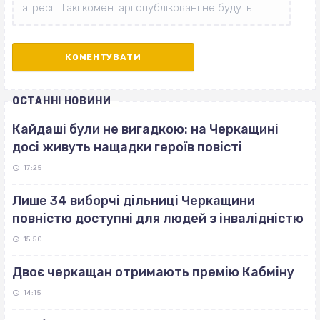
ОСТАННІ НОВИНИ
Кайдаші були не вигадкою: на Черкащині
досі живуть нащадки героїв повісті
17:25
Лише 34 виборчі дільниці Черкащини
повністю доступні для людей з інвалідністю
15:50
Двоє черкащан отримають премію Кабміну
14:15