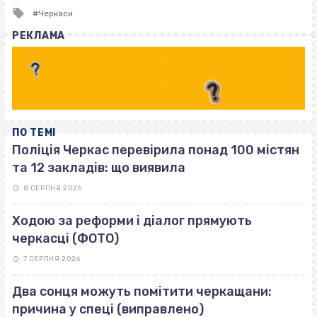
Tagged
Черкаси
with
РЕКЛАМА
ПО ТЕМІ
Поліція Черкас перевірила понад 100 містян
та 12 закладів: що виявила
8 СЕРПНЯ 2026
Ходою за реформи і діалог прямують
черкасці (ФОТО)
7 СЕРПНЯ 2026
Два сонця можуть помітити черкащани:
причина у спеці (виправлено)