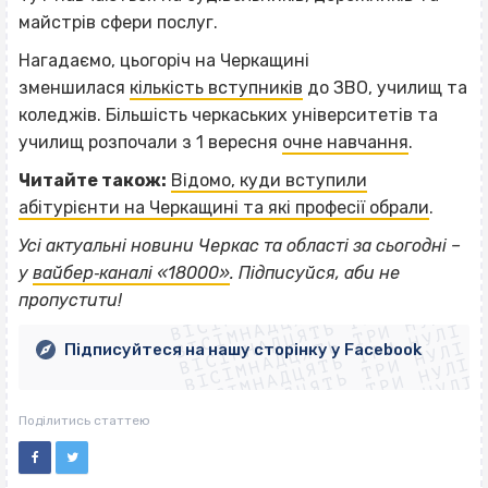
майстрів сфери послуг.
Нагадаємо, цьогоріч на Черкащині
зменшилася
кількість вступників
до ЗВО, училищ та
коледжів. Більшість черкаських університетів та
училищ розпочали з 1 вересня
очне навчання
.
Читайте також:
Відомо, куди вступили
абітурієнти на Черкащині та які професії обрали
.
Усі актуальні новини Черкас та області за сьогодні –
ВІСІМНАДЦЯТЬ ТРИ НУЛІ
у
вайбер‐каналі «18000»
. Підписуйся, аби не
ВІСІМНАДЦЯТЬ ТРИ НУЛІ
ВІСІМНАДЦЯТЬ ТРИ НУЛІ
пропустити!
ВІСІМНАДЦЯТЬ ТРИ НУЛІ
ВІСІМНАДЦЯТЬ ТРИ НУЛІ
ВІСІМНАДЦЯТЬ ТРИ НУЛІ
Підписуйтеся на нашу сторінку у Facebook
ВІСІМНАДЦЯТЬ ТРИ НУЛІ
ВІСІМНАДЦЯТЬ ТРИ НУЛІ
Поділитись статтею