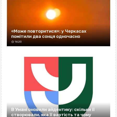
«Може повторитися»: у Черкасах
помітили два сонця одночасно
14:20
В Умані оновили айдентику: скільки її
створювали, яка її вартість та чому