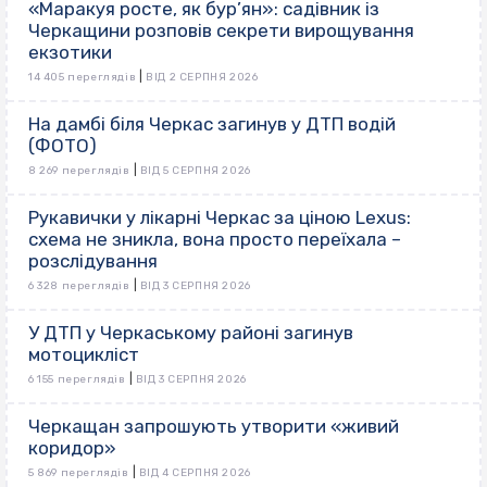
«Маракуя росте, як бур’ян»: садівник із
Черкащини розповів секрети вирощування
екзотики
|
14 405 переглядів
ВІД 2 СЕРПНЯ 2026
На дамбі біля Черкас загинув у ДТП водій
(ФОТО)
|
8 269 переглядів
ВІД 5 СЕРПНЯ 2026
Рукавички у лікарні Черкас за ціною Lexus:
схема не зникла, вона просто переїхала –
розслідування
|
6 328 переглядів
ВІД 3 СЕРПНЯ 2026
У ДТП у Черкаському районі загинув
мотоцикліст
|
6 155 переглядів
ВІД 3 СЕРПНЯ 2026
Черкащан запрошують утворити «живий
коридор»
|
5 869 переглядів
ВІД 4 СЕРПНЯ 2026