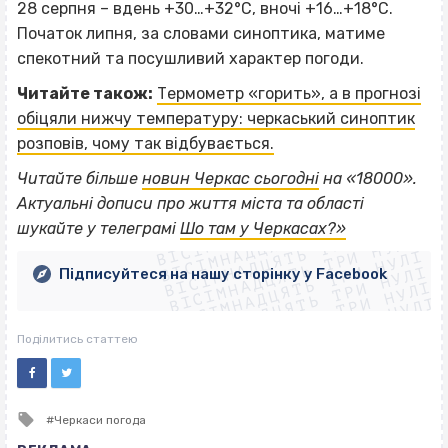
28 серпня – вдень +30…+32°С, вночі +16…+18°С.
Початок липня, за словами синоптика, матиме
спекотний та посушливий характер погоди.
Читайте також:
Термометр «горить», а в прогнозі
обіцяли нижчу температуру: черкаський синоптик
розповів, чому так відбувається.
Читайте більше
новин Черкас сьогодні
на «18000».
ВІСІМНАДЦЯТЬ ТРИ НУЛІ
Актуальні дописи про життя міста та області
ВІСІМНАДЦЯТЬ ТРИ НУЛІ
ВІСІМНАДЦЯТЬ ТРИ НУЛІ
шукайте у телеграмі
Шо там у Черкасах?»
ВІСІМНАДЦЯТЬ ТРИ НУЛІ
ВІСІМНАДЦЯТЬ ТРИ НУЛІ
ВІСІМНАДЦЯТЬ ТРИ НУЛІ
Підписуйтеся на нашу сторінку у Facebook
ВІСІМНАДЦЯТЬ ТРИ НУЛІ
ВІСІМНАДЦЯТЬ ТРИ НУЛІ
Поділитись статтею
Tagged
Черкаси погода
with