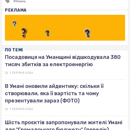
Tagged
Умань
with
РЕКЛАМА
ПО ТЕМІ
Посадовиця на Уманщині відшкодувала 380
тисяч збитків за електроенергію
7 СЕРПНЯ 2026
В Умані оновили айдентику: скільки її
створювали, яка її вартість та чому
презентували зараз (ФОТО)
7 СЕРПНЯ 2026
Шість проєктів запропонували жителі Умані
для "Громадського бюджету" (перелік)