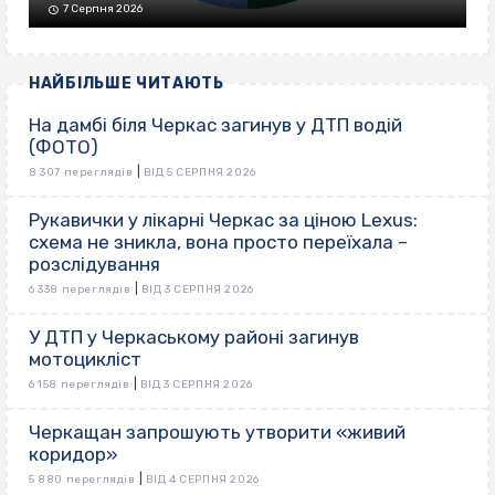
7 Серпня 2026
НАЙБІЛЬШЕ ЧИТАЮТЬ
На дамбі біля Черкас загинув у ДТП водій
(ФОТО)
|
8 307 переглядів
ВІД 5 СЕРПНЯ 2026
Рукавички у лікарні Черкас за ціною Lexus:
схема не зникла, вона просто переїхала –
розслідування
|
6 338 переглядів
ВІД 3 СЕРПНЯ 2026
У ДТП у Черкаському районі загинув
мотоцикліст
|
6 158 переглядів
ВІД 3 СЕРПНЯ 2026
Черкащан запрошують утворити «живий
коридор»
|
5 880 переглядів
ВІД 4 СЕРПНЯ 2026