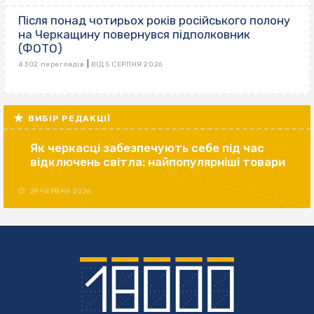
Після понад чотирьох років російського полону
на Черкащину повернувся підполковник
(ФОТО)
|
4 302 переглядів
ВІД 5 СЕРПНЯ 2026
ВИБІР РЕДАКЦІЇ
Як черкасці забезпечують себе під час
відключень світла: найпопулярніші товари
29 ЧЕРВНЯ 2026