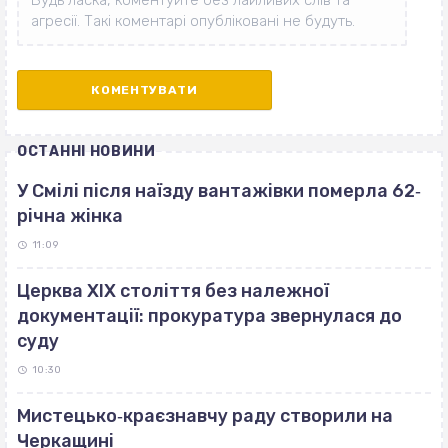
ОСТАННІ НОВИНИ
У Смілі після наїзду вантажівки померла 62‐
річна жінка
11:09
Церква ХІХ століття без належної
документації: прокуратура звернулася до
суду
10:30
Мистецько‐краєзнавчу раду створили на
Черкащині