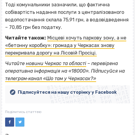
Тоді комунальники зазначили, що фактична
собівартість надання послуги з централізованого
водопостачання склала 75,91 грн, а водовідведення
– 70,85 грн без податку.
Читайте також:
Місцеві хочуть паркову зону, а не
«бетонну коробку»: громада у Черкасах знову
перекривала дорогу на Лісовій Просіці.
Читайте
новини Черкас та області
– перевірена
ВІСІМНАДЦЯТЬ ТРИ НУЛІ
оперативна інформація на «18000». Підписуйся на
ВІСІМНАДЦЯТЬ ТРИ НУЛІ
ВІСІМНАДЦЯТЬ ТРИ НУЛІ
телеграм‐канал «Шо там у Черкасах?»
ВІСІМНАДЦЯТЬ ТРИ НУЛІ
ВІСІМНАДЦЯТЬ ТРИ НУЛІ
ВІСІМНАДЦЯТЬ ТРИ НУЛІ
Підписуйтеся на нашу сторінку у Facebook
ВІСІМНАДЦЯТЬ ТРИ НУЛІ
ВІСІМНАДЦЯТЬ ТРИ НУЛІ
Поділитись статтею