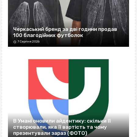
Черкаський бренд за дві години продав
100 благодійних футболок
7 Серпня 2026
В Умані оновили айдентику: скільки її
створювали, яка її вартість та чому
презентували зараз (ФОТО)