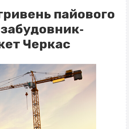
гривень пайового
 забудовник‐
жет Черкас