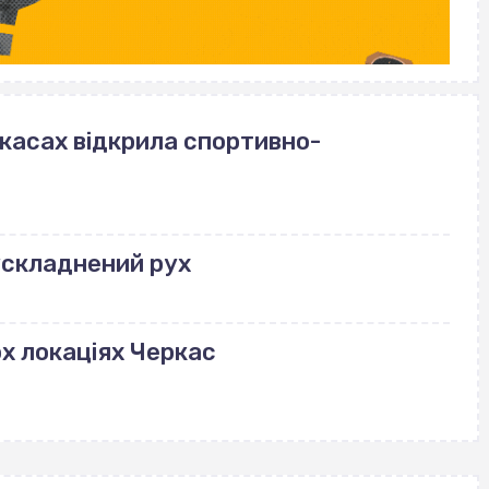
ркасах відкрила спортивно-
ускладнений рух
ох локаціях Черкас