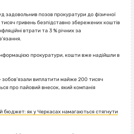
суд задовольнив позов прокуратури до фізичної
0 тисяч гривень безпідставно збережених коштів
нфляційні втрати та 3 % річних за
’язання.
 інформацією прокуратури, кошти вже надійшли в
» зобов’язали виплатити майже 200 тисяч
ься про пайовий внесок, який компанія
ий бюджет: як у Черкасах намагаються стягнути