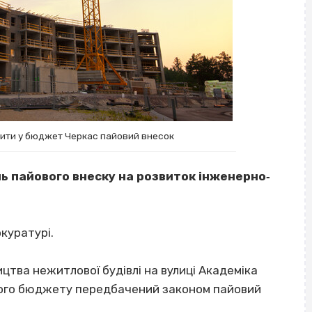
ити у бюджет Черкас пайовий внесок
ь пайового внеску на розвиток інженерно‐
куратурі.
ицтва нежитлової будівлі на вулиці Академіка
вого бюджету передбачений законом пайовий