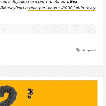
— що відбувається в місті та області.
Без
Підписуйся на
телеграм‐канал 18000 | «Шо там у
ВІСІМНАДЦЯТЬ ТРИ НУЛІ
ВІСІМНАДЦЯТЬ ТРИ НУЛІ
ВІСІМНАДЦЯТЬ ТРИ НУЛІ
ВІСІМНАДЦЯТЬ ТРИ НУЛІ
ВІСІМНАДЦЯТЬ ТРИ НУЛІ
ВІСІМНАДЦЯТЬ ТРИ НУЛІ
k
ВІСІМНАДЦЯТЬ ТРИ НУЛІ
ВІСІМНАДЦЯТЬ ТРИ НУЛІ
Tagged
Черкаси
with