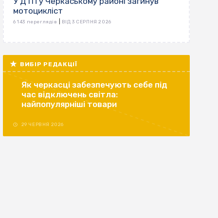
У ДТП у Черкаському районі загинув
мотоцикліст
|
6 143 переглядів
ВІД 3 СЕРПНЯ 2026
ВИБІР РЕДАКЦІЇ
Як черкасці забезпечують себе під
час відключень світла:
найпопулярніші товари
29 ЧЕРВНЯ 2026