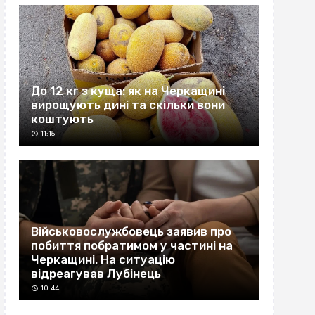
До 12 кг з куща: як на Черкащині
вирощують дині та скільки вони
коштують
11:15
Військовослужбовець заявив про
побиття побратимом у частині на
Черкащині. На ситуацію
відреагував Лубінець
10:44