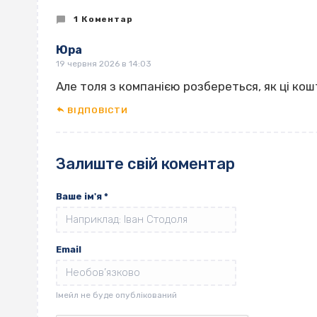
1 Коментар
Юра
19 червня 2026 в 14:03
Але толя з компанією розбереться, як ці ко
ВІДПОВІCТИ
Залиште свій коментар
Ваше ім'я
*
Email