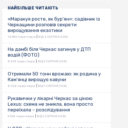
НАЙБІЛЬШЕ ЧИТАЮТЬ
«Маракуя росте, як бур’ян»: садівник із
Черкащини розповів секрети
вирощування екзотики
|
14 386 переглядів
ВІД 2 СЕРПНЯ 2026
На дамбі біля Черкас загинув у ДТП
водій (ФОТО)
|
8 203 переглядів
ВІД 5 СЕРПНЯ 2026
Отримали 50 тонн врожаю: як родина у
Кам’янці вирощує кавуни
|
8 024 переглядів
ВІД 1 СЕРПНЯ 2026
Рукавички у лікарні Черкас за ціною
Lexus: схема не зникла, вона просто
переїхала – розслідування
|
6 306 переглядів
ВІД 3 СЕРПНЯ 2026