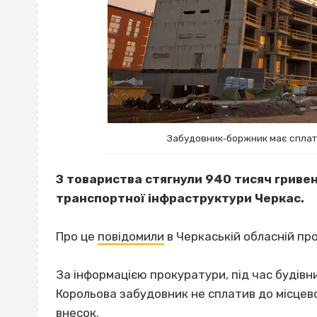
Забудовник‐боржник має сплат
З товариства стягнули 940 тисяч гривен
транспортної інфраструктури Черкас.
Про це
повідомили
в Черкаській обласній про
За інформацією прокуратури, під час будівн
Корольова забудовник не сплатив до місце
внесок.