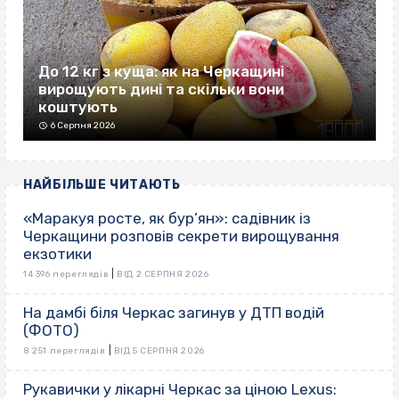
До 12 кг з куща: як на Черкащині
вирощують дині та скільки вони
коштують
6 Серпня 2026
НАЙБІЛЬШЕ ЧИТАЮТЬ
«Маракуя росте, як бур’ян»: садівник із
Черкащини розповів секрети вирощування
екзотики
|
14 396 переглядів
ВІД 2 СЕРПНЯ 2026
На дамбі біля Черкас загинув у ДТП водій
(ФОТО)
|
8 251 переглядів
ВІД 5 СЕРПНЯ 2026
Рукавички у лікарні Черкас за ціною Lexus: