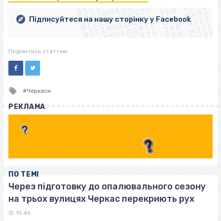
ВІСІМНАДЦЯТЬ ТРИ НУЛІ
ВІСІМНАДЦЯТЬ ТРИ НУЛІ
ВІСІМНАДЦЯТЬ ТРИ НУЛІ
ВІСІМНАДЦЯТЬ ТРИ НУЛІ
ВІСІМНАДЦЯТЬ ТРИ НУЛІ
Підписуйтеся на нашу сторінку у Facebook
ВІСІМНАДЦЯТЬ ТРИ НУЛІ
ВІСІМНАДЦЯТЬ ТРИ НУЛІ
Поділитись статтею
Tagged
Черкаси
with
РЕКЛАМА
ПО ТЕМІ
Через підготовку до опалювального сезону
на трьох вулицях Черкас перекриють рух
10:40