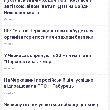
Рухалася заднім ходом та зіткнулася з
автівкою: відомі деталі ДТП на Байди
Вишневецького
10:22
Ше.Fest на Черкащині таки відбудеться:
організатори посилили заходи безпеки
10:00
У Черкасах спрямують 20 млн на ліцей
“Перспектива”, – мер
09:00
На Черкащині по російській цілі успішно
відпрацювала ППО, – Табурець
07:44
Як живуть і почуваються виборці, дільниці