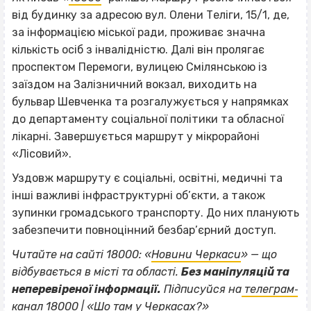
від будинку за адресою вул. Олени Теліги, 15/1, де,
за інформацією міської ради, проживає значна
кількість осіб з інвалідністю. Далі він пролягає
проспектом Перемоги, вулицею Смілянською із
заїздом на Залізничний вокзал, виходить на
бульвар Шевченка та розгалужується у напрямках
до департаменту соціальної політики та обласної
лікарні. Завершується маршрут у мікрорайоні
«Лісовий».
Уздовж маршруту є соціальні, освітні, медичні та
інші важливі інфраструктурні об’єкти, а також
зупинки громадського транспорту. До них планують
забезпечити повноцінний безбар’єрний доступ.
Читайте на сайті 18000: «
Новини Черкаси
» — що
відбувається в місті та області.
Без маніпуляцій та
ВІСІМНАДЦЯТЬ ТРИ НУЛІ
неперевіреної інформації.
Підписуйся на
телеграм‐
канал 18000 | «Шо там у Черкасах?»