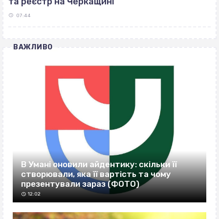
та реєстр на Черкащині
07:44
ВАЖЛИВО
В Умані оновили айдентику: скільки її
створювали, яка її вартість та чому
презентували зараз (ФОТО)
12:02