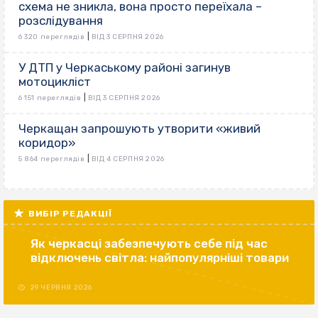
схема не зникла, вона просто переїхала –
розслідування
|
6 320 переглядів
ВІД 3 СЕРПНЯ 2026
У ДТП у Черкаському районі загинув
мотоцикліст
|
6 151 переглядів
ВІД 3 СЕРПНЯ 2026
Черкащан запрошують утворити «живий
коридор»
|
5 864 переглядів
ВІД 4 СЕРПНЯ 2026
ВИБІР РЕДАКЦІЇ
Як черкасці забезпечують себе під час
відключень світла: найпопулярніші товари
29 ЧЕРВНЯ 2026