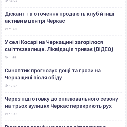
12:02
Діскант та оточення продають клуб й інші
активи в центрі Черкас
11:40
У селі Косарі на Черкащині загорілося
сміттєзвалище. Ліквідація триває (ВІДЕО)
11:18
Синоптик прогнозує дощі та грози на
Черкащині після обіду
10:57
Через підготовку до опалювального сезону
на трьох вулицях Черкас перекриють рух
10:40