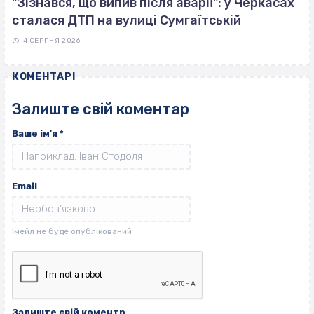
"Зізнався, що випив після аварії": у Черкасах
сталася ДТП на вулиці Сумгаїтській
4 СЕРПНЯ 2026
КОМЕНТАРІ
Залиште свій коментар
Ваше ім'я
*
Email
Залиште свій коментр