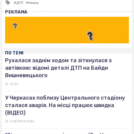
Tagged
ДТП
Умань
with
РЕКЛАМА
ПО ТЕМІ
Рухалася заднім ходом та зіткнулася з
автівкою: відомі деталі ДТП на Байди
Вишневецького
10:22
У Черкасах поблизу Центрального стадіону
сталася аварія. На місці працює швидка
(ВІДЕО)
4 СЕРПНЯ 2026