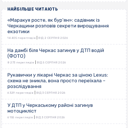
НАЙБІЛЬШЕ ЧИТАЮТЬ
«Маракуя росте, як бур’ян»: садівник із
Черкащини розповів секрети вирощування
екзотики
|
14 405 переглядів
ВІД 2 СЕРПНЯ 2026
На дамбі біля Черкас загинув у ДТП водій
(ФОТО)
|
8 273 переглядів
ВІД 5 СЕРПНЯ 2026
Рукавички у лікарні Черкас за ціною Lexus:
схема не зникла, вона просто переїхала –
розслідування
|
6 329 переглядів
ВІД 3 СЕРПНЯ 2026
У ДТП у Черкаському районі загинув
мотоцикліст
|
6 155 переглядів
ВІД 3 СЕРПНЯ 2026