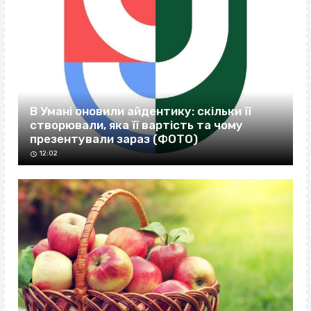
В Умані оновили айдентику: скільки її
створювали, яка її вартість та чому
презентували зараз (ФОТО)
12:02