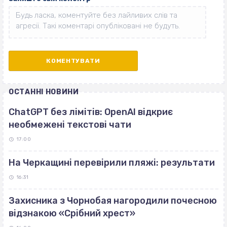
ОСТАННІ НОВИНИ
ChatGPT без лімітів: OpenAI відкриє
необмежені текстові чати
17:00
На Черкащині перевірили пляжі: результати
16:31
Захисника з Чорнобая нагородили почесною
відзнакою «Срібний хрест»