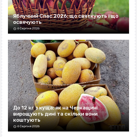
Яблучний Спас 2026: що святкують і що
освячують
6 Серпня 2026
До 12 кг з куща: як на Черкащині
вирощують дині та скільки вони
коштують
6 Серпня 2026