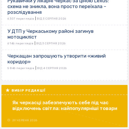
Рукавички у лікарні Черкас за ціною Lexus:
схема не зникла, вона просто переїхала –
розслідування
|
6 307 переглядів
ВІД 3 СЕРПНЯ 2026
У ДТП у Черкаському районі загинув
мотоцикліст
|
6 146 переглядів
ВІД 3 СЕРПНЯ 2026
Черкащан запрошують утворити «живий
коридор»
|
5 846 переглядів
ВІД 4 СЕРПНЯ 2026
ВИБІР РЕДАКЦІЇ
Як черкасці забезпечують себе під час
відключень світла: найпопулярніші товари
29 ЧЕРВНЯ 2026