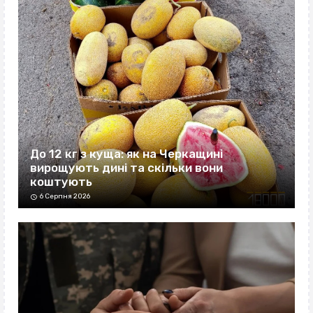
До 12 кг з куща: як на Черкащині
вирощують дині та скільки вони
коштують
6 Серпня 2026