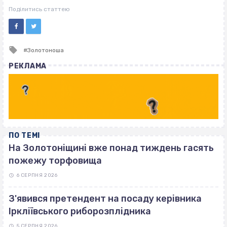
ВІСІМНАДЦЯТЬ ТРИ НУЛІ
Поділитись статтею
Tagged
Золотоноша
with
РЕКЛАМА
ПО ТЕМІ
На Золотоніщині вже понад тиждень гасять
пожежу торфовища
6 СЕРПНЯ 2026
З'явився претендент на посаду керівника
Іркліївського риборозплідника
5 СЕРПНЯ 2026