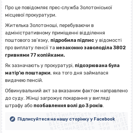
Про це повідомляє прес‐служба Золотоніської
місцевої прокуратури.
Жителька Золотоноші, перебуваючи в
адміністративному приміщенні відділення
поштового зв’язку,
підробила підпис
у відомості
про виплату пенсії та
незаконно заволоділа 3802
гривнями 77 копійками.
Як зазначають у прокуратурі,
підозрювана була
матір’ю поштарки
, яка того дня займалася
видачею пенсій.
Обвинувальний акт за вказаним фактом направлено
ВІСІМНАДЦЯТЬ ТРИ НУЛІ
до суду. Жінці загрожує покарання у вигляді
ВІСІМНАДЦЯТЬ ТРИ НУЛІ
ВІСІМНАДЦЯТЬ ТРИ НУЛІ
штрафу або
позбавлення волі до 3 років
.
ВІСІМНАДЦЯТЬ ТРИ НУЛІ
ВІСІМНАДЦЯТЬ ТРИ НУЛІ
ВІСІМНАДЦЯТЬ ТРИ НУЛІ
Підписуйтеся на нашу сторінку у Facebook
ВІСІМНАДЦЯТЬ ТРИ НУЛІ