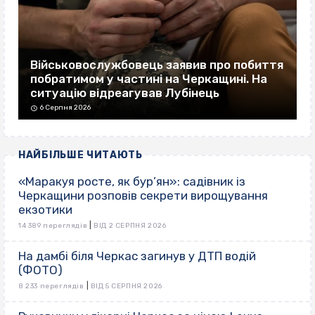
Військовослужбовець заявив про побиття
побратимом у частині на Черкащині. На
ситуацію відреагував Лубінець
6 Серпня 2026
НАЙБІЛЬШЕ ЧИТАЮТЬ
«Маракуя росте, як бур’ян»: садівник із
Черкащини розповів секрети вирощування
екзотики
|
14 389 переглядів
ВІД 2 СЕРПНЯ 2026
На дамбі біля Черкас загинув у ДТП водій
(ФОТО)
|
8 233 переглядів
ВІД 5 СЕРПНЯ 2026