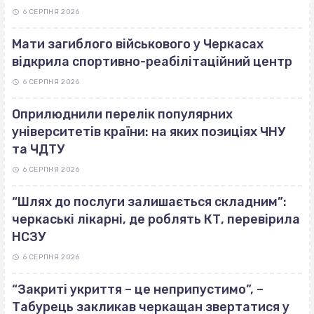
6 СЕРПНЯ 2026
Мати загиблого військового у Черкасах
відкрила спортивно-реабілітаційний центр
6 СЕРПНЯ 2026
Оприлюднили перелік популярних
університетів країни: на яких позиціях ЧНУ
та ЧДТУ
6 СЕРПНЯ 2026
“Шлях до послуги залишається складним”:
черкаські лікарні, де роблять КТ, перевірила
НСЗУ
6 СЕРПНЯ 2026
“Закриті укриття – це неприпустимо”, –
Табурець закликав черкащан звертатися у